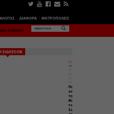
ΙΑΛΟΓΟΣ
ΔΙΑΦΟΡΑ
ΜΗΤΡΟΠΟΛΕΙΣ
ΚΕΣ ΣΥΝΤΑΓΕΣ
Η ΕΙΔΗΣΕΩΝ
ΕΛΛΑΔΑ
ΜΗΤΡΟΠΟΛΕΙΣ
07
Αυγούστου
2026
11:54
Πανηγυρικός
εορτασμός
της
Μεταμορφώσεως
του
Σωτήρος