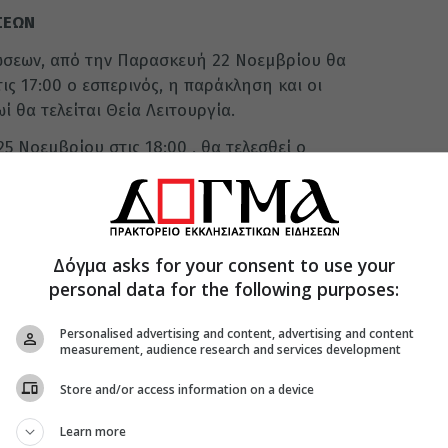
ΣΕΩΝ
λώσεων, από την Παρασκευή 22 Νοεμβρίου θα
ις 17:00 ο εσπερινός, η παράκληση και οι
ί θα τελείται Θεία Λειτουργία.
5 Νοεμβρίου στις 18:00 , θα τελεσθεί ο
ινός. Ανήμερα της εορτής στις 7.00 το πρωί, θα
ουργία. Στις 11.00 θα ξεκινήσει, η λιτανεία της
τους κεντρικούς δρόμους της πόλης.
Δόγμα asks for your consent to use your
personal data for the following purposes:
Personalised advertising and content, advertising and content
measurement, audience research and services development
Store and/or access information on a device
Learn more