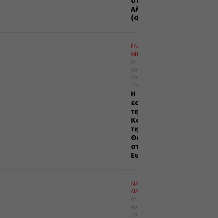
στην
Αλεξανδρούπολη
(ΦΩΤΟ)
ΕΛΛΑΔΑ
ΜΗΤΡΟΠΟΛΕΙΣ
07
Αυγούστου
2026
11:45
Η
εορτή
της
Κοιμήσεως
της
Θεοτόκου
στην
Ευαγγελίστρια
ΔΙΑΛΟΓΟΣ
ΔΙΑΦΟΡΑ
07
Αυγούστου
2026