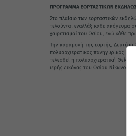
ΠΡΟΓΡΑΜΜΑ ΕΟΡΤΑΣΤΙΚΩΝ ΕΚΔΗΛΩ
Στο πλαίσιο των εορταστικών εκδη
τελούνται εναλλάξ κάθε απόγευμα στ
χαιρετισμοί του Οσίου, ενώ κάθε πρω
Την παραμονή της εορτής, Δευτέρα 2
πολυαρχιερατικός πανηγυρικός Εσπερ
τελεσθεί η πολυαρχιερατική Θεία Λειτ
ιερής εικόνας του Οσίου Νίκωνος σ