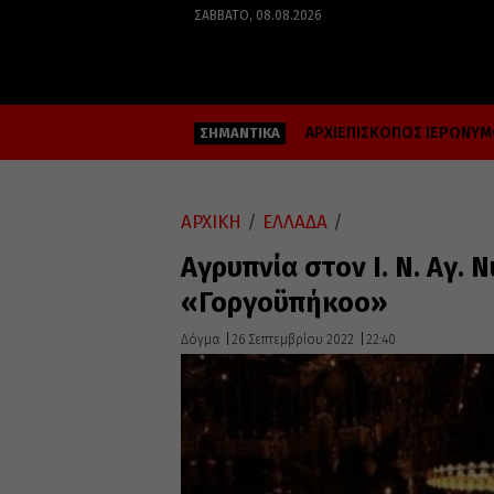
ΣΆΒΒΑΤΟ, 08.08.2026
ΑΡΧΙΕΠΙΣΚΟΠΟΣ ΙΕΡΩΝΥ
ΣΗΜΑΝΤΙΚΑ
ΑΡΧΙΚΗ
/
ΕΛΛΑΔΑ
/
Αγρυπνία στον Ι. Ν. Αγ.
«Γοργοϋπήκοο»
Δόγμα
26 Σεπτεμβρίου 2022
22:40