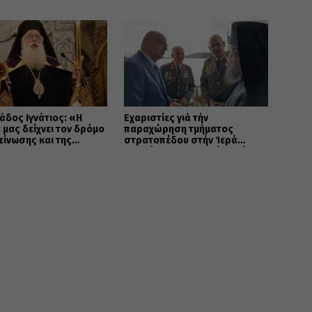
ώπιση των
ροφικών πυρκαγιών
άδος Ιγνάτιος: «Η
Εὐχαριστίες γιά τήν
 μας δείχνει τον δρόμο
παραχώρηση τμήματος
είνωσης και της
στρατοπέδου στήν Ἱερά
»
Μητρόπολη Καστορίας γιά
κοινωφελῆ σκοπό