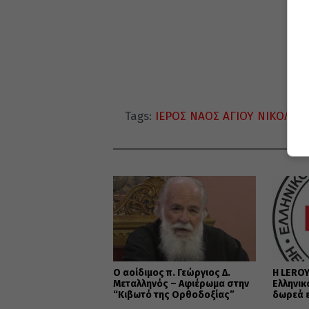
Tags:
ΙΕΡΟΣ ΝΑΟΣ ΑΓΙΟΥ ΝΙΚΟΛΑΟ
ΔΙ
Ο αοίδιμος π. Γεώργιος Δ.
Η LEROY
Μεταλληνός – Αφιέρωμα στην
Ελληνικ
“Κιβωτό της Ορθοδοξίας”
δωρεά ε
εξοπλισ