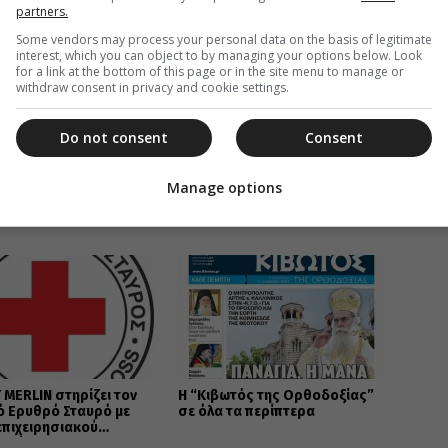
partners.
Some vendors may process your personal data on the basis of legitimate
interest, which you can object to by managing your options below. Look
for a link at the bottom of this page or in the site menu to manage or
withdraw consent in privacy and cookie settings.
Do not consent
Consent
Υ ΠΑΤΡΩΝ
,
ΠΑΝΑΓΙΑ ΓΟΡΓΟΥΠΗΚΟΟΣ
Manage options
ΑΒΑΣΤΕ ΕΠΙΣΗΣ
 MERLIN στηρίζει τον
Η “Κιβωτός της Ορθοδοξίας”
ό Ερυθρό Σταυρό με
σε όλα τα περίπτερα
πιχειρησιακού
μού για την