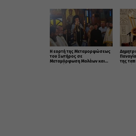
αντιμετ
καταστ
Η εορτή της Μεταμορφώσεως
Δημητρι
του Σωτήρος σε
Παναγία
Μεταμόρφωση Μολάων και
της ταπ
Ανθοχώρι
σιωπής