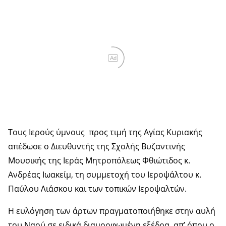
Ad
Τους Ιερούς ύμνους προς τιμή της Αγίας Κυριακής
απέδωσε ο Διευθυντής της Σχολής Βυζαντινής
Μουσικής της Ιεράς Μητροπόλεως Φθιώτιδος κ.
Ανδρέας Ιωακείμ, τη συμμετοχή του Ιεροψάλτου κ.
Παύλου Λιάσκου και των τοπικών Ιεροψαλτών.
Η ευλόγηση των άρτων πραγματοποιήθηκε στην αυλή
του Ναού σε ειδικά διαμορφωμένη εξέδρα, απ’ όπου ο