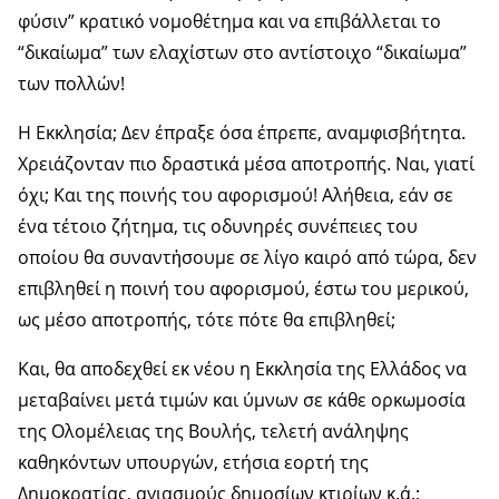
φύσιν” κρατικό νομοθέτημα και να επιβάλλεται το
“δικαίωμα” των ελαχίστων στο αντίστοιχο “δικαίωμα”
των πολλών!
Η Εκκλησία; Δεν έπραξε όσα έπρεπε, αναμφισβήτητα.
Χρειάζονταν πιο δραστικά μέσα αποτροπής. Ναι, γιατί
όχι; Και της ποινής του αφορισμού! Αλήθεια, εάν σε
ένα τέτοιο ζήτημα, τις οδυνηρές συνέπειες του
οποίου θα συναντἠσουμε σε λίγο καιρό από τώρα, δεν
επιβληθεί η ποινή του αφορισμού, έστω του μερικού,
ως μέσο αποτροπής, τότε πότε θα επιβληθεί;
Και, θα αποδεχθεί εκ νέου η Εκκλησία της Ελλάδος να
μεταβαίνει μετά τιμών και ύμνων σε κάθε ορκωμοσία
της Ολομέλειας της Βουλής, τελετή ανάληψης
καθηκόντων υπουργών, ετήσια εορτή της
Δημοκρατίας, αγιασμούς δημοσίων κτιρίων κ.ά.;