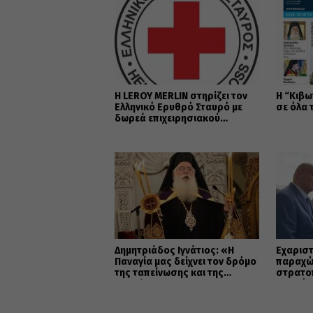
Η LEROY MERLIN στηρίζει τον
Η “Κιβω
Ελληνικό Ερυθρό Σταυρό με
σε όλα 
δωρεά επιχειρησιακού
εξοπλισμού για την
αντιμετώπιση των
καταστροφικών πυρκαγιών
Δημητριάδος Ιγνάτιος: «Η
Εὐχαριστ
Παναγία μας δείχνει τον δρόμο
παραχώ
της ταπείνωσης και της
στρατο
σιωπής»
Μητρόπ
κοινωφ