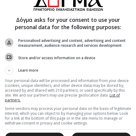
Δόγμα asks for your consent to use your
personal data for the following purposes:
ώτατος Μητροπολίτης Λαγκαδά, Λιτής
τατος Μητροπολίτης Γρεβενών κ.Δαβίδ
,
Personalised advertising and content, advertising and content
ισσού και Αδραμερίου κ.Θεόκλητος
και ο αγών
measurement, audience research and services development
κ. Βαρνάβας
.
Store and/or access information on a device
αγίζονται και νοηματοδοτούνται με την ευχή
νομαστικής εορτής του καθίσταται γιορτή και
Learn more
 ποίμνιο.
Your personal data will be processed and information from your device
(cookies, unique identifiers, and other device data) may be stored by,
οποίος είχε το διακόνημα του λόγου, ανέπτυξε με
accessed by and shared with 210 partners, or used specifically by this
site. We and our partners may use precise geolocation data.
List of
τηριστικά της ζώσας πίστης.
partners.
μέλη της Γυναικείας Χορωδίας της
Some vendors may process your personal data on the basis of legitimate
interest, which you can object to by managing your options below. Look
 Σταυρουπόλεως « Αγία Κασσιανή η
for a link at the bottom of this page or in the site menu to manage or
γιορτή του πνευματικού Πατέρα και Γέροντός
withdraw consent in privacy and cookie settings.
ιεύθυνση της χοράρχου κ. Μαρίας