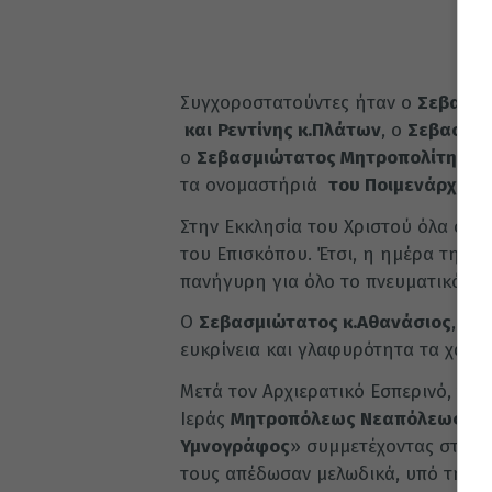
Συγχοροστατούντες ήταν ο
Σεβασμι
και
Ρεντίνης κ.Πλάτων
, ο
Σεβασμιώ
ο
Σεβασμιώτατος Μητροπολίτης Ιερ
τα ονομαστήριά
του Ποιμενάρχης 
Στην Εκκλησία του Χριστού όλα σφρ
του Επισκόπου. Έτσι, η ημέρα της ο
πανήγυρη για όλο το πνευματικό του
Ο
Σεβασμιώτατος κ.Αθανάσιος
, ο 
ευκρίνεια και γλαφυρότητα τα χαρακ
Μετά τον Αρχιερατικό Εσπερινό, τα 
Ιεράς
Μητροπόλεως Νεαπόλεως και
Υμνογράφος
» συμμετέχοντας στην 
τους απέδωσαν μελωδικά, υπό την δ