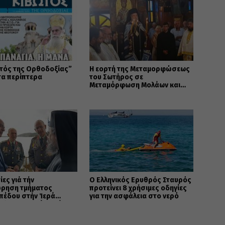
τός της Ορθοδοξίας”
Η εορτή της Μεταμορφώσεως
τα περίπτερα
του Σωτήρος σε
Μεταμόρφωση Μολάων και
Ανθοχώρι
ίες γιά τήν
Ο Ελληνικός Ερυθρός Σταυρός
ρηση τμήματος
προτείνει 8 χρήσιμες οδηγίες
πέδου στήν Ἱερά
για την ασφάλεια στο νερό
ολη Καστορίας γιά
ελῆ σκοπό