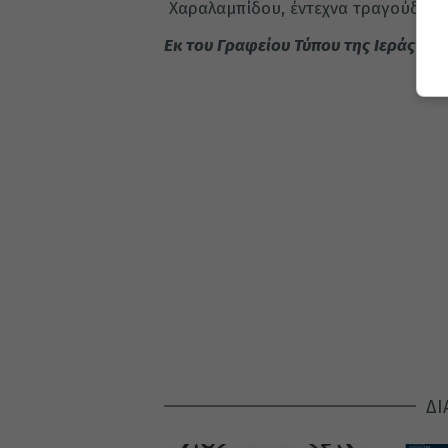
Χαραλαμπίδου, έντεχνα τραγούδια.
Εκ του Γραφείου Τύπου της Ιεράς Μ
ΔΙ