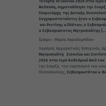
Τετάρτη 10 Ιουνίου 2026 στον Ιερό
Νεάπολη, σηματοδότησε την έναρξ
Ποιμενάρχη της Δυτικής Θεσσαλονί
Συγχοροστατούντες ήταν ο Σεβασμ
και Ρεντίνης κ.Πλάτων, ο Σεβασμι
ο Σεβασμιώτατος Μητροπολίτης […
Γράφει : Μαρία Χαραλαμπίδου
Λαμπρός Αρχιερατικός Εσπερινός, π
Μητροπολίτη
Σισανίου και Σιατίστ
2026
στον Ιερό Καθεδρικό Ναό του
την έναρξη του εορτασμού των ονο
Θεσσαλονίκης,
Σεβασμιωτάτου κ. Β