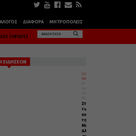
ΙΑΛΟΓΟΣ
ΔΙΑΦΟΡΑ
ΜΗΤΡΟΠΟΛΕΙΣ
ΚΕΣ ΣΥΝΤΑΓΕΣ
Η ΕΙΔΗΣΕΩΝ
ΕΛΛΑΔΑ
ΜΗΤΡΟΠΟΛΕΙΣ
07
Αυγούστου
2026
16:45
Στελέχη
των
κατασκηνώσεων
της
Μητροπόλεως
Αλεξανδρουπόλεως