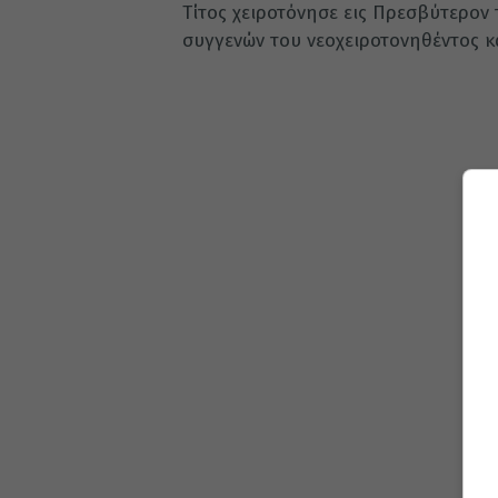
Τίτος χειροτόνησε εις Πρεσβύτερον
συγγενών του νεοχειροτονηθέντος κ