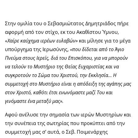
Στην ομιλία του ο Σεβασμιώτατος Δημητριάδος πήρε
αφορμή από τον στίχο, εκ του Ακαθίστου Ύμνου,
«
Χαίρε καύχημα ιερέων ευλαβών»
και μίλησε για το μέγα
υπούργημα της Ιερωσύνης,
«που δίδεται από το Άγιο
Πνεύμα στους Ιερείς, διά του Επισκόπου, για να μπορούν
να τελούν το Μυστήριο της Θείας Ευχαριστίας και να
συγκροτούν το Σώμα του Χριστού, την Εκκλησία… Η
συμμετοχή στο Μυστήριο είναι η απόδειξη της αγάπης μας
στον Χριστό, καθότι έτσι ενωνόμαστε μαζί Του και
γινόμαστε ένα μεταξύ μας».
Αφού ανέλυσε την σημασία των ιερών Μυστηρίων και
την συνέπεια της σωτηρίας που προκύπτει από την
συμμετοχή μας σ’ αυτά, ο Σεβ. Ποιμενάρχης