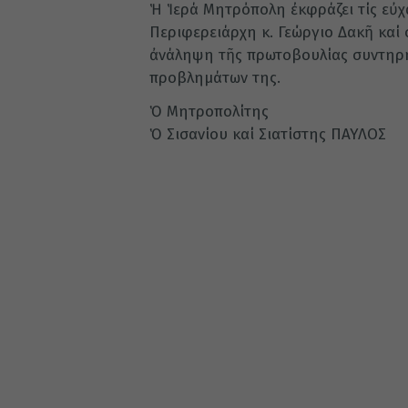
Ἡ Ἱερά Μητρόπολη ἐκφράζει τίς εὐχ
Περιφερειάρχη κ. Γεώργιο Δακῆ καί 
ἀνάληψη τῆς πρωτοβουλίας συντηρή
προβλημάτων της.
Ὁ Μητροπολίτης
Ὁ Σισανίου καί Σιατίστης ΠΑΥΛΟΣ