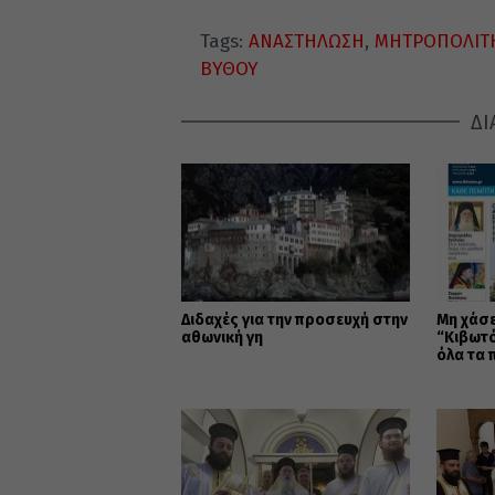
Tags:
ΑΝΑΣΤΗΛΩΣΗ
,
ΜΗΤΡΟΠΟΛΙΤΗ
ΒΥΘΟΥ
ΔΙ
Διδαχές για την προσευχή στην
Μη χάσε
αθωνική γη
“Κιβωτό
όλα τα 