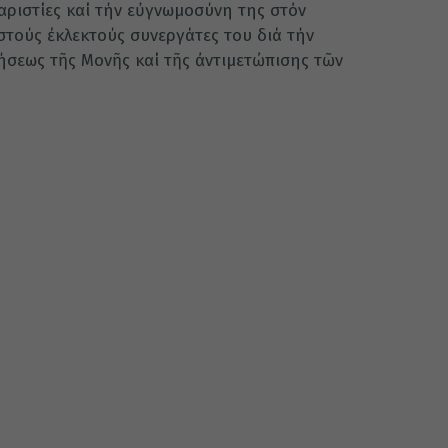
αριστίες καί τήν εὐγνωμοσύνη της στόν
στούς ἐκλεκτούς συνεργάτες του διά τήν
σεως τῆς Μονῆς καί τῆς ἀντιμετὠπισης τῶν