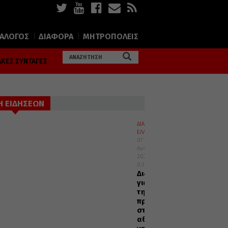
ΙΑΛΟΓΟΣ
ΔΙΑΦΟΡΑ
ΜΗΤΡΟΠΟΛΕΙΣ
ΚΕΣ ΣΥΝΤΑΓΕΣ
Η ΕΙΔΗΣΕΩΝ
ΔΙΑΛΟΓΟΣ
ΕΛΛΑΔΑ
07
Αυγούστου
2026
0:36
Διδαχές
για
την
προσευχή
στην
αθωνική