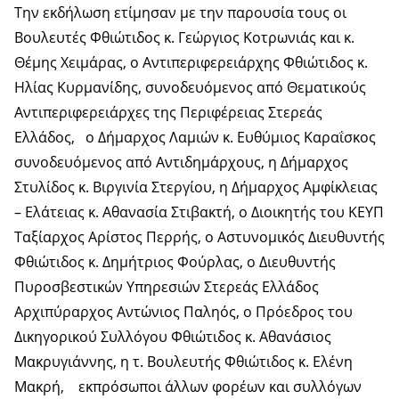
Την εκδήλωση ετίμησαν με την παρουσία τους οι
Βουλευτές Φθιώτιδος κ. Γεώργιος Κοτρωνιάς και κ.
Θέμης Χειμάρας, ο Αντιπεριφερειάρχης Φθιώτιδος κ.
Ηλίας Κυρμανίδης, συνοδευόμενος από Θεματικούς
Αντιπεριφερειάρχες της Περιφέρειας Στερεάς
Ελλάδος, ο Δήμαρχος Λαμιών κ. Ευθύμιος Καραΐσκος
συνοδευόμενος από Αντιδημάρχους, η Δήμαρχος
Στυλίδος κ. Βιργινία Στεργίου, η Δήμαρχος Αμφίκλειας
– Ελάτειας κ. Αθανασία Στιβακτή, ο Διοικητής του ΚΕΥΠ
Ταξίαρχος Αρίστος Περρής, ο Αστυνομικός Διευθυντής
Φθιώτιδος κ. Δημήτριος Φούρλας, ο Διευθυντής
Πυροσβεστικών Υπηρεσιών Στερεάς Ελλάδος
Αρχιπύραρχος Αντώνιος Παληός, ο Πρόεδρος του
Δικηγορικού Συλλόγου Φθιώτιδος κ. Αθανάσιος
Μακρυγιάννης, η τ. Βουλευτής Φθιώτιδος κ. Ελένη
Μακρή, εκπρόσωποι άλλων φορέων και συλλόγων