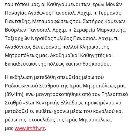
του τόπου μας, οι Καθηγούμενοι των Ιερών Μονών
Παναγίας Αγάθωνος Πανοσιολ. Αρχιμ. π. Γερμανός
Γιαντσίδης, Μεταμορφώσεως του Σωτήρος Καμένων
Βούρλων Πανοσιολ. Αρχιμ. π. Σεραφείμ Μαργαρίτης,
Ταξιαρχών Νεραΐδος τυλίδος Πανοσιολ. Αρχιμ. π.
Αγαθόνικος Βενετσάνος, πολλοί Κληρικοί της
Μητροπόλεως μας, Ακαδημαϊκοί Καθηγητές και
Εκπαιδευτικοί της πόλεως και πλήθος κόσμου.
Η εκδήλωση μετεδόθη απευθείας μέσω του
Ραδιοφωνικού Σταθμού της Ιεράς Μητροπόλεως μας
(89,4fm), ενώ μαγνητοσκοπήθηκε από τον Τηλεοπτικό
Σταθμό «Star Κεντρικής Ελλάδος», προκειμένου να
μεταδοθεί εν ευθέτω χρόνω μέσω του καναλιού και
μέσω της Ιστοσελίδος της Ιεράς Μητροπόλεως
μας
www.imfth.gr
.