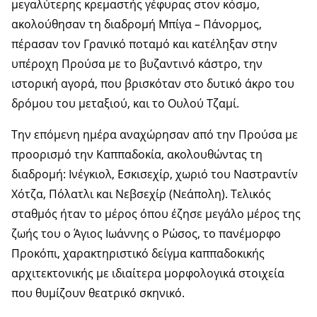
μεγαλύτερης κρεμαστής γέφυρας στον κόσμο,
ακολούθησαν τη διαδρομή Μπίγα – Πάνορμος,
πέρασαν τον Γρανικό ποταμό και κατέληξαν στην
υπέροχη Προύσα με το βυζαντινό κάστρο, την
ιστορική αγορά, που βρισκόταν στο δυτικό άκρο του
δρόμου του μεταξιού, και το Ουλού Τζαμί.
Την επόμενη ημέρα αναχώρησαν από την Προύσα με
προορισμό την Καππαδοκία, ακολουθώντας τη
διαδρομή: Ινέγκιολ, Εσκισεχίρ, χωριό του Ναστραντίν
Χότζα, Πόλατλι και Νεβσεχίρ (Νεάπολη). Τελικός
σταθμός ήταν το μέρος όπου έζησε μεγάλο μέρος της
ζωής του ο Άγιος Ιωάννης ο Ρώσος, το πανέμορφο
Προκόπι, χαρακτηριστικό δείγμα καππαδοκικής
αρχιτεκτονικής με ιδιαίτερα μορφολογικά στοιχεία
που θυμίζουν θεατρικό σκηνικό.