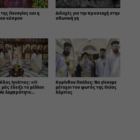
 της Παναγίας και η
Διδαχές για την προσευχή στην
του κόσμου
αθωνική γη
άδος Ιγνάτιος: «Ο
Κορίνθου Παύλος: Να γίνουμε
 μάς έδειξε το μέλλον
μέτοχοι του φωτός της Θείας
 Με λαμπρότητα
Χάριτος
ηκε στον Βόλο η
όρφωση