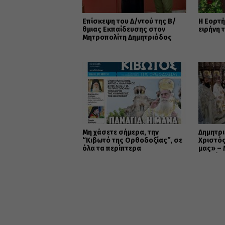
Επίσκεψη του Δ/ντού της Β/
Η Εορτή
θμιας Εκπαίδευσης στον
ειρήνη 
Μητροπολίτη Δημητριάδος
Μη χάσετε σήμερα, την
Δημητρι
“Κιβωτό της Ορθοδοξίας”, σε
Χριστός
όλα τα περίπτερα
μας» –
εορτάστ
Μεταμ