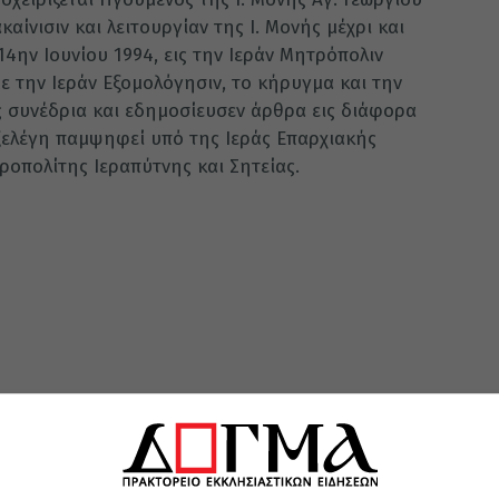
καίνισιν και λειτουργίαν της Ι. Μονής μέχρι και
14ην Ιουνίου 1994, εις την Ιεράν Μητρόπολιν
ε την Ιεράν Εξομολόγησιν, το κήρυγμα και την
ς συνέδρια και εδημοσίευσεν άρθρα εις διάφορα
εξελέγη παμψηφεί υπό της Ιεράς Επαρχιακής
οπολίτης Ιεραπύτνης και Σητείας.