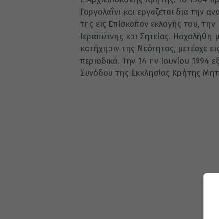
Γοργολαΐνι και εργάζεται δια την ανα
της εις Επίσκοπον εκλογής του, την 
Ιεραπύτνης και Σητείας. Ησχολήθη μ
κατήχησιν της Νεότητος, μετέσχε ει
περιοδικά. Την 14 ην Ιουνίου 1994 
Συνόδου της Εκκλησίας Κρήτης Μητρ