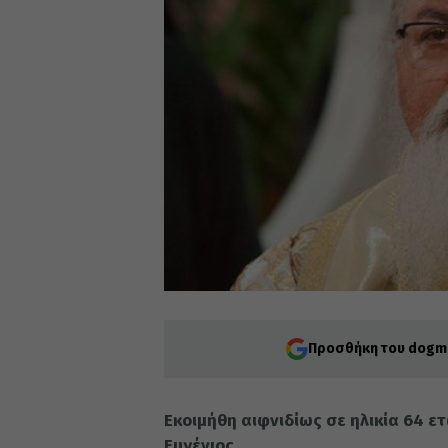
Προσθήκη του dogma
Εκοιμήθη αιφνιδίως σε ηλικία 64 ε
Ευγένιος.