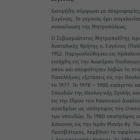
Εκοιμήθη σύμφωνα με πληροφορίες 
Ευγένιος. Το γεγονός έχει συγκλονίσ
ανακοίνωση της Μητροπόλεως.
Ο Σεβασμιώτατος Μητροπολίτης Ιερα
Ανατολικής Κρήτης κ. Ευγένιος (Πολ
1952. Παρηκολούθησεν εις Ηράκλειο
εισήχθη εις την Ανωτέραν Παιδαγωγ
όπου και απεφοίτησεν λαβών το πτυ
Πανελλήνιες εξετάσεις εις την Θεολ
το 1977. Το 1978 – 1980 εισάγεται 
Σπουδών της Θεολογικής Σχολής κα
εις την έδραν του Κανονικού Δικαίο
συνεδρίων ως υπότροφος του Οικουμ
των σπουδών. Το 1980 επιστρέψας ει
Διάκονος εις την Ιεράν Μονήν Αγ. Γ
Πρεσβύτερος, λαμβάνει το οφφίκιον 
Ι. Αρχιεπισκοπής Κρήτης. Το 1984 πρ