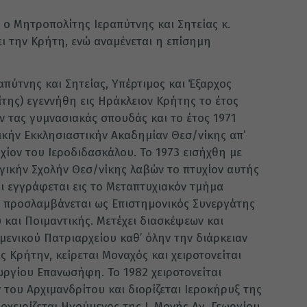
ο Μητροπολίτης Ιεραπύτνης και Σητείας κ.
ει την Κρήτη, ενώ αναμένεται η επίσημη
πύτνης και Σητείας, Υπέρτιμος και Έξαρχος
ίτης) εγεννήθη εις Ηράκλειον Κρήτης το έτος
ν τας γυμνασιακάς σπουδάς και το έτος 1971
ικήν Εκκλησιαστικήν Ακαδημίαν Θεσ/νίκης απ’
χίον του Ιεροδιδασκάλου. Το 1973 εισήχθη με
ογικήν Σχολήν Θεσ/νίκης λαβών το πτυχίον αυτής
και εγγράφεται εις το Μεταπτυχιακόν τμήμα
ι προσλαμβάνεται ως Επιστημονικός Συνεργάτης
υ και Ποιμαντικής. Μετέχει διασκέψεων και
ενικού Πατριαρχείου καθ’ όλην την διάρκειαν
ς Κρήτην, κείρεται Μοναχός και χειροτονείται
εωργίου Επανωσήφη. Το 1982 χειροτονείται
του Αρχιμανδρίτου και διορίζεται Ιεροκήρυξ της
οχειρίζεται Ηγούμενος της Ι. Μονής Αγ. Γεωργίου