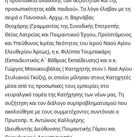
η προσπάθεια ανάδυσης των δεξιοτήτων και της
προσωπικότητας κάθε παιδιού». Το λόγο έλαβαν με τη
σειρά ο Πανοσιολ. Αρχιμ. π. Βαρνάβας
Θεοχάρης (Γραμματέας της Συνοδικής Επιτροπής
Θείας Λατρείας και Ποιμαντικού Έργου, Προϊστάμενος
και Υπεύθυνος Ιερέας Νεότητος του Ιερού Ναού Αγίου
Ελευθερίου Άρεως), η κ. Φιλίππα Τουμπακάρη
(Εκπαιδευτικός Α΄ Βάθμιας Εκπαίδευσης) και ο κ.
Γιώργος Μπουκουβάλας ( Κατηχητής στον Ι. Ναό Αγίου
Στυλιανού Γκύζη), οι οποίοι μίλησαν στους Κατηχητές
μέσα από τις προσωπικές τους εμπειρίες στο
νευραλγικό τομέα της Κατήχησης των νέων μας. Τη
συζήτηση και τον διάλογο συμπροβληματισμού που
ακολούθησε με τους συμμετέχοντες συντόνισε ο
Πρωτοπρ. π. Αντώνιος Καλλιγέρης
(Διευθυντής Διεύθυνσης Ποιμαντικής Γάμου και