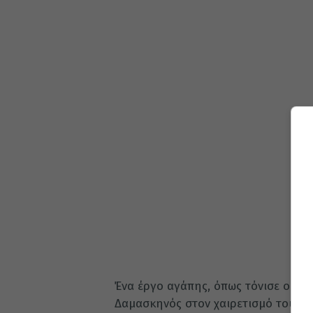
Ένα έργο αγάπης, όπως τόνισε ο Σε
Δαμασκηνός στον χαιρετισμό του, π