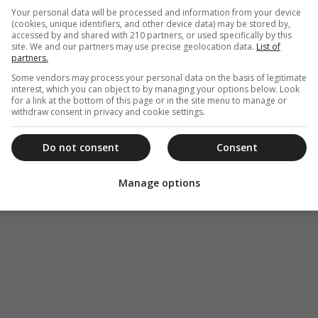
α μην σβήσει η ελπίδα στις οικογένειες που
Your personal data will be processed and information from your device
(cookies, unique identifiers, and other device data) may be stored by,
φαλίσουν αυτό το πιάτο φαγητού. Την
accessed by and shared with 210 partners, or used specifically by this
ραφεία ζητώντας οικονομική ενίσχυση για
site. We and our partners may use precise geolocation data.
List of
partners.
ένα ποσόν και δεν πέρασαν λίγα λεπτα που ο Θεός
Some vendors may process your personal data on the basis of legitimate
ές φορές φτάνουμε στο τερμα, αλλά η αγάπη του
interest, which you can object to by managing your options below. Look
με το έχει ο Θεός και δεν απογοητευόμαστε.
for a link at the bottom of this page or in the site menu to manage or
withdraw consent in privacy and cookie settings.
Do not consent
Consent
Manage options