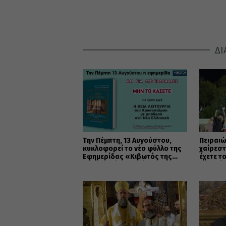
ΔΙ
Την Πέμπτη, 13 Αυγούστου,
Πειραιώ
κυκλοφορεί το νέο φύλλο της
χαίρεστ
Εφημερίδας «Κιβωτός της
έχετε τ
Ορθοδοξίας» – Νέες
καρδιά
Προσφορές
(ΦΩΤΟ