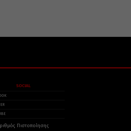
SOCIAL
OOK
TER
UBE
ριθμός Πιστοποίησης