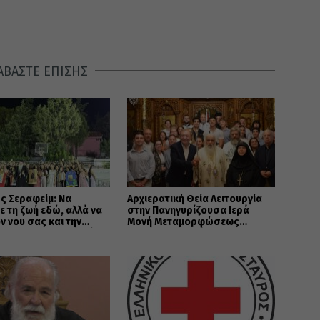
ΑΒΑΣΤΕ ΕΠΙΣΗΣ
ς Σεραφείμ: Να
Αρχιερατική Θεία Λειτουργία
ε τη ζωή εδώ, αλλά να
στην Πανηγυρίζουσα Ιερά
ον νου σας και την
Μονή Μεταμορφώσεως
 σας στους ουρανούς
Σωτήρος Χορτιάτη
)