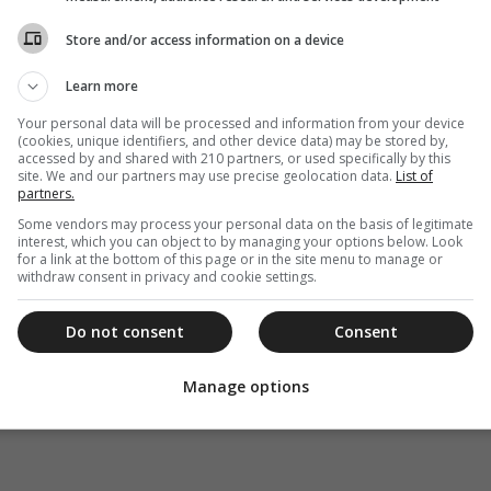
Store and/or access information on a device
Learn more
βασμιώτατος τοὺς προσέφερε ἀναμνηστικὲς
Your personal data will be processed and information from your device
(cookies, unique identifiers, and other device data) may be stored by,
ὶ τοὺς εὐχήθηκε καλὴ πρόοδο στὶς σπουδές τους,
accessed by and shared with 210 partners, or used specifically by this
ιλέλληνες καὶ μελετητὲς τοῦ ἑλληνικοῦ
site. We and our partners may use precise geolocation data.
List of
partners.
Some vendors may process your personal data on the basis of legitimate
interest, which you can object to by managing your options below. Look
for a link at the bottom of this page or in the site menu to manage or
withdraw consent in privacy and cookie settings.
Do not consent
Consent
Manage options