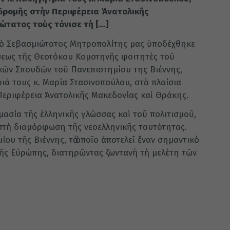
κδρομῆς στὴν Περιφέρεια Ἀνατολικῆς
ώτατος τοὺς τόνισε τὴ […]
ὁ Σεβασμιώτατος Μητροπολίτης μας ὑποδέχθηκε
σεως τῆς Θεοτόκου Κομοτηνῆς φοιτητὲς τοῦ
κῶν Σπουδῶν τοῦ Πανεπιστημίου της Βιέννης,
ιά τους κ. Μαρία Στασινοπούλου, στὰ πλαίσια
Περιφέρεια Ἀνατολικῆς Μακεδονίας καὶ Θράκης.
ασία τῆς ἑλληνικῆς γλώσσας καὶ τοῦ πολιτισμοῦ,
 στὴ διαμόρφωση τῆς νεοελληνικῆς ταυτότητας.
ου τῆς Βιέννης, τὸ ὁποῖο ἀποτελεῖ ἕναν σημαντικὸ
ῆς Εὐρώπης, διατηρῶντας ζωντανὴ τὴ μελέτη τῶν