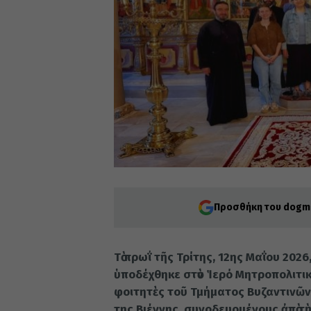
Προσθήκη του dogma
Τὸ πρωΐ τῆς Τρίτης, 12ης Μαΐου 20
ὑποδέχθηκε στὸν Ἱερό Μητροπολιτι
φοιτητὲς τοῦ Τμήματος Βυζαντινῶν
της Βιέννης, συνοδευομένους ἀπὸ τ