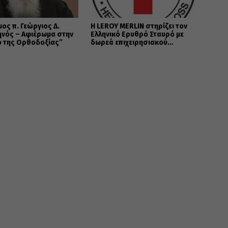
μος π. Γεώργιος Δ.
Η LEROY MERLIN στηρίζει τον
ηνός – Αφιέρωμα στην
Ελληνικό Ερυθρό Σταυρό με
ό της Ορθοδοξίας”
δωρεά επιχειρησιακού
εξοπλισμού για την
αντιμετώπιση των
καταστροφικών πυρκαγιών