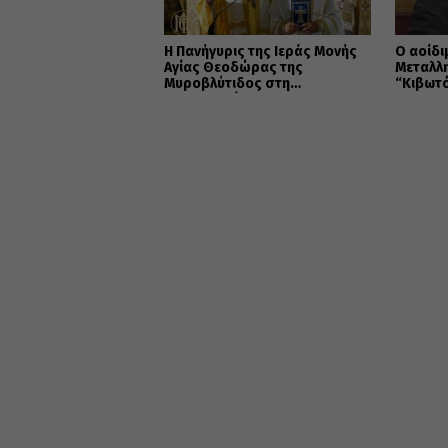
Η Πανήγυρις της Ιεράς Μονής
Ο αοίδι
Αγίας Θεοδώρας της
Μεταλλ
Μυροβλύτιδος στη
“Κιβωτ
Θεσσαλονίκη