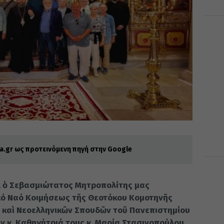
.gr ως προτεινόμενη πηγή στην Google
26, ὁ Σεβασμιώτατος Μητροπολίτης μας
κό Ναό Κοιμήσεως τῆς Θεοτόκου Κομοτηνῆς
 καὶ Νεοελληνικῶν Σπουδῶν τοῦ Πανεπιστημίου
ὴν κ. Καθηγήτριά τους κ. Μαρία Στασινοπούλου,