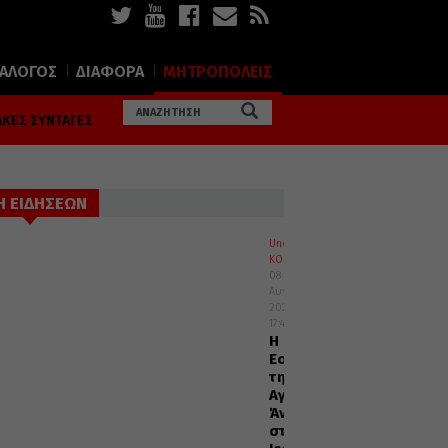
ΙΑΛΟΓΟΣ
ΔΙΑΦΟΡΑ
ΜΗΤΡΟΠΟΛΕΙΣ
ΚΕΣ ΣΥΝΤΑΓΕΣ
Η ΕΙΔΗΣΕΩΝ
Uncategorized
ΚΟΣΜΟΣ
08
Αυγούστου
2026
17:45
Η
Εορτή
της
Αγίας
Άννης
στα