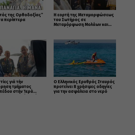
τός της Ορθοδοξίας”
Η εορτή της Μεταμορφώσεως
τα περίπτερα
του Σωτήρος σε
Μεταμόρφωση Μολάων και
Ανθοχώρι
τίες γιά τήν
Ο Ελληνικός Ερυθρός Σταυρός
ρηση τμήματος
προτείνει 8 χρήσιμες οδηγίες
πέδου στήν Ἱερά
για την ασφάλεια στο νερό
ολη Καστορίας γιά
ελῆ σκοπό