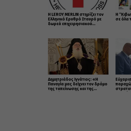
Η LEROY MERLIN στηρίζει τον
Η “Κιβω
Ελληνικό Ερυθρό Σταυρό με
σε όλα 
δωρεά επιχειρησιακού
εξοπλισμού για την
αντιμετώπιση των
καταστροφικών πυρκαγιών
Δημητριάδος Ιγνάτιος: «Η
Εὐχαρισ
Παναγία μας δείχνει τον δρόμο
παραχώ
της ταπείνωσης και της
στρατο
σιωπής»
Μητρόπ
κοινωφ