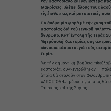
τόν Καστοριανό και γενικότερα πρό
διακρίσεις, βλέπει ὅλους τους λαού
τίς ἐπιθετικές καί ρατσιστικές πολι
Γιά ἀκόμα μία φορά μέ τήν χάρη το
Καστορίας διά τοῦ Γενικοῦ Φιλόπτω
ἄνθρωπο. Κάτ΄ ἐντολή τῆς Ἱερᾶς Σ
Μητρόπολή Καστορίας συγκέντρωσε
κλινοσκεπάσματα, γιά τούς σεισμό
Συρία.
Μέ τήν σημαντική βοήθεια τῶν εὐλαβῶ
Καστοριᾶς, συγκεντρώθηκαν 11 παλέ
ὁποία θά σταλοῦν στόν Φιλανθρωπικ
«ΑΠΟΣΤΟΛΗ», μέσω τῆς ὁποίας θά δι
Τουρκίας καί τῆς Συρίας.