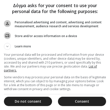
Δόγμα asks for your consent to use your
personal data for the following purposes:
Personalised advertising and content, advertising and content
measurement, audience research and services development
ορίας κ. Καλλίνικος ἡγεῑται ὅλης αὐτῆς τῆς
Store and/or access information on a device
ἐκφράζει τόν θαυμασμό καί τόν ἔπαινο πρός τόν
Learn more
Ἑλληνικό λαό, πού χωρίς νά κάνει διακρίσεις,
του καί εἶναι ἀντίθετος μόνο μέ τίς ἐπιθετικές
Your personal data will be processed and information from your device
(cookies, unique identifiers, and other device data) may be stored by,
accessed by and shared with 210 partners, or used specifically by this
site. We and our partners may use precise geolocation data.
List of
ίτες καί τίς Ἐνορίες τῆς Μητρόπολης, πού
partners.
ήθεια. Συγκεκριμένα εὐχαρίστησε τόν ὑπεύθυνο
Some vendors may process your personal data on the basis of legitimate
Ἐλευθέριο Συτιλίδη, καί τοῦ ἐθελοντές τοῦ Ἱεροῦ
interest, which you can object to by managing your options below. Look
for a link at the bottom of this page or in the site menu to manage or
ού βοήθησαν νά συσκευαστοῦν καί νά ἐλεγχθοῦν
withdraw consent in privacy and cookie settings.
ν από τις Ἐνορίες.
Do not consent
Consent