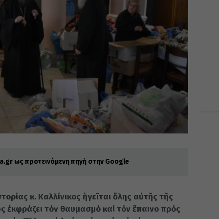
.gr ως προτεινόμενη πηγή στην Google
ορίας κ. Καλλίνικος ἡγεῑται ὅλης αὐτῆς τῆς
 ἐκφράζει τόν θαυμασμό καί τόν ἔπαινο πρός