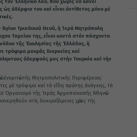
ς τόν Ἑλληνικό λαό, πού χωρίς νά κάνει
ς ὡς ἀδέρφια του καί εἶναι ἀντίθετος μόνο μέ
τικές.
ῦ Ἁγίου Τριαδικοῦ Θεοῦ, ἡ Ἱερά Μητρόπολη
χου Ταμείου της, εἶναι κοντά στόν πάσχοντα
υνόδου τῆς Ἐκκλησίας τῆς Ἑλλάδος, ἡ
 τρόφιμα μακρᾶς διαρκείας καί
πληκτους ἀδερφούς μας στήν Τουρκία καί τήν
ν ἐνοριτῶν τῆς Μητροπολιτικῆς Περιφέρειας
τες μέ τρόφιμα καί τά εἴδη πρώτης ἀνάγκης, τά
ό Ὀργανισμό τῆς Ἱερᾶς Ἀρχιεπισκοπῆς Ἀθηνῶν
ανεμηθοῦν στίς δοκιμαζόμενες χῶρες τῆς