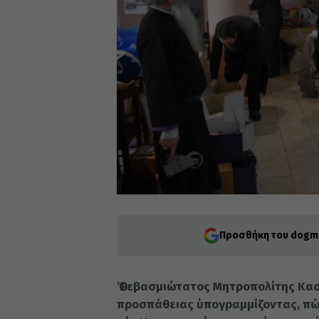
Προσθήκη του dogma
Ὁ Σεβασμιώτατος Μητροπολίτης Καστ
προσπάθειας ὑπογραμμίζοντας, πώς