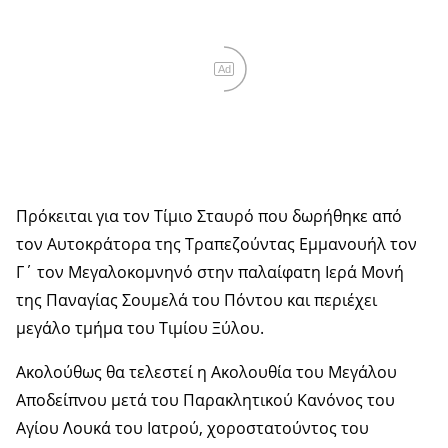
Ad
Πρόκειται για τον Τίμιο Σταυρό που δωρήθηκε από
τον Αυτοκράτορα της Τραπεζούντας Εμμανουήλ τον
Γ΄ τον Μεγαλοκομνηνό στην παλαίφατη Ιερά Μονή
της Παναγίας Σουμελά του Πόντου και περιέχει
μεγάλο τμήμα του Τιμίου Ξύλου.
Ακολούθως θα τελεστεί η Ακολουθία του Μεγάλου
Αποδείπνου μετά του Παρακλητικού Κανόνος του
Αγίου Λουκά του Ιατρού, χοροστατούντος του