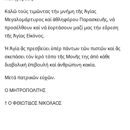
Καλῶ τούς τιμῶντας τήν μνήμη τῆς Ἁγίας
Μεγαλομάρτυρος καί ἀθληφόρου Παρασκευῆς, νά
προσέλθουν καί νά ἑορτάσουν μαζί μας τήν εὕρεση
τῆς Ἁγίας Εἰκόνος.
Ἡ Ἁγία ἄς πρεσβεύει ὑπέρ πάντων τῶν πιστῶν καί ἄς
σκεπάσει τόν ἱερό τόπο τῆς Μονῆς της ἀπό κάθε
διαβολική ἐπιβουλή καί ἀνθρώπινη κακία.
Μετά πατρικῶν εὐχῶν.
Ο ΜΗΤΡΟΠΟΛΙΤΗΣ
† Ο ΦΘΙΩΤΙΔΟΣ ΝΙΚΟΛΑΟΣ