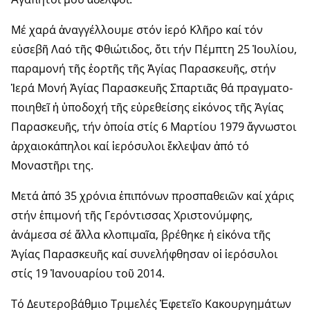
Μέ χαρά ἀναγγέλλουμε στόν ἱερό Κλῆρο καί τόν
εὐσεβῆ Λαό τῆς Φθιώτι­δος, ὅτι τήν Πέμπτη 25 Ἰουλίου,
παραμονή τῆς ἑορτῆς τῆς Ἁγίας Παρασκευῆς, στήν
Ἱερά Μονή Ἁγίας Παρασκευῆς Σπαρτιᾶς θά πραγματο­
ποιη­θεῖ ἡ ὑποδοχή τῆς εὑρεθείσης εἰκόνος τῆς Ἁγίας
Παρασκευῆς, τήν ὁποία στίς 6 Μαρτίου 1979 ἄγνωστοι
ἀρχαιο­κάπηλοι καί ἱερόσυλοι ἔκλεψαν ἀπό τό
Μοναστῆρι της.
Μετά ἀπό 35 χρόνια ἐπιπόνων προσπαθειῶν καί χάρις
στήν ἐπι­μονή τῆς Γερόντισσας Χριστονύμφης,
ἀνάμεσα σέ ἄλλα κλοπιμαῖα, βρέθηκε ἡ εἰκόνα τῆς
Ἁγίας Παρασκευῆς καί συνελήφθησαν οἱ ἱερόσυλοι
στίς 19 Ἰανουαρίου τοῦ 2014.
Τό Δευτεροβάθμιο Τριμελές Ἐφετεῖο Κακουργημάτων