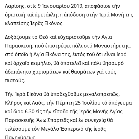
Λαρίσης, στίς 9 Ἰανουαρίου 2019, ἀποφάσισε τήν
ὁριστική καί ἀμετάκλητη ἀπόδοση στήν Ἱερά Μονή τῆς
κλαπείσης Ἱερᾶς Εἰκόνος.
Δοξάζουμε τό Θεό καί εὐχαριστοῦμε τήν Ἁγία
Παρασκευή, πού ἐπιστρέφει πάλι στό Μοναστήρι της,
στό ὁποῖο ἡ Ἁγία Εἰκόνα της, ἐκτός τοῦ ὅτι εἶναι ἱερό
καί ἀρχαῖο κειμήλιο, θά ἀποτελεῖ καί πάλι θησαυρό
ἀδαπάνητο χαρισμάτων καί θαυμάτων γιά τούς
πιστούς.
Τήν Ἱερά Εἰκόνα θά ὑποδεχθοῦμε μεγαλοπρεπῶς,
Κλῆρος καί Λαός, τήν Πέμπτη 25 Ἰουλίου τό ἀπόγευμα
καί ὥρα 6.30 εἰς τήν εἴσοδο τῆς Ἱερᾶς Μονῆς Ἁγίας
Παρασκευῆς Ἄνω Σπαρτιᾶς καί ἐν συνεχείᾳ θά
τελέσουμε τόν Μεγάλο Ἑσπερινό τῆς ἱερᾶς
Πανηγύρεως.