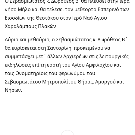
Ο Σεβασμιώτατος κ. Δωρόθεος Β΄θα πλεύσει στην ιερά
νήσο Μήλο και θα τελέσει τον μεθέορτο Εσπερινό των
Εισοδίων της Θεοτόκου στον Ιερό Ναό Αγίου
Χαραλάμπους Πλακών
Αύριο και μεθαύριο, ο Σεβασμιώτατος κ. Δωρόθεος Β΄
θα ευρίσκεται στη Σαντορίνη, προκειμένου να
συμμετάσχει μετ΄ άλλων Αρχιερέων στις λειτουργικές
εκδηλώσεις επί τη εορτή του Αγίου Αμφιλοχίου και
τοις Ονοματηρίοις του φερωνύμου του
Σεβασμιωτάτου Μητροπολίτου Θήρας, Αμοργού και
Νήσων.