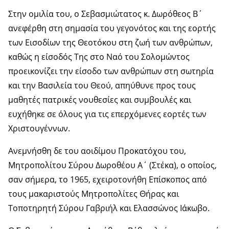
Στην ομιλία του, ο Σεβασμιώτατος κ. Δωρόθεος Β΄
ανεφέρθη στη σημασία του γεγονότος και της εορτής
των Εισοδίων της Θεοτόκου στη ζωή των ανθρώπων,
καθώς η είσοδός Της στο Ναό του Σολομώντος
προεικονίζει την είσοδο των ανθρώπων στη σωτηρία
και την Βασιλεία του Θεού, απηύθυνε προς τους
μαθητές πατρικές νουθεσίες και συμβουλές και
ευχήθηκε σε όλους για τις επερχόμενες εορτές των
Χριστουγέννων.
Ανεμνήσθη δε του αοιδίμου Προκατόχου του,
Μητροπολίτου Σύρου Δωροθέου Α΄ (Στέκα), ο οποίος,
σαν σήμερα, το 1965, εχειροτονήθη Επίσκοπος από
τους μακαριστούς Μητροπολίτες Θήρας και
Τοποτηρητή Σύρου Γαβριήλ και Ελασσώνος Ιάκωβο.