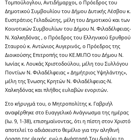
Τομπούλογλου, Αντιδήμαρχοι, ο Πρόεδρος του
Δημοτικού Συμβουλίου του Δήμου Δυτικής Λέσβου κ.
Ευστράτιος Γελαδιώτης, μέλη του Δημοτικού και των
Κοινοτικών Συμβουλίων του Δήμου Ν. Φιλαδέλφειας-
Ν. Χαλκηδόνας , ο Πρόεδρος του Ελληνικού Ερυθρού
Σταυρού κ. Αντώνιος Αυγερινός, ο Πρόεδρος της
Διοικούσης Επιτροπής του ΚΕ.ΜΙ.ΠΟ του Δήμου Ν.
Ιωνίας κ. Λουκάς Χριστοδούλου, μέλη του Συλλόγου
Ποντίων Ν. Φιλαδέλφειας « Δημήτριος Υψηλάντης»,
μέλη της Ένωσης Κρητών Ν. Φιλαδέλφειας-Ν.
Χαλκηδόνας και πλήθος ευλαβών ενοριτών.
Στο κήρυγμά του, ο Μητροπολίτης κ. Γαβριήλ
αναφέρθηκε στο Ευαγγελικό Ανάγνωσμα της ημέρας
(Ιω. 9, 1-38), επισημαίνοντας, ότι η πίστη στον Χριστό
αποτελεί το αδιάσειστο θεμέλιο για την αληθινή
όραση της ψυχής, ενώ η Ανάστασή Του διαλύει το