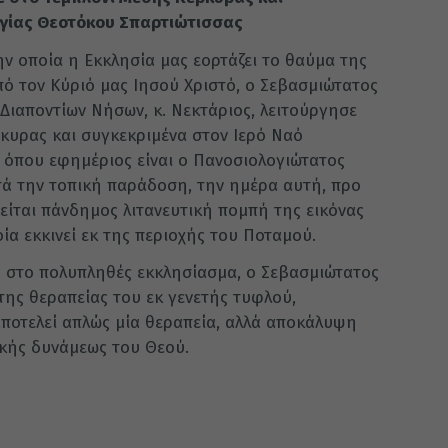
αγίας Θεοτόκου Σπαρτιώτισσας
ην οποία η Εκκλησία μας εορτάζει το θαύμα της
πό τον Κύριό μας Ιησού Χριστό, ο Σεβασμιώτατος
Διαποντίων Νήσων, κ. Νεκτάριος, λειτούργησε
ρκυρας και συγκεκριμένα στον Ιερό Ναό
 όπου εφημέριος είναι ο Πανοσιολογιώτατος
ά την τοπική παράδοση, την ημέρα αυτή, προ
είται πάνδημος λιτανευτική πομπή της εικόνας
ία εκκινεί εκ της περιοχής του Ποταμού.
ς στο πολυπληθές εκκλησίασμα, ο Σεβασμιώτατος
της θεραπείας του εκ γενετής τυφλού,
αποτελεί απλώς μία θεραπεία, αλλά αποκάλυψη
κής δυνάμεως του Θεού.