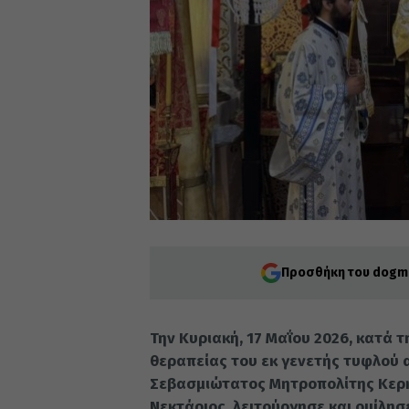
Προσθήκη του dogma
Την Κυριακή, 17 Μαΐου 2026, κατά τ
θεραπείας του εκ γενετής τυφλού α
Σεβασμιώτατος Μητροπολίτης Κερκ
Νεκτάριος, λειτούργησε και ομίλησ