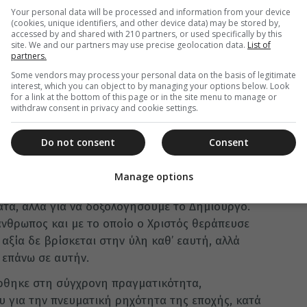
ινωνίας με το Θεό.
Your personal data will be processed and information from your device
(cookies, unique identifiers, and other device data) may be stored by,
ηκε στη στάση των ανθρώπων απέναντι στα
accessed by and shared with 210 partners, or used specifically by this
ισαίοι και οι παριστάμενοι ερευνούσαν και
site. We and our partners may use precise geolocation data.
List of
partners.
 έτσι και σήμερα ο άνθρωπος συχνά παραμένει
Some vendors may process your personal data on the basis of legitimate
ι στη σύγκριση. Υπογράμμισε ότι ο άνθρωπος δεν
interest, which you can object to by managing your options below. Look
ός ενεργεί στη ζωή του άλλου, αλλά να αγωνίζεται
for a link at the bottom of this page or in the site menu to manage or
withdraw consent in privacy and cookie settings.
εί για τις δωρεές του Θεού. Η υπερβολική
ός, σημείωσε, απομακρύνουν τον άνθρωπο από τη
Do not consent
Consent
ική φτώχεια.
ξία της δημιουργίας. Ο άνθρωπος αποδίδει αξία
Manage options
ί με ανθρώπινα μέτρα, όμως η κτίση δεν δόθηκε
τα, αλλά για να δοξολογήσουμε το Δημιουργό.
άνθρωπος και με το οποίο ο Χριστός θεράπευσε
 αξία δε βρίσκεται στην ύλη καθ’ εαυτή, αλλά
 επάνω σε αυτήν.
έρθηκε στη σύγχρονη πραγματικότητα,
 για την πνευματική ρηχότητα της εποχής, κατά