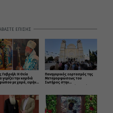
ΑΒΑΣΤΕ ΕΠΙΣΗΣ
ς Γαβριήλ: Η Θεία
Πανηγυρικός εορτασμός της
α γεμίζει την καρδιά
Μεταμορφώσεως του
ρώπου με χαρά, ειρήνη
Σωτήρος στην
ίδα
Αλεξανδρούπολη (ΦΩΤΟ)