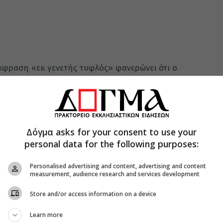
κφραση «εκ γενετής τυφλός» φανερώνει ότι ο
την όραση, αλλά ακόμη και τα ίδια τα
, πλάσσοντας πηλό από το χώμα και το σάλιο Του
ύς του τυφλού, έδειξε τον ίδιο τον τρόπο με
ην αρχή της δημιουργίας. Έτσι, το θαύμα γίνεται
.
Δόγμα asks for your consent to use your
personal data for the following purposes:
υ Θεού, ο Δημιουργός του σύμπαντος κόσμου,
ντα ἐγένετο». Ο Ίδιος που δημιούργησε τον
Personalised advertising and content, advertising and content
τορία για να τον αναδημιουργήσει, να τον
measurement, audience research and services development
 του ανοίξει τον δρόμο της σωτηρίας. Η πρώτη
Store and/or access information on a device
πτώση και την παρακοή, γι’ αυτό ο Χριστός
 ώστε να επαναφέρει τον άνθρωπο στη
Learn more