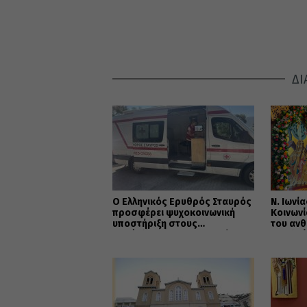
ΔΙ
Ο Ελληνικός Ερυθρός Σταυρός
Ν. Ιωνία
προσφέρει ψυχοκοινωνική
Κοινωνί
υποστήριξη στους
του ανθ
πυρόπληκτους της Δυτικής
και ελπ
Αττικής