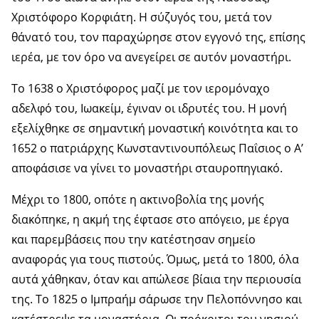
Χριστόφορο Κορφιάτη. Η σύζυγός του, μετά τον
θάνατό του, τον παραχώρησε στον εγγονό της, επίσης
ιερέα, με τον όρο να ανεγείρει σε αυτόν μοναστήρι.
Το 1638 ο Χριστόφορος μαζί με τον ιερομόναχο
αδελφό του, Ιωακείμ, έγιναν οι ιδρυτές του. Η μονή
εξελίχθηκε σε σημαντική μοναστική κοινότητα και το
1652 ο πατριάρχης Κωνσταντινουπόλεως Παΐσιος ο Α’
αποφάσισε να γίνει το μοναστήρι σταυροπηγιακό.
Μέχρι το 1800, οπότε η ακτινοβολία της μονής
διακόπηκε, η ακμή της έφτασε στο απόγειο, με έργα
και παρεμβάσεις που την κατέστησαν σημείο
αναφοράς για τους πιστούς. Όμως, μετά το 1800, όλα
αυτά χάθηκαν, όταν και απώλεσε βίαια την περιουσία
της. Το 1825 ο Ιμπραήμ σάρωσε την Πελοπόννησο και