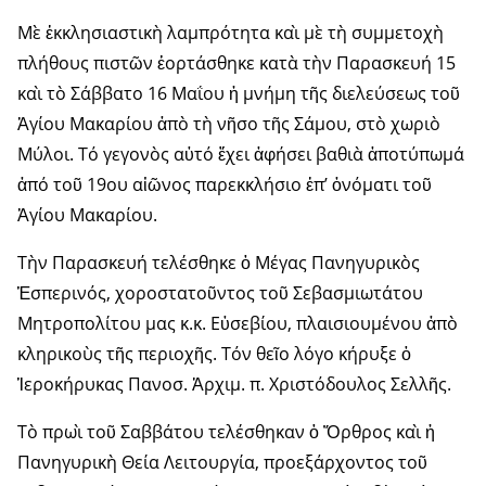
Μὲ ἐκκλησιαστικὴ λαμπρότητα καὶ μὲ τὴ συμμετοχὴ
πλήθους πιστῶν ἑορτάσθηκε κατὰ τὴν Παρασκευή 15
καὶ τὸ Σάββατο 16 Μαΐου ἡ μνήμη τῆς διελεύσεως τοῦ
Ἁγίου Μακαρίου ἀπὸ τὴ νῆσο τῆς Σάμου, στὸ χωριὸ
Μύλοι. Τό γεγονὸς αὐτό ἔχει ἀφήσει βαθιὰ ἀποτύπωμά
ἀπό τοῦ 19ου αἰῶνος παρεκκλήσιο ἐπ’ ὀνόματι τοῦ
Ἁγίου Μακαρίου.
Τὴν Παρασκευή τελέσθηκε ὁ Μέγας Πανηγυρικὸς
Ἑσπερινός, χοροστατοῦντος τοῦ Σεβασμιωτάτου
Μητροπολίτου μας κ.κ. Εὐσεβίου, πλαισιουμένου ἀπὸ
κληρικοὺς τῆς περιοχῆς. Τόν θεῖο λόγο κήρυξε ὁ
Ἱεροκήρυκας Πανοσ. Ἀρχιμ. π. Χριστόδουλος Σελλῆς.
Τὸ πρωὶ τοῦ Σαββάτου τελέσθηκαν ὁ Ὄρθρος καὶ ἡ
Πανηγυρικὴ Θεία Λειτουργία, προεξάρχοντος τοῦ