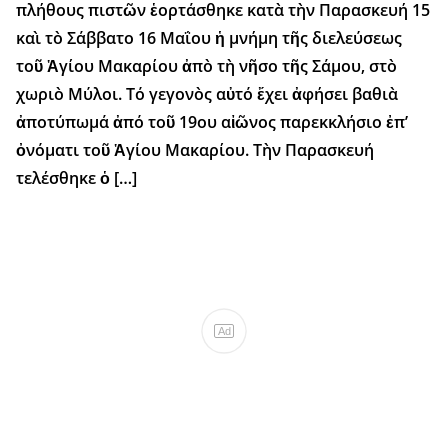
πλήθους πιστῶν ἑορτάσθηκε κατὰ τὴν Παρασκευή 15
καὶ τὸ Σάββατο 16 Μαΐου ἡ μνήμη τῆς διελεύσεως
τοῦ Ἁγίου Μακαρίου ἀπὸ τὴ νῆσο τῆς Σάμου, στὸ
χωριὸ Μύλοι. Τό γεγονὸς αὐτό ἔχει ἀφήσει βαθιὰ
ἀποτύπωμά ἀπό τοῦ 19ου αἰῶνος παρεκκλήσιο ἐπ’
ὀνόματι τοῦ Ἁγίου Μακαρίου. Τὴν Παρασκευή
τελέσθηκε ὁ […]
Ad