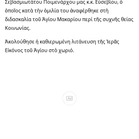
Σεβασμιωτάτου Ποιμενάρχου μας κ.κ. Εὐσεβίου, ὁ
ὁποῖος κατὰ τὴν ὁμιλία του ἀναφέρθηκε στὴ
διδασκαλία τοῦ Ἁγίου Μακαρίου περί τῆς συχνῆς θείας
Κοινωνίας.
Ἀκολούθησε ἡ καθιερωμένη λιτάνευση τῆς Ἱερᾶς
Εἰκόνος τοῦ Ἁγίου στὸ χωριό.
Ad