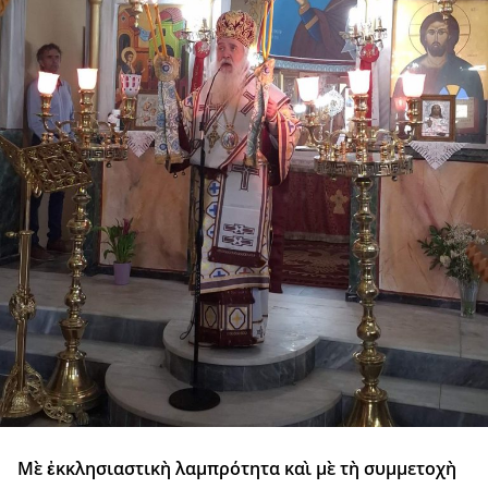
Μὲ ἐκκλησιαστικὴ λαμπρότητα καὶ μὲ τὴ συμμετοχὴ