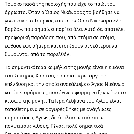
Τούρκο πασά της περιοχής που είχε το παιδί του
άρρωστο. Όταν ο Όσιος Νικάνορας το βοήθησε να
γίνει καλά, ο Τούρκος είπε στον Όσιο Νικάνορα «Ζα
Βαρδά», που σημαίνει παρ’ τα όλα. Αυτό δε, αποτελεί
προφορική παράδοση που, από στόμα σε στόμα,
έφθασε έως σήμερα και έτσι έχουν οι νεότεροι να
θυμούνται από το παρελθόν.
Τα σημαντικότερα κειμήλια της μονής είναι η εικόνα
του Σωτήρος Χριστού, η οποία φέρει αργυρά
επένδυση και την οποία ανακάλυψε ο Άγιος Νικάνωρ
κατόπιν οράματος, που έγινε αφορμή να ξεκινήσει το
κτίσιμο της μονής. Τα Ιερά Λείψανα του Αγίου είναι
τοποθετημένα σε αργυρές θήκες με ανάγλυφες
παραστάσεις Αγίων, δικέφαλου αετού και με
πολύτιμους λίθους. Τέλος, πολύ σημαντικά