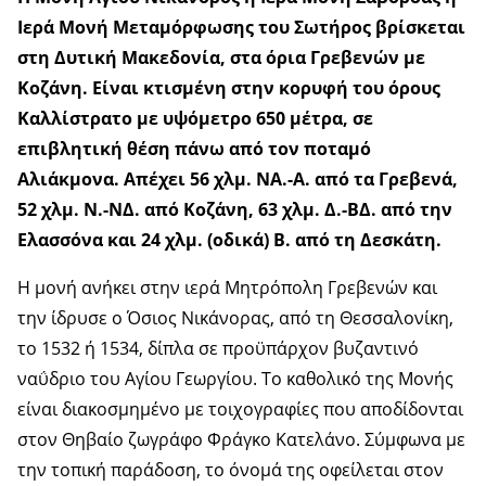
Ιερά Μονή Μεταμόρφωσης του Σωτήρος βρίσκεται
στη Δυτική Μακεδονία, στα όρια Γρεβενών με
Κοζάνη. Είναι κτισμένη στην κορυφή του όρους
Καλλίστρατο με υψόμετρο 650 μέτρα, σε
επιβλητική θέση πάνω από τον ποταμό
Αλιάκμονα. Απέχει 56 χλμ. ΝΑ.-Α. από τα Γρεβενά,
52 χλμ. Ν.-ΝΔ. από Κοζάνη, 63 χλμ. Δ.-ΒΔ. από την
Ελασσόνα και 24 χλμ. (οδικά) Β. από τη Δεσκάτη.
Η μονή ανήκει στην ιερά Μητρόπολη Γρεβενών και
την ίδρυσε ο Όσιος Νικάνορας, από τη Θεσσαλονίκη,
το 1532 ή 1534, δίπλα σε προϋπάρχον βυζαντινό
ναΰδριο του Αγίου Γεωργίου. Το καθολικό της Μονής
είναι διακοσμημένο με τοιχογραφίες που αποδίδονται
στον Θηβαίο ζωγράφο Φράγκο Κατελάνο. Σύμφωνα με
την τοπική παράδοση, το όνομά της οφείλεται στον