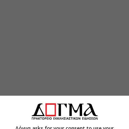
μφιθέατρο του κτιρίου του Ι.Γ.Μ.Ε. (Ινστιτούτο
ών) που βρίσκεται στην Γ΄ είσοδο του
ατο 3 Μαίου 2014 και από τις 9.30 π.μ.
Δόγμα asks for your consent to use your