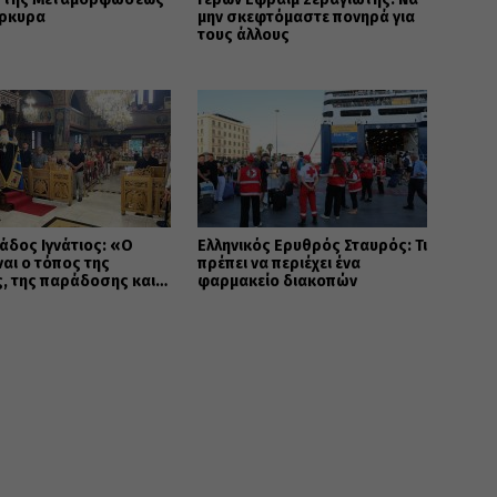
έρκυρα
μην σκεφτόμαστε πονηρά για
τους άλλους
άδος Ιγνάτιος: «Ο
Ελληνικός Ερυθρός Σταυρός: Τι
ναι ο τόπος της
πρέπει να περιέχει ένα
, της παράδοσης και
φαρμακείο διακοπών
τητας»