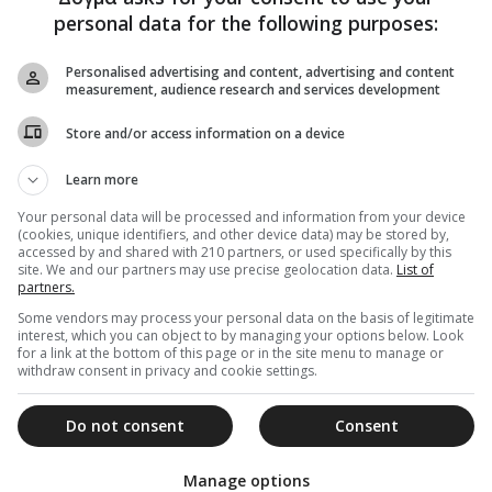
τόχο την ανάδειξη του έργου των δύο
personal data for the following purposes:
 με την επίδραση που είχε η αποστολή τους
ολοκλήρωση της Ευρώπης, αποκαλύπτοντας όμως
Personalised advertising and content, advertising and content
ς που δραστηριοποιούνται οι Άγιοι, όπως για
measurement, audience research and services development
ακρίνει την Βυζαντινή διπλωματία, την ακμή των
Store and/or access information on a device
ένει την επίδραση της προσωπικότητος του
άζει καθοριστικά την εποχή αυτή.
Learn more
ι παρόμοια ημερίδα στην πόλη των Αθηνών, ο δε
Your personal data will be processed and information from your device
(cookies, unique identifiers, and other device data) may be stored by,
έση με την ύπαρξη του μοναδικού ενοριακού
accessed by and shared with 210 partners, or used specifically by this
υρίλλου Μεθοδίου στην νότια Ελλάδα.
site. We and our partners may use precise geolocation data.
List of
partners.
θερη, ενώ θα δοθούν και βεβαιώσεις συμμετοχής
Some vendors may process your personal data on the basis of legitimate
interest, which you can object to by managing your options below. Look
for a link at the bottom of this page or in the site menu to manage or
withdraw consent in privacy and cookie settings.
Do not consent
Consent
Manage options