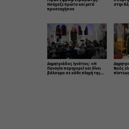
Ησύχαζε πρώτα και μετά
στην Κ
προσευχήσου
Δημητριάδος Ιγνάτιος: «Η
Δημητρι
Παναγία παρηγορεί και δίνει
Ναός εί
βάλσαμο σε κάθε πληγή της
πίστεως
ανθρώπινης ψυχής»
της ενό