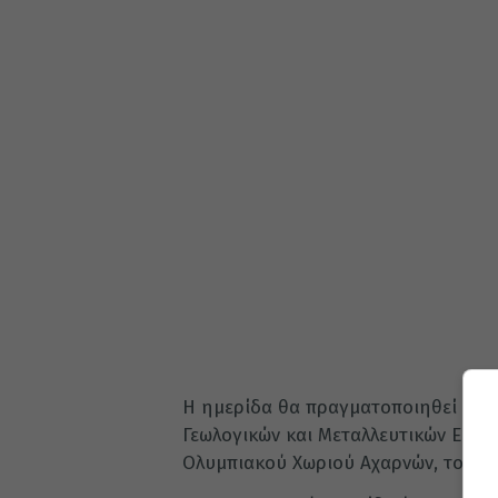
Η ημερίδα θα πραγματοποιηθεί στο α
Γεωλογικών και Μεταλλευτικών Ερευν
Ολυμπιακού Χωριού Αχαρνών, το Σάββ