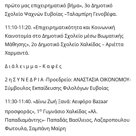
πρώτο μας επιχειρηματικό βήμα», 3ο Δημοτικό
Σχολείο Ψαχνών Ευβοίας –Ταλαμπίρη Γενοβέφα.
11:10-11:20. «Επιχειρηματικότητα και Κοινωνική
Καινοτομία στο Δημοτικό Σχολείο μέσω Βιωματικής
Μάθησης», 2ο Δημοτικό Σχολείο Χαλκίδας – Αριέττα
Χαρμαντά.
Δ ι ά λ ε ι μ μ α – Κ α φ έ ς
2 η Σ Υ Ν Ε Δ Ρ Ι Α -Προεδρείο: ΑΝΑΣΤΑΣΙΑ ΟΙΚΟΝΟΜΟΥ-
Σύμβουλος Εκπαίδευσης Φιλολόγων Ευβοίας
11:30-11:40. «Δίνω Ζωή Ξανά: Αειφόρο Bazaar
ο
προσφοράς», 1
Γυμνάσιο Χαλκίδας «Αλ.
Παπαδιαμάντης»- Παπαδάς Βασίλειος, Λαζαροπουλου
Φωτουλα, Σαμπάνη Μαίρη