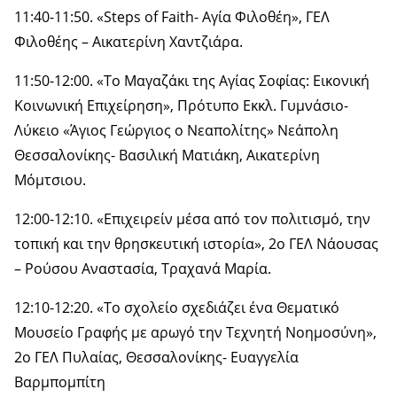
11:40-11:50. «Steps of Faith- Αγία Φιλοθέη», ΓΕΛ
Φιλοθέης – Αικατερίνη Χαντζιάρα.
11:50-12:00. «Το Μαγαζάκι της Αγίας Σοφίας: Εικονική
Κοινωνική Επιχείρηση», Πρότυπο Εκκλ. Γυμνάσιο-
Λύκειο «Άγιος Γεώργιος ο Νεαπολίτης» Νεάπολη
Θεσσαλονίκης- Βασιλική Ματιάκη, Αικατερίνη
Μόμτσιου.
12:00-12:10. «Επιχειρείν μέσα από τον πολιτισμό, την
τοπική και την θρησκευτική ιστορία», 2ο ΓΕΛ Νάουσας
– Ρούσου Αναστασία, Τραχανά Μαρία.
12:10-12:20. «Το σχολείο σχεδιάζει ένα Θεματικό
Μουσείο Γραφής με αρωγό την Τεχνητή Νοημοσύνη»,
2ο ΓΕΛ Πυλαίας, Θεσσαλονίκης- Ευαγγελία
Βαρμπομπίτη