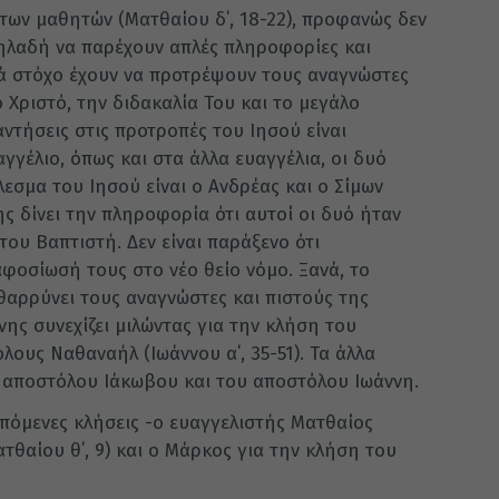
των μαθητών (Ματθαίου δ΄, 18-22), προφανώς δεν
 δηλαδή να παρέχουν απλές πληροφορίες και
λά στόχο έχουν να προτρέψουν τους αναγνώστες
Χριστό, την διδακαλία Του και το μεγάλο
ντήσεις στις προτροπές του Ιησού είναι
γγέλιο, όπως και στα άλλα ευαγγέλια, οι δυό
εσμα του Ιησού είναι ο Ανδρέας και ο Σίμων
ς δίνει την πληροφορία ότι αυτοί οι δυό ήταν
ου Βαπτιστή. Δεν είναι παράξενο ότι
φοσίωσή τους στο νέο θείο νόμο. Ξανά, το
νθαρρύνει τους αναγνώστες και πιστούς της
νης συνεχίζει μιλώντας για την κλήση του
ους Ναθαναήλ (Ιωάννου α΄, 35-51). Τα άλλα
υ αποστόλου Ιάκωβου και του αποστόλου Ιωάννη.
επόμενες κλήσεις -ο ευαγγελιστής Ματθαίος
τθαίου θ΄, 9) και ο Μάρκος για την κλήση του