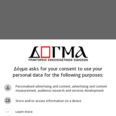
 μαθητές Του: «θα σας κάνω αλιείς ανθρώπων»
, 17). Παρόλη την αμφιλεγόμενη σημασία αυτής
Δόγμα asks for your consent to use your
 του αποστόλου Ανδρέα και του αποστόλου
personal data for the following purposes:
, κάνει προφανές ότι ο στόχος της κλήσης είναι
 ενασχόλησή τους, δηλαδή το επάγγελμά τους,
Personalised advertising and content, advertising and content
ην ανώτερη αποστολή να καλέσουν τους
measurement, audience research and services development
ού Χριστό.
Store and/or access information on a device
α του ψαρέματος, καθώς και ιστορίες για μία
 Ιωάννου κα΄, 4-14) είναι αναπόφευκτες στη πόλη
Learn more