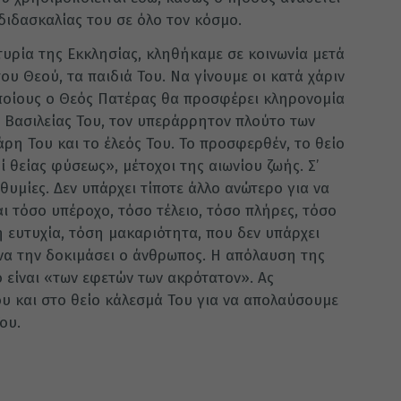
διδασκαλίας του σε όλο τον κόσμο.
υρία της Εκκλησίας, κληθήκαμε σε κοινωνία μετά
ου Θεού, τα παιδιά Του. Να γίνουμε οι κατά χάριν
οποίους ο Θεός Πατέρας θα προσφέρει κληρονομία
ς Βασιλείας Του, τον υπεράρρητον πλούτο των
ρη Του και το έλεός Του. Το προσφερθέν, το θείο
ί θείας φύσεως», μέτοχοι της αιωνίου ζωής. Σ’
θυμίες. Δεν υπάρχει τίποτε άλλο ανώτερο για να
αι τόσο υπέροχο, τόσο τέλειο, τόσο πλήρες, τόσο
η ευτυχία, τόση μακαριότητα, που δεν υπάρχει
 να την δοκιμάσει ο άνθρωπος. Η απόλαυση της
 είναι «των εφετών των ακρότατον». Ας
υ και στο θείο κάλεσμά Του για να απολαύσουμε
ου.