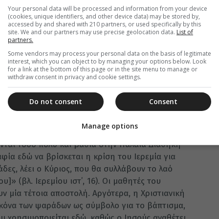
ν η κυριότερη απασχόληση της τοπικής
Your personal data will be processed and information from your device
τους ανθρώπους που ζούσαν στην περιοχή εκείνη.
(cookies, unique identifiers, and other device data) may be stored by,
accessed by and shared with 210 partners, or used specifically by this
site. We and our partners may use precise geolocation data.
List of
 μία παραβολή για τη Βασιλεία των Ουρανών που
partners.
Τα ψάρια συγκεντρώνονται και κρίνονται, τα
Some vendors may process your personal data on the basis of legitimate
ωτιάς, όπου θα κλαίνε και θα τρίζουν τα δόντια
interest, which you can object to by managing your options below. Look
for a link at the bottom of this page or in the site menu to manage or
ο χωρίς συμβιβασμούς μήνυμα, παρόμοιο με την
withdraw consent in privacy and cookie settings.
πτιστή (Ματθαίου γ΄, 10-12) είναι εσχατολογικό.
ε ανθρώπους» (Ματθαίου δ΄, 19) φέρει ένα μήνυμα
Do not consent
Consent
ποία οι μαθητές του Κυρίου μας Ιησού Χριστού
πους, που είναι πλέον έτοιμοι να δεχθούν την
Manage options
. Επειδή η διδασκαλία του Κυρίου μας Ιησού
ονται τόσο πολύ και βαθιά στην Παλαιά Διαθήκη
αφία εδώ να βρίσκεται η κρίση του Ιερεμία για
δες, λέει ο Κύριος, που θα συλλάβουν το λαό
]» (βλ. Ιερεμίου ιστ΄, 16). Οι μαθητές του
 μία τέτοια αποστολή. Αργότερα, η Χριστιανική
ικόνα των ψαράδων ως σύμβολο για το βάπτισμα,
υ χρησιμοποιείται εδώ, καθώς ο Ιησούς αναθέτει