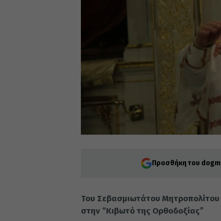
Προσθήκη του dogma
Του Σεβασμιωτάτου Μητροπολίτου Κ
στην “Κιβωτό της Ορθοδοξίας”