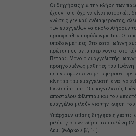
Οι διηγήσεις για την κλήση των πρώ
έχουν το στόχο να είναι ιστορικές,
γνώσεις γενικού ενδιαφέροντος, αλ
των ευαγγελίων να ακολουθήσουν το 
προσφερθέν παράδειγμά Του. Οι απα
υποδειγματικές. Στο κατά Ιωάννη ευα
πρώτοι που ανταποκρίνονται στο κάλ
Πέτρος. Μόνο ο ευαγγελιστής Ιωάννη
προηγουμένως μαθητές του Ιωάννη τ
περιγράφονται να μεταφέρουν την α
κίνητρο του ευαγγελιστή είναι να ε
Εκκλησίας μας. Ο ευαγγελιστής Ιωάν
αποστόλου Φίλιππου και του αποστόλ
ευαγγέλια μιλούν για την κλήση το
Υπάρχουν επίσης διηγήσεις για τις 
μιλάει για των κλήση του τελώνη (Μα
Λευί (Μάρκου β΄, 14).