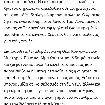
ταπεινοφροσύνης. Να ακούσει κανείς τη φωνή του
Χριστού σημαίνει να απεκδυθεί κάθε αίτημα ισχύος,
όπως και κάθε ιδεολογικό προσανατολισμό. Ο Χριστός
ζητεί να ενωτισθούμε τους λόγους Του. Αρνούμενος ο
κόσμος να Τον ακούσει, σφυρηλατεί ένα πεπρωμένο
αδυσώπητο και κανένας Θεός δεν θα είναι υπεύθυνος
γι’ αυτό», τονίζει.
Επιπρόσθετα, ξεκαθαρίζει ότι «η Θεία Κοινωνία είναι
Μυστήριο, Σώμα και Αίμα Χριστού και δίδει μόνο υγεία
και ζωή», ενώ παράλληλα καλεί τους πιστούς που
παρουσιάζουν συμπτώματα ασθένειας ή ανήκουν σε
ευπαθείς ομάδες να μην πάνε στους ναούς. Επ’ αυτού,
υπογραμμίζει ότι «ο σεβασμός στη ζωή των άλλων και
τη σωματική τους υγεία είναι χριστιανικό καθήκον,
που απορρέει από την αγάπη προς τον συνάνθρωπο,
που την διδάσκει ο ίδιος ο Κύριος».