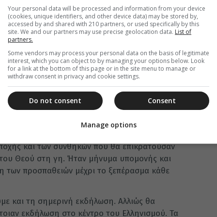
ός Πατρίδος, προς την οποίαν για 3 ½ χιλιετίες
Your personal data will be processed and information from your device
(cookies, unique identifiers, and other device data) may be stored by,
ογόνων μας, και τώρα τα δικά μας, με τη
accessed by and shared with 210 partners, or used specifically by this
κάζοντας τη βάρβαρη εισβολή της Τουρκίας και
site. We and our partners may use precise geolocation data.
List of
partners.
ς μας, δηλώνουμε σε όλους, εχθρούς και φίλους,
Some vendors may process your personal data on the basis of legitimate
νια και να περάσουν δεν ξεγράφουμε πατρίδες·
interest, which you can object to by managing your options below. Look
ς· δεν εξαντλούμαστε στην παθητική αναπόληση.
for a link at the bottom of this page or in the site menu to manage or
withdraw consent in privacy and cookie settings.
 Δεν ξεχνούμε και αγωνιζόμαστε. Ετοιμαζόμαστε
Do not consent
Consent
τος που επεσφράγιζε επτά εβδομάδες ετών, και
μια μυστική, λυτρωτική, σημασία. Σ’ αυτό
Manage options
ύλοι, τα ζώα ξεκουράζονταν, η γη αναπαυόταν.
εποχής και των συνθηκών που θα επικρατούσαν
 του Θεού στη γη. Ήταν μήνυμα υπομονής και
η των προσπαθειών μέχρι το ξεπέρασμα κάθε
με και τη σημερινή εκδήλωση. Αλλιώς θα
έτοιαν εκδήλωση στο κέντρο του Ελληνισμού. Τα