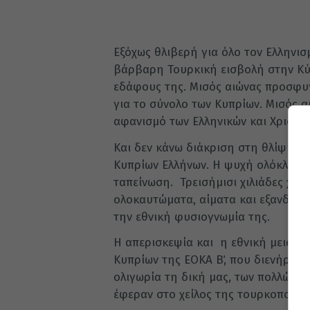
Εξόχως θλιβερή για όλο τον Ελληνισ
βάρβαρη Τουρκική εισβολή στην Κύ
εδάφους της. Μισός αιώνας προσφυγ
για το σύνολο των Κυπρίων. Μισός 
αφανισμό των Ελληνικών και Χριστια
Και δεν κάνω διάκριση στη θλίψη, δε
Κυπρίων Ελλήνων. Η ψυχή ολόκληρου
ταπείνωση. Τρεισήμισι χιλιάδες χρό
ολοκαυτώματα, αίματα και εξανδρα
την εθνική φυσιογνωμία της.
Η απερισκεψία και η εθνική μειοδο
Κυπρίων της ΕΟΚΑ Β΄, που διενήργησ
ολιγωρία τη δική μας, των πολλών, 
έφεραν στο χείλος της τουρκοποίησ