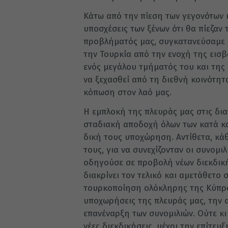
Κάτω από την πίεση των γεγονότων 
υποσχέσεις των ξένων ότι θα πίεζαν
προβλήματός μας, συγκατανεύσαμε στ
την Τουρκία από την ενοχή της εισβ
ενός μεγάλου τμήματός του και της
να ξεχασθεί από τη διεθνή κοινότητ
κόπωση στον λαό μας.
Η εμπλοκή της πλευράς μας στις δια
σταδιακή αποδοχή όλων των κατά κα
δική τους υποχώρηση. Αντίθετα, κάθ
τους, για να συνεχίζονταν οι συνομιλ
οδηγούσε σε προβολή νέων διεκδικήσ
διακρίνει τον τελικό και αμετάθετο 
τουρκοποίηση ολόκληρης της Κύπρο
υποχωρήσεις της πλευράς μας, την 
επανέναρξη των συνομιλιών. Ούτε κι 
νέες διεκδικήσεις, μέχρι την επίτευ