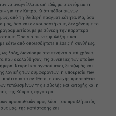
ήταν να αναγγέλλαμε απ’ εδώ, με στεντόρεια τη
ι» για την Κύπρο. Κι ότι πόθοι αιώνων
μως, από τη θλιβερή πραγματικότητα. Μα, όσο
ια μας, όσο και αν κουραστήκαμε, δεν χάνουμε το
 προγραμματίσουμε με σύνεση την παραπέρα
στούμε. Όσα για αιώνες φυλάξαμε και
με κάτω από οποιεσδήποτε πιέσεις ή συνθήκες.
 ως λαός, διανύσαμε στα πενήντα αυτά χρόνια.
τα που ακολούθησαν, τις συνέπειες των οποίων
ήμερα: Νεκροί και αγνοούμενοι, ξεριζωμός και
της λογικής των συμφερόντων, η υποκρισία των
ι πράττουν τα αντίθετα, η συνεχής προσπάθεια
ων τετελεσμένων της εισβολής και κατοχής και η
ης της Κύπρου, αργότερα.
ορων προσπαθειών προς λύση του προβλήματός
ρους μας, της κατάστασης και