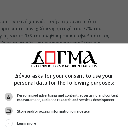
μό η φετεινή χρονιά. Πενήντα χρόνια από τη
προ και τη συνεχιζόμενη κατοχή του 37% του
ιάς για το 1/3 του πληθυσμού και αβεβαιότητας
αιώνας συνεχούς και έντονης προσπάθειας για
νικών ιχνών μας από την κατεχόμενη γη μας.
ν μπορεί να γίνει διάκριση μεταξύ Ελλαδιτών και
 του Ελληνισμού συντρίβεται από την εθνική
Δόγμα asks for your consent to use your
νια ελληνική η Κύπρος. Με μαρτύρια και
personal data for the following purposes:
ποδισμούς κράτησαν οι πρόγονοί μας αλώβητη
Personalised advertising and content, advertising and content
σία της Χούντας των Αθηνών και των λίγων
measurement, audience research and services development
αν το προδοτικό πραξικόπημα, μαζί με την
Store and/or access information on a device
που δεν αντιταχθήκαμε όσο έπρεπε σ’ αυτούς, μας
ης.
Learn more