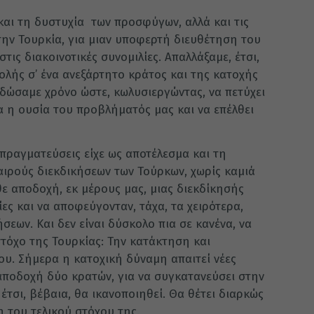
και τη δυστυχία των προσφύγων, αλλά και τις
 την Τουρκία, για μιαν υποφερτή διευθέτηση του
ις διακοινοτικές συνομιλίες. Απαλλάξαμε, έτσι,
ολής σ’ ένα ανεξάρτητο κράτος και της κατοχής
 δώσαμε χρόνο ώστε, κωλυσιεργώντας, να πετύχει
α η ουσία του προβλήματός μας και να επέλθει
πραγματεύσεις είχε ως αποτέλεσμα και τη
ιρούς διεκδικήσεων των Τούρκων, χωρίς καμιά
ε αποδοχή, εκ μέρους μας, μιας διεκδίκησής
ίες και να αποφεύγονταν, τάχα, τα χειρότερα,
εων. Και δεν είναι δύσκολο πια σε κανένα, να
στόχο της Τουρκίας: Την κατάκτηση και
υ. Σήμερα η κατοχική δύναμη απαιτεί νέες
αποδοχή δύο κρατών, για να συγκατανεύσει στην
έτσι, βέβαια, θα ικανοποιηθεί. Θα θέτει διαρκώς
ξη του τελικού στόχου της.