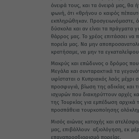
όνειρά τους, και τα όνειρά μας, θα 
φωνή, ότι «θρήνου ο καιρός πέπαυτα
εκπληρώθηκαν. Προσγειωνόμαστε, ό
δύσκολα και αν είναι τα πράγματα γ
θάρρος μας. Το χρέος επιτάσσει να
πορεία μας. Να μην αποπροσανατολι
κρατήσαμε, να μην τα εγκαταλείψου
Μακρύς και επώδυνος ο δρόμος που,
Μεγάλα και συνταρακτικά τα γεγονό
υφίσταται ο Κυπριακός λαός μέχρι σ
προσφυγιά, βίωση της αδικίας και 
ισχυρών που διακηρύττουν αρχές κα
της Τουρκίας για εμπέδωση αρχικά τ
προσπάθεια τουρκοποίησης ολόκληρ
Μισός αιώνας κατοχής και ατελέσφ
μας, επιβάλλουν αξιολόγηση, εκ μέ
επαναπροσδιορισμό πορείας.