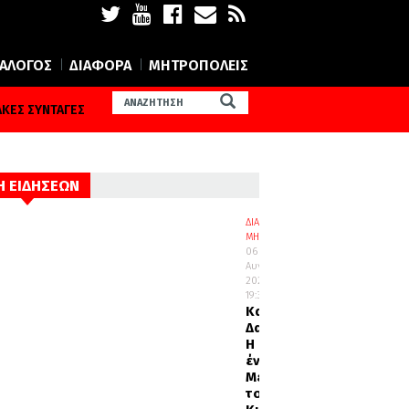
ΙΑΛΟΓΟΣ
ΔΙΑΦΟΡΑ
ΜΗΤΡΟΠΟΛΕΙΣ
ΚΕΣ ΣΥΝΤΑΓΕΣ
Η ΕΙΔΗΣΕΩΝ
ΔΙΑΛΟΓΟΣ
ΜΗΤΡΟΠΟΛΕΙΣ
06
Αυγούστου
2026
19:32
Καισαριανής
Δανιήλ:
Η
ένδοξη
Μεταμόρφωση
του