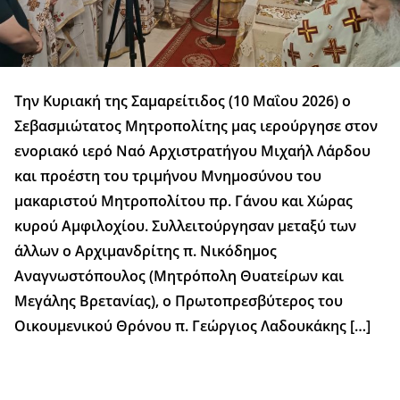
Την Κυριακή της Σαμαρείτιδος (10 Μαΐου 2026) ο
Σεβασμιώτατος Μητροπολίτης μας ιερούργησε στον
ενοριακό ιερό Ναό Αρχιστρατήγου Μιχαήλ Λάρδου
και προέστη του τριμήνου Μνημοσύνου του
μακαριστού Μητροπολίτου πρ. Γάνου και Χώρας
κυρού Αμφιλοχίου. Συλλειτούργησαν μεταξύ των
άλλων ο Αρχιμανδρίτης π. Νικόδημος
Αναγνωστόπουλος (Μητρόπολη Θυατείρων και
Μεγάλης Βρετανίας), ο Πρωτοπρεσβύτερος του
Οικουμενικού Θρόνου π. Γεώργιος Λαδουκάκης […]