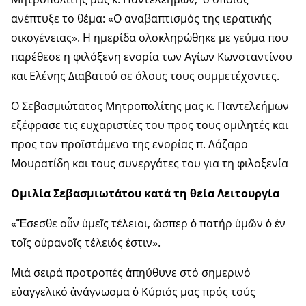
ανέπτυξε το θέμα: «Ο αναβαπτισμός της ιερατικής
οικογένειας». Η ημερίδα ολοκληρώθηκε με γεύμα που
παρέθεσε η φιλόξενη ενορία των Αγίων Κωνσταντίνου
και Ελένης Διαβατού σε όλους τους συμμετέχοντες.
Ο Σεβασμιώτατος Μητροπολίτης μας κ. Παντελεήμων
εξέφρασε τις ευχαριστίες του προς τους ομιλητές και
προς τον προϊστάμενο της ενορίας π. Λάζαρο
Μουρατίδη και τους συνεργάτες του για τη φιλοξενία
Ομιλία Σεβασμιωτάτου κατά τη θεία Λειτουργία
«Ἔσεσθε οὖν ὑμεῖς τέλειοι, ὥσπερ ὁ πατήρ ὑμῶν ὁ ἐν
τοῖς οὐρανοῖς τέλειός ἐστιν».
Μιά σειρά προτροπές ἀπηύθυνε στό σημερινό
εὐαγγελικό ἀνάγνωσμα ὁ Κύριός μας πρός τούς