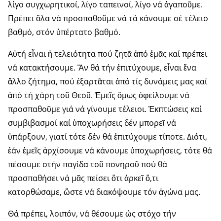
λίγο συγχωρητικοί, λίγο ταπεινοί, λίγο νά ἀγαποῦμε.
Πρέπει ὅλα νά προσπαθοῦμε νά τά κάνουμε σέ τέλειο
βαθμό, στόν ὑπέρτατο βαθμό.
Αὐτή εἶναι ἡ τελειότητα πού ζητᾶ ἀπό ἐμᾶς καί πρέπει
νά κατακτήσουμε. Ἄν θά τήν ἐπιτύχουμε, εἶναι ἕνα
ἄλλο ζήτημα, πού ἐξαρτᾶται ἀπό τίς δυνάμεις μας καί
ἀπό τή χάρη τοῦ Θεοῦ. Ἐμεῖς ὅμως ὀφείλουμε νά
προσπαθοῦμε γιά νά γίνουμε τέλειοι. Ἐκπτώσεις καί
συμβιβασμοί καί ὑποχωρήσεις δέν μπορεῖ νά
ὑπάρξουν, γιατί τότε δέν θά ἐπιτύχουμε τίποτε. Διότι,
ἐάν ἐμεῖς ἀρχίσουμε νά κάνουμε ὑποχωρήσεις, τότε θά
πέσουμε στήν παγίδα τοῦ πονηροῦ πού θά
προσπαθήσει νά μᾶς πείσει ὅτι ἀρκεῖ ὅ,τι
κατορθώσαμε, ὥστε νά διακόψουμε τόν ἀγώνα μας.
Θά πρέπει, λοιπόν, νά θέσουμε ὡς στόχο τήν