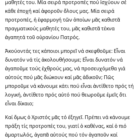
μαθητές του. Μία σειρά προτροπές πού ἰσχύουν σέ
κάθε ἐποχή καί ἀφοροῦν ὅλους μας. Μία σειρά
προτροπές, ἡ ἐφαρμογή τῶν ὁποίων μᾶς καθιστᾶ
πραγματικούς μαθητές του, μᾶς καθιστᾶ τέκνα
ἀγαπητά τοῦ οὐρανίου Πατρός.
Ἀκούοντάς τες κάποιοι μπορεῖ νά σκεφθοῦμε: Εἶναι
δυνατόν νά τίς ἀκολουθήσουμε; Εἶναι δυνατόν νά
ἀγαποῦμε τούς ἐχθρούς μας, νά προσευχόμεθα γιά
αὐτούς πού μᾶς διώκουν καί μᾶς ἀδικοῦν; Πῶς
μποροῦμε νά κάνουμε κάτι πού εἶναι ἀντίθετο πρός τή
λογική, ἀντίθετο πρός αὐτό πού θεωροῦμε ἐμεῖς ὅτι
εἶναι δίκαιο;
Καί ὅμως ὁ Χριστός μᾶς τό ἐξηγεῖ. Πρέπει νά κάνουμε
πράξη τίς προτροπές του, γιατί ὁ καθένας, καί ὁ πιό
ἁμαρτωλός, ἀγαπᾶ αὐτούς πού τόν ἀγαποῦν καί