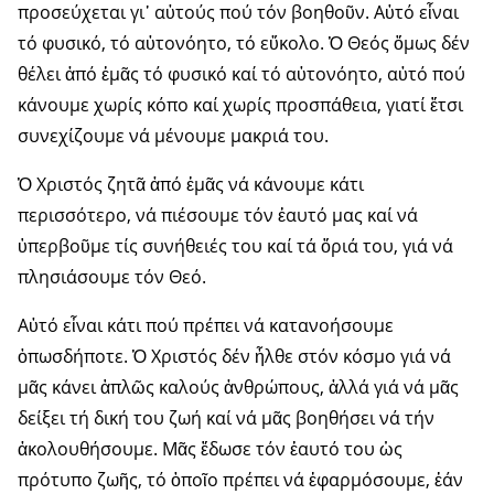
προσεύχεται γι᾽ αὐτούς πού τόν βοηθοῦν. Αὐτό εἶναι
τό φυσικό, τό αὐτονόητο, τό εὔκολο. Ὁ Θεός ὅμως δέν
θέλει ἀπό ἐμᾶς τό φυσικό καί τό αὐτονόητο, αὐτό πού
κάνουμε χωρίς κόπο καί χωρίς προσπάθεια, γιατί ἔτσι
συνεχίζουμε νά μένουμε μακριά του.
Ὁ Χριστός ζητᾶ ἀπό ἐμᾶς νά κάνουμε κάτι
περισσότερο, νά πιέσουμε τόν ἑαυτό μας καί νά
ὑπερβοῦμε τίς συνήθειές του καί τά ὅριά του, γιά νά
πλησιάσουμε τόν Θεό.
Αὐτό εἶναι κάτι πού πρέπει νά κατανοήσουμε
ὁπωσδήποτε. Ὁ Χριστός δέν ἦλθε στόν κόσμο γιά νά
μᾶς κάνει ἁπλῶς καλούς ἀνθρώπους, ἀλλά γιά νά μᾶς
δείξει τή δική του ζωή καί νά μᾶς βοηθήσει νά τήν
ἀκολουθήσουμε. Μᾶς ἔδωσε τόν ἑαυτό του ὡς
πρότυπο ζωῆς, τό ὁποῖο πρέπει νά ἐφαρμόσουμε, ἐάν