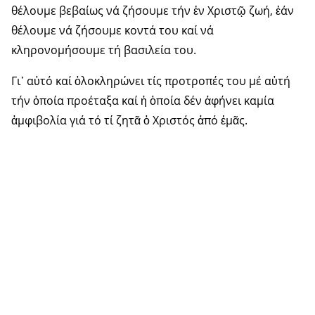
θέλουμε βεβαίως νά ζήσουμε τήν ἐν Χριστῷ ζωή, ἐάν
θέλουμε νά ζήσουμε κοντά του καί νά
κληρονομήσουμε τή βασιλεία του.
Γι᾽ αὐτό καί ὁλοκληρώνει τίς προτροπές του μέ αὐτή
τήν ὁποία προέταξα καί ἡ ὁποία δέν ἀφήνει καμία
ἀμφιβολία γιά τό τί ζητᾶ ὁ Χριστός ἀπό ἐμᾶς.