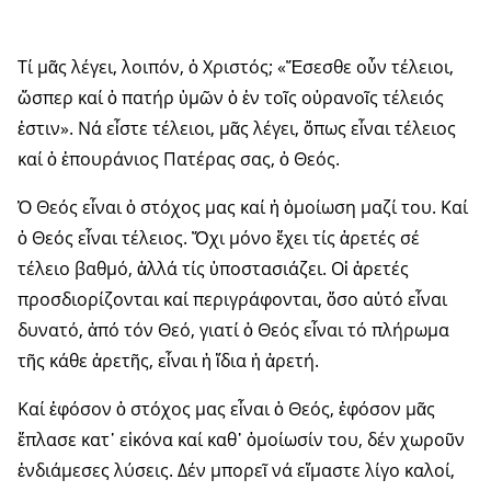
Τί μᾶς λέγει, λοιπόν, ὁ Χριστός; «Ἔσεσθε οὖν τέλειοι,
ὥσπερ καί ὁ πατήρ ὑμῶν ὁ ἐν τοῖς οὐρανοῖς τέλειός
ἐστιν». Νά εἶστε τέλειοι, μᾶς λέγει, ὅπως εἶναι τέλειος
καί ὁ ἐπουράνιος Πατέρας σας, ὁ Θεός.
Ὁ Θεός εἶναι ὁ στόχος μας καί ἡ ὁμοίωση μαζί του. Καί
ὁ Θεός εἶναι τέλειος. Ὄχι μόνο ἔχει τίς ἀρετές σέ
τέλειο βαθμό, ἀλλά τίς ὑποστασιάζει. Οἱ ἀρετές
προσδιορίζονται καί περιγράφονται, ὅσο αὐτό εἶναι
δυνατό, ἀπό τόν Θεό, γιατί ὁ Θεός εἶναι τό πλήρωμα
τῆς κάθε ἀρετῆς, εἶναι ἡ ἴδια ἡ ἀρετή.
Καί ἐφόσον ὁ στόχος μας εἶναι ὁ Θεός, ἐφόσον μᾶς
ἔπλασε κατ᾽ εἰκόνα καί καθ᾽ ὁμοίωσίν του, δέν χωροῦν
ἐνδιάμεσες λύσεις. Δέν μπορεῖ νά εἴμαστε λίγο καλοί,