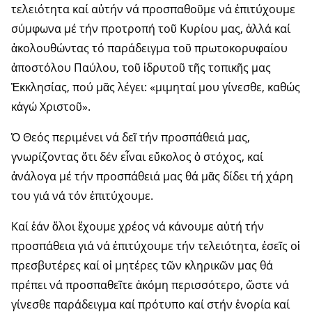
τελειότητα καί αὐτήν νά προσπαθοῦμε νά ἐπιτύχουμε
σύμφωνα μέ τήν προτροπή τοῦ Κυρίου μας, ἀλλά καί
ἀκολουθώντας τό παράδειγμα τοῦ πρωτοκορυφαίου
ἀποστόλου Παύλου, τοῦ ἱδρυτοῦ τῆς τοπικῆς μας
Ἐκκλησίας, πού μᾶς λέγει: «μιμηταί μου γίνεσθε, καθώς
κἀγώ Χριστοῦ».
Ὁ Θεός περιμένει νά δεῖ τήν προσπάθειά μας,
γνωρίζοντας ὅτι δέν εἶναι εὔκολος ὁ στόχος, καί
ἀνάλογα μέ τήν προσπάθειά μας θά μᾶς δίδει τή χάρη
του γιά νά τόν ἐπιτύχουμε.
Καί ἐάν ὅλοι ἔχουμε χρέος νά κάνουμε αὐτή τήν
προσπάθεια γιά νά ἐπιτύχουμε τήν τελειότητα, ἐσεῖς οἱ
πρεσβυτέρες καί οἱ μητέρες τῶν κληρικῶν μας θά
πρέπει νά προσπαθεῖτε ἀκόμη περισσότερο, ὥστε νά
γίνεσθε παράδειγμα καί πρότυπο καί στήν ἐνορία καί