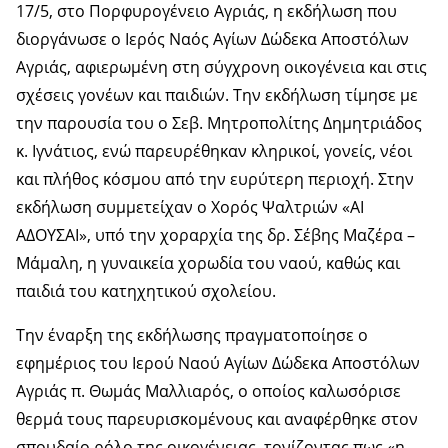
17/5, στο Πορφυρογένειο Αγριάς, η εκδήλωση που
διοργάνωσε ο Ιερός Ναός Αγίων Δώδεκα Αποστόλων
Αγριάς, αφιερωμένη στη σύγχρονη οικογένεια και στις
σχέσεις γονέων και παιδιών. Την εκδήλωση τίμησε με
την παρουσία του ο Σεβ. Μητροπολίτης Δημητριάδος
κ. Ιγνάτιος, ενώ παρευρέθηκαν κληρικοί, γονείς, νέοι
και πλήθος κόσμου από την ευρύτερη περιοχή. Στην
εκδήλωση συμμετείχαν ο Χορός Ψαλτριών «ΑΙ
ΑΔΟΥΣΑΙ», υπό την χοραρχία της δρ. Σέβης Μαζέρα –
Μάμαλη, η γυναικεία χορωδία του ναού, καθώς και
παιδιά του κατηχητικού σχολείου.
Την έναρξη της εκδήλωσης πραγματοποίησε ο
εφημέριος του Ιερού Ναού Αγίων Δώδεκα Αποστόλων
Αγριάς π. Θωμάς Μαλλιαρός, ο οποίος καλωσόρισε
θερμά τους παρευρισκομένους και αναφέρθηκε στον
σπουδαίο ρόλο της οικογένειας, τονίζοντας πως «η