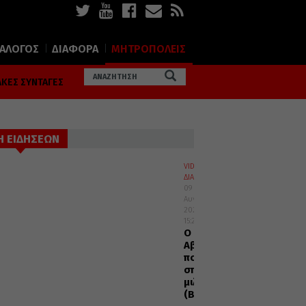
ΙΑΛΟΓΟΣ
ΔΙΑΦΟΡΑ
ΜΗΤΡΟΠΟΛΕΙΣ
ΚΕΣ ΣΥΝΤΑΓΕΣ
Η ΕΙΔΗΣΕΩΝ
VIDEOS
ΔΙΑΦΟΡΑ
09
Αυγούστου
2026
15:22
Ο
Αββάς
που
σπάνια
μιλούσε
(Βίντεο)