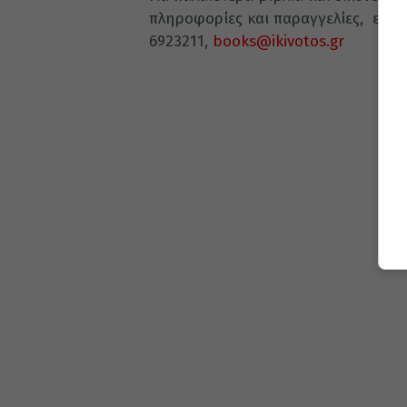
πληροφορίες και παραγγελίες, επικο
6923211,
books@ikivotos.gr