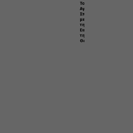
Το
Αγιορείτικο
Σπήλαιο
με
την
Εικόνα
της
Θεοτόκου