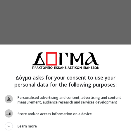
λεως Άνθιμος στην «Κ.τ.Ο.» για την ανάγκη
 υπό την καθοδήγηση του Αγίου Πνεύματος –
χεια της παρουσίας του Χριστού
υστήριο της Εκκλησίας βιώνεται στην
Δόγμα asks for your consent to use your
personal data for the following purposes:
ργία δεν είναι ευλαβική συνήθεια – Έχουμε
Personalised advertising and content, advertising and content
measurement, audience research and services development
ιορείτης: Η πνευματική προσφορά του τον 20ο
Store and/or access information on a device
ζει αλήθεια και ενότητα
Learn more
που κυκλοφόρησαν με το φύλλο της Κιβωτού,