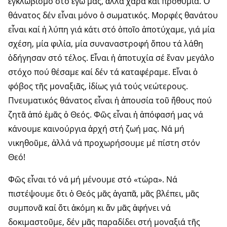
ἐγκλωβισμό στό ἐγώ μας, ἀλλά χαρά καί προθυμία. Ὁ
θάνατος δέν εἶναι μόνο ὁ σωματικός. Μορφές θανάτου
εἶναι καί ἡ λύπη γιά κάτι στό ὁποῖο ἀποτύχαμε, γιά μία
σχέση, μία φιλία, μία συναναστροφή ὅπου τά λάθη
ὁδήγησαν στό τέλος. Εἶναι ἡ ἀποτυχία σέ ἕναν μεγάλο
στόχο πού θέσαμε καί δέν τά καταφέραμε. Εἶναι ὁ
φόβος τῆς μοναξιᾶς, ἰδίως γιά τούς νεώτερους.
Πνευματικός θάνατος εἶναι ἡ ἀπουσία τοῦ ἤθους πού
ζητᾶ ἀπό ἐμᾶς ὁ Θεός. Φῶς εἶναι ἡ ἀπόφασή μας νά
κάνουμε καινούργια ἀρχή στή ζωή μας. Νά μή
νικηθοῦμε, ἀλλά νά προχωρήσουμε μέ πίστη στόν
Θεό!
Φῶς εἶναι τό νά μή μένουμε στό «τώρα». Νά
πιστέψουμε ὅτι ὁ Θεός μᾶς ἀγαπᾶ, μᾶς βλέπει, μᾶς
συμπονᾶ καί ὅτι ἀκόμη κι ἄν μᾶς ἀφήνει νά
δοκιμαστοῦμε, δέν μᾶς παραδίδει στή μοναξιά τῆς