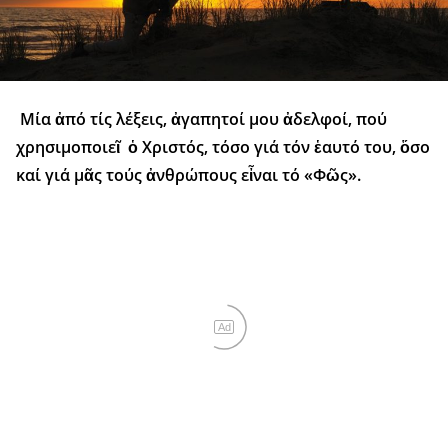
Μία ἀπό τίς λέξεις, ἀγαπητοί μου ἀδελφοί, πού
χρησιμοποιεῖ ὁ Χριστός, τόσο γιά τόν ἑαυτό του, ὅσο
καί γιά μᾶς τούς ἀνθρώπους εἶναι τό «Φῶς».
Ad