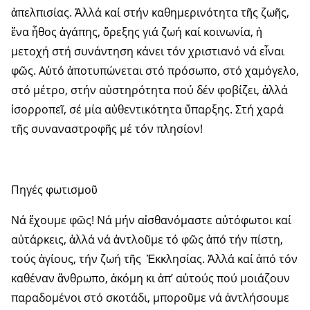
ἀπελπισίας. Ἀλλά καί στήν καθημερινότητα τῆς ζωῆς,
ἕνα ἦθος ἀγάπης, ὄρεξης γιά ζωή καί κοινωνία, ἡ
μετοχή στή συνάντηση κάνει τόν χριστιανό νά εἶναι
φῶς. Αὐτό ἀποτυπώνεται στό πρόσωπο, στό χαμόγελο,
στό μέτρο, στήν αὐστηρότητα πού δέν φοβίζει, ἀλλά
ἰσορροπεῖ, σέ μία αὐθεντικότητα ὕπαρξης. Στή χαρά
τῆς συναναστροφῆς μέ τόν πλησίον!
Πηγές φωτισμοῦ
Νά ἔχουμε φῶς! Νά μήν αἰσθανόμαστε αὐτόφωτοι καί
αὐτάρκεις, ἀλλά νά ἀντλοῦμε τό φῶς ἀπό τήν πίστη,
τούς ἁγίους, τήν ζωή τῆς Ἐκκλησίας. Ἀλλά καί ἀπό τόν
καθέναν ἄνθρωπο, ἀκόμη κι ἀπ’ αὐτούς πού μοιάζουν
παραδομένοι στό σκοτάδι, μποροῦμε νά ἀντλήσουμε