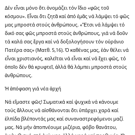
Δέν εἶναι μόνο ὅτι ὀνομάζει τόν ἴδιο «φῶς τοῦ
κόσμου». Εἶναι ὅτι ζητᾶ καί ἀπό ἐμᾶς νά λάμψει τό φῶς
μας μπροστά στούς ἀνθρώπους. «Ἔτσι νά λάμψει τό
δικό σας φῶς μπροστά στούς ἀνθρώπους, γιά νά δοῦν
τά καλά σας ἔργα καί νά δοξολογήσουν τόν οὐράνιο
Πατέρα σας» (Ματθ. 5,16). Ὁ καθένας μας, ἐάν θέλει νά
εἶναι χριστιανός, καλεῖται νά εἶναι καί νά ἔχει φῶς, τό
ὁποῖο δέν θά κρυφτεῖ, ἀλλά θά λάμπει μπροστά στούς
ἀνθρώπους.
Ἡ ἀπόφαση γιά νέα ἀρχή
Νά εἴμαστε φῶς! Σωματικά καί ψυχικά νά κάνουμε
τούς ἄλλους νά αἰσθάνονται ὅτι ὑπάρχει χαρά καί
ἐλπίδα βλέποντάς μας καί συναναστρεφόμενοι μαζί
μας. Νά μήν ἀποπνέουμε μιζέρια, φόβο θανάτου,