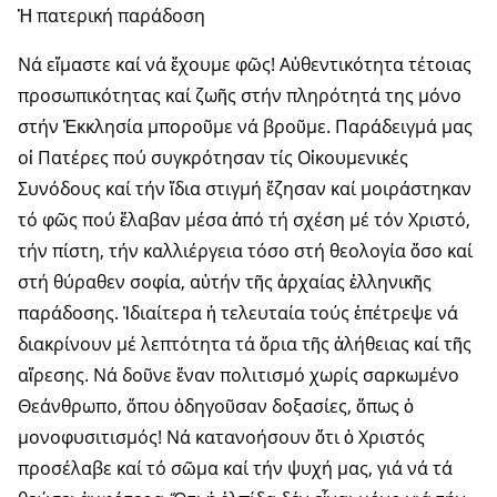
Ἡ πατερική παράδοση
Νά εἴμαστε καί νά ἔχουμε φῶς! Αὐθεντικότητα τέτοιας
προσωπικότητας καί ζωῆς στήν πληρότητά της μόνο
στήν Ἐκκλησία μποροῦμε νά βροῦμε. Παράδειγμά μας
οἱ Πατέρες πού συγκρότησαν τίς Οἰκουμενικές
Συνόδους καί τήν ἴδια στιγμή ἔζησαν καί μοιράστηκαν
τό φῶς πού ἔλαβαν μέσα ἀπό τή σχέση μέ τόν Χριστό,
τήν πίστη, τήν καλλιέργεια τόσο στή θεολογία ὅσο καί
στή θύραθεν σοφία, αὐτήν τῆς ἀρχαίας ἑλληνικῆς
παράδοσης. Ἰδιαίτερα ἡ τελευταία τούς ἐπέτρεψε νά
διακρίνουν μέ λεπτότητα τά ὅρια τῆς ἀλήθειας καί τῆς
αἵρεσης. Νά δοῦνε ἕναν πολιτισμό χωρίς σαρκωμένο
Θεάνθρωπο, ὅπου ὁδηγοῦσαν δοξασίες, ὅπως ὁ
μονοφυσιτισμός! Νά κατανοήσουν ὅτι ὁ Χριστός
προσέλαβε καί τό σῶμα καί τήν ψυχή μας, γιά νά τά