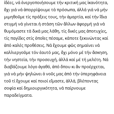
ἰδέες, νά ἐνεργοποιήσουμε τήν κριτική μας ἱκανότητα,
ὄχι γιά νά ἀπορρίψουμε τά πρόσωπα, ἀλλά γιά νά μήν
μιμηθοῦμε τίς πράξεις τους, τήν ἁμαρτία, καί τήν ἴδια
στιγμή νά γίνεται ἡ στάση τῶν ἄλλων ἀφορμή γιά νά
θυμόμαστε τά δικά μας λάθη, τίς δικές μας ἀποτυχίες,
τίς παγίδες στίς ὁποῖες πέσαμε, κάποτε ξεκινώντας καί
ἀπό καλές προθέσεις. Νά ἔχουμε φῶς σημαίνει νά
καλλιεργοῦμε τόν ἑαυτό μας, ὄχι μόνο μέ τήν ἄσκηση,
τήν νηστεία, τήν προσευχή, ἀλλά καί μέ τή μελέτη. Νά
διαβάζουμε λόγο ἀγαθό, ἀπό ὅπου κι ἄν προέρχεται,
γιά νά μήν ψηλώνει ὁ νοῦς μας ἀπό τήν ὑπερηφάνεια
τοῦ τί ἔχουμε καί ποιοί εἴμαστε, ἀλλά, βλέποντας
σοφία καί δημιουργικότητα, νά παίρνουμε
παραδείγματα.