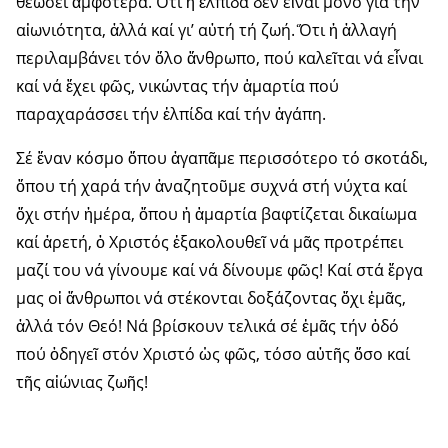
θεώσει ἀμφότερα. Ὅτι ἡ ἐλπίδα δέν εἶναι μόνο γιά τήν
αἰωνιότητα, ἀλλά καί γι’ αὐτή τή ζωή. Ὅτι ἡ ἀλλαγή
περιλαμβάνει τόν ὅλο ἄνθρωπο, πού καλεῖται νά εἶναι
καί νά ἔχει φῶς, νικώντας τήν ἁμαρτία πού
παραχαράσσει τήν ἐλπίδα καί τήν ἀγάπη.
Σέ ἕναν κόσμο ὅπου ἀγαπᾶμε περισσότερο τό σκοτάδι,
ὅπου τή χαρά τήν ἀναζητοῦμε συχνά στή νύχτα καί
ὄχι στήν ἡμέρα, ὅπου ἡ ἁμαρτία βαφτίζεται δικαίωμα
καί ἀρετή, ὁ Χριστός ἐξακολουθεῖ νά μᾶς προτρέπει
μαζί του νά γίνουμε καί νά δίνουμε φῶς! Καί στά ἔργα
μας οἱ ἄνθρωποι νά στέκονται δοξάζοντας ὄχι ἐμᾶς,
ἀλλά τόν Θεό! Νά βρίσκουν τελικά σέ ἐμᾶς τήν ὁδό
πού ὁδηγεῖ στόν Χριστό ὡς φῶς, τόσο αὐτῆς ὅσο καί
τῆς αἰώνιας ζωῆς!