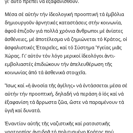
γι’ αὐτό πρέπει νά ἐξαφα­νισθοῦν.
Μέσα σέ αὐτήν τήν ἰδεολογική προοπτική τά ἐμβόλια
δη­μιουρ­γοῦν ἀρνητικές καταστάσεις στήν κοινωνία,
ἀφοῦ ἐπιζοῦν γιά πολλά χρόνια ἄνθρωποι μέ ἀνίατες
ἀσθένειες, μέ ἀποτέλεσμα νά ζημιώ­νεται τό Κράτος, οἱ
ἀσφαλιστικές Ἑταιρεῖες, καί τό Σύστημα Ὑγείας μιᾶς
Χώρας. Γι’ αὐτόν τόν λόγο μερικοί ἰδεολόγοι ἀντι-
εμβολιαστές ἐπι­διώκουν τήν ἀπελευθέρωση τῆς
κοινωνίας ἀπό τά ἀσθενικά στοι­χεῖα.
Ἴσως καί «ἡ ἀνοσία τῆς ἀγέλης» νά ἐντάσσεται μέσα σέ
αὐτήν τήν προοπτική, δηλαδή νά περάση ὁ ἰός καί νά
ἐξαφανίση τά ἄρρωστα ζῶα, ὥστε νά παραμένουν τά
ὑγιῆ καί δυνατά.
Ἐναντίον αὐτῆς τῆς ναζιστικῆς καί ρατσιστικῆς
νοοτρο­πίας ἀντιδρᾶ τό πολιτισμένο Κράτος πού