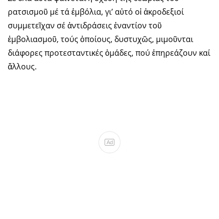
ρατσισμοῦ μέ τά ἐμβόλια, γι’ αὐτό οἱ ἀκροδεξιοί
συμμετεῖχαν σέ ἀντιδράσεις ἐναντίον τοῦ
ἐμβολιασμοῦ, τούς ὁποίους, δυστυχῶς, μιμοῦνται
διάφορες προτεσταντικές ὁμάδες, πού ἐπη­ρεά­ζουν καί
ἄλλους.
Ad