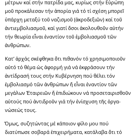
μέτρων καί στήν πατρίδα μας, κυρίως στήν Εὐρώπη
μοῦ προκάλεσαν τήν ἀπορία γιά τό τί σχέση μπορεῖ
ὑπάρχη μεταξύ τοῦ ναζισμοῦ (ἀκροδεξιῶν) καί τοῦ
ἀντι­εμβο­λιασμοῦ, καί γιατί ὅσοι ἀκολουθοῦν αὐτήν
τήν θεωρία εἶναι ἐναν­τίον τοῦ ἐμβολιασμοῦ τῶν
ἀνθρώπων.
Κατ’ ἀρχάς σκέφθηκα ὅτι πιθανόν τό χρησιμοποιοῦν
αὐτό τό θέμα ὡς ἀφορμή γιά νά ἐκφράσουν τήν
ἀντίδρασή τους στήν Κυβέρνηση πού θέλει τόν
ἐμβολιασμό τῶν ἀνθρώπων ἤ εἶναι ἐναντίον τῶν
μεγάλων Ἑταιρειῶν ἤ ἐπιδιώκουν νά προ­σεταιρισθοῦν
αὐτούς πού ἀντιδροῦν γιά τήν ἐνίσχυση τῆς ὀργα­
νώσεώς τους.
Ὅμως, συζητώντας μέ κάποιον φίλο μου πού
διατύπωσε σοβαρά ἐπιχειρή­ματα, κατάλαβα ὅτι τό