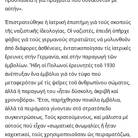
αὐτήν».
Ἐπιστρατεύθηκε ἡ ἰατρική ἐπιστήμη γιά τούς σκοπούς
τῆς ναζι­στικῆς ἰδεολογίας. Οἱ ναζιστές, ἐπειδή ὑπῆρχε
φόβος γιά τούς γερμανούς στρα­τιῶτες νά μολυνθοῦν
ἀπό διάφορες ἀσθένειες, ἐντατικοποίησαν τίς ἰατρικές
ἔρευνες στήν Γερμανία, καί στήν παραγωγή τῶν
ἐμβολίων. Ἤδη οἱ Πολωνοί ἐρευνητές τοῦ 1930
ἀνέπτυξαν ἕνα ἐμβόλιο γιά τόν τύφο πού
μεταφερόταν μέ τίς ψεῖρες τοῦ ἀνθρωπίνου σώματος,
ἀλλά ἡ παραγωγή του «ἦταν δύσκολη, ἀκριβῆ καί
χρονοβόρα». Ἔτσι, παρήχθησαν ποικίλα ἐμβόλια,
ἀλλά τά πειράματα γίνονταν στό στρα­τόπεδο
συγκεντρώσεως. Τούς κρατούμενους, καί μάλιστα μέ
αὐτούς πού εἶχαν «σωματικές ἀνωμαλίες ἤ ἦταν
καχεκτικοί, τούς χρησιμοποιοῦσαν ὡς πειραματόζωα,