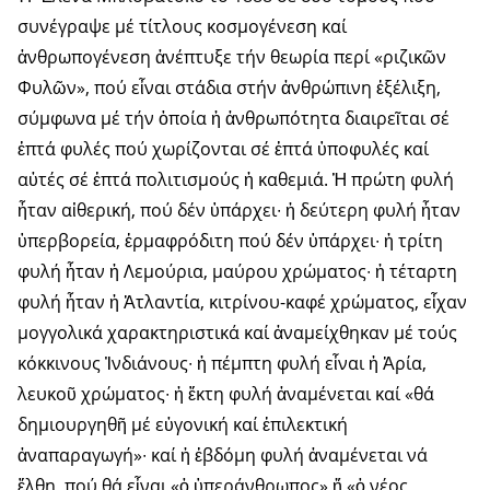
συνέγραψε μέ τίτλους κοσμογένεση καί
ἀνθρωπογένεση ἀνέπτυξε τήν θεωρία περί «ριζικῶν
Φυλῶν», πού εἶναι στάδια στήν ἀνθρώπινη ἐξέλιξη,
σύμφωνα μέ τήν ὁποία ἡ ἀνθρωπότητα διαιρεῖται σέ
ἑπτά φυλές πού χωρίζονται σέ ἑπτά ὑποφυλές καί
αὐτές σέ ἑπτά πολιτισμούς ἡ καθεμιά. Ἡ πρώτη φυλή
ἦταν αἰθερική, πού δέν ὑπάρχει∙ ἡ δεύτερη φυλή ἦταν
ὑπερ­βορεία, ἐρμαφρόδιτη πού δέν ὑπάρχει∙ ἡ τρίτη
φυλή ἦταν ἡ Λεμούρια, μαύρου χρώματος∙ ἡ τέταρτη
φυλή ἦταν ἡ Ἀτλαντία, κιτρίνου-καφέ χρώματος, εἶχαν
μογγολικά χαρακτηριστικά καί ἀναμείχθηκαν μέ τούς
κόκκινους Ἰνδιάνους∙ ἡ πέμπτη φυλή εἶναι ἡ Ἀρία,
λευκοῦ χρώματος∙ ἡ ἕκτη φυλή ἀναμένεται καί «θά
δημιουργηθῆ μέ εὐγονική καί ἐπιλε­κτική
ἀναπαραγωγή»∙ καί ἡ ἑβδόμη φυλή ἀναμένεται νά
ἔλθη, πού θά εἶναι «ὁ ὑπεράνθρωπος» ἤ «ὁ νέος