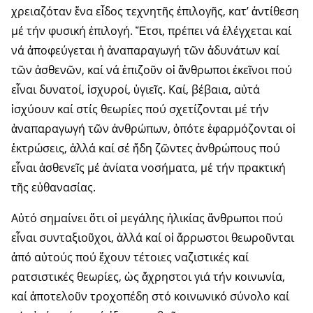
χρειαζόταν ἕνα εἶδος τεχνητῆς ἐπιλογῆς, κατ’ ἀντίθεση
μέ τήν φυσική ἐπιλογή. Ἔτσι, πρέπει νά ἐλέγχεται καί
νά ἀπο­φεύγεται ἡ ἀναπαραγωγή τῶν ἀδυνάτων καί
τῶν ἀσθενῶν, καί νά ἐπιζοῦν οἱ ἄνθρωποι ἐκεῖνοι πού
εἶναι δυνατοί, ἰσχυροί, ὑγιεῖς. Καί, βέβαια, αὐτά
ἰσχύουν καί στίς θεωρίες πού σχετί­ζονται μέ τήν
ἀναπαραγωγή τῶν ἀνθρώπων, ὁπότε ἐφαρμό­ζονται οἱ
ἐκτρώ­σεις, ἀλλά καί σέ ἤδη ζῶντες ἀνθρώπους πού
εἶναι ἀσθενεῖς μέ ἀνίατα νοσήματα, μέ τήν πρακτική
τῆς εὐθανασίας.
Αὐτό σημαίνει ὅτι οἱ μεγάλης ἡλικίας ἄνθρωποι πού
εἶναι συντα­ξιοῦχοι, ἀλλά καί οἱ ἄρρωστοι θεωροῦνται
ἀπό αὐτούς πού ἔχουν τέτοιες ναζιστικές καί
ρατσιστικές θεωρίες, ὡς ἄχρηστοι γιά τήν κοινωνία,
καί ἀποτελοῦν τροχοπέδη στό κοινωνικό σύνολο καί