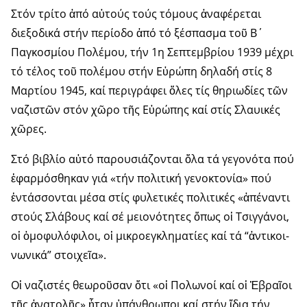
Στόν τρίτο ἀπό αὐτούς τούς τόμους ἀναφέρεται
διεξοδικά στήν περίοδο ἀπό τό ξέσπασμα τοῦ Β΄
Παγκοσμίου Πολέμου, τήν 1η Σεπτεμβρίου 1939 μέχρι
τό τέλος τοῦ πολέμου στήν Εὐρώπη δηλαδή στίς 8
Μαρτίου 1945, καί περιγράφει ὅλες τίς θηριωδίες τῶν
ναζιστῶν στόν χῶρο τῆς Εὐρώπης καί στίς Σλαυικές
χῶρες.
Στό βιβλίο αὐτό παρουσιάζονται ὅλα τά γεγονότα πού
ἐφαρμόσθηκαν γιά «τήν πολιτική γενοκτονία» πού
ἐντάσσονται μέσα στίς φυλετικές πο­λιτικές «ἀπέναντι
στούς Σλάβους καί σέ μειονότητες ὅπως οἱ Τσιγγάνοι,
οἱ ὁμοφυλόφιλοι, οἱ μικροεγκληματίες καί τά “ἀντι­κοι­
νω­νικά” στοι­χεῖα».
Οἱ ναζιστές θεωροῦσαν ὅτι «οἱ Πολωνοί καί οἱ Ἑβραῖοι
τῆς ἀνατολῆς» ἦταν ὑπάνθρωποι καί στήν ἴδια τήν