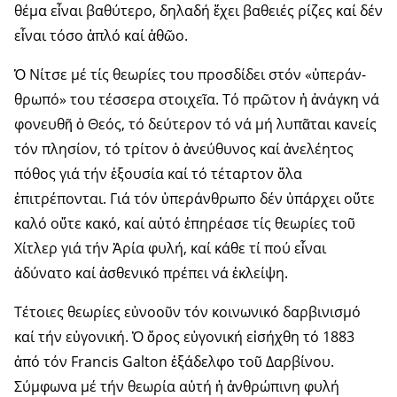
θέμα εἶναι βαθύτερο, δηλαδή ἔχει βαθειές ρίζες καί δέν
εἶναι τόσο ἁπλό καί ἀθῶο.
Ὁ Νίτσε μέ τίς θεωρίες του προσδίδει στόν «ὑπεράν­
θρωπό» του τέσσερα στοιχεῖα. Τό πρῶτον ἡ ἀνάγκη νά
φονευθῆ ὁ Θεός, τό δεύτερον τό νά μή λυπᾶται κανείς
τόν πλη­σίον, τό τρίτον ὁ ἀνεύθυνος καί ἀνελέητος
πόθος γιά τήν ἐξουσία καί τό τέταρτον ὅλα
ἐπιτρέπονται. Γιά τόν ὑπεράν­θρωπο δέν ὑπάρ­χει οὔτε
καλό οὔτε κακό, καί αὐτό ἐπηρέασε τίς θεωρίες τοῦ
Χίτλερ γιά τήν Ἀρία φυλή, καί κάθε τί πού εἶναι
ἀδύνατο καί ἀσθενικό πρέπει νά ἐκλείψη.
Τέτοιες θεωρίες εὐνοοῦν τόν κοινωνικό δαρβινισμό
καί τήν εὐγονική. Ὁ ὅρος εὐγονική εἰσήχθη τό 1883
ἀπό τόν Francis Galton ἐξάδελφο τοῦ Δαρβίνου.
Σύμφωνα μέ τήν θεωρία αὐτή ἡ ἀνθρώπινη φυλή