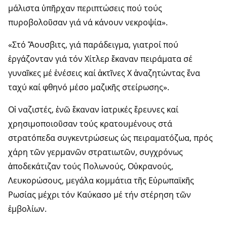
μάλιστα ὑπῆρχαν περιπτώσεις πού τούς
πυροβολοῦσαν γιά νά κάνουν νεκροψία».
«Στό Ἄουσβιτς, γιά παράδειγμα, γιατροί πού
ἐργάζονταν γιά τόν Χίτλερ ἔκαναν πειράματα σέ
γυναῖκες μέ ἐνέσεις καί ἀκτῖνες Χ ἀναζητώντας ἕνα
ταχύ καί φθηνό μέσο μαζικῆς στείρωσης».
Οἱ ναζιστές, ἐνῶ ἔκαναν ἰατρικές ἔρευνες καί
χρησιμοποιοῦσαν τούς κρατουμένους στά
στρατόπεδα συγκεντρώ­σεως ὡς πειραματό­ζωα, πρός
χάρη τῶν γερμανῶν στρατιωτῶν, συγχρόνως
ἀποδεκάτιζαν τούς Πολωνούς, Οὐκρανούς,
Λευκορώσους, μεγάλα κομμάτια τῆς Εὐρωπαϊκῆς
Ρωσίας μέχρι τόν Καύκασο μέ τήν στέρηση τῶν
ἐμβολίων.