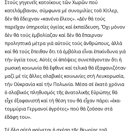
Στούς γηγενεῖς κατοίκους τῶν Χωρῶν πού
κατελάμβαναν, σύμ­φω­να μέ συνομιλίες τοῦ Χίτλερ,
δέν θά ἔδειχναν «κανένα ἔλεος». «Δέν θά τούς
παρεῖχαν ὑπηρεσίες ὑγείας καί ἐκπαίδευση. Ὄχι μόνον
δέν θά τούς ἐμβολίαζαν καί δέν θά ἔπαιρναν
προληπτικά μέτρα γιά αὐτούς τούς ἀνθρώπους, ἀλλά
καί θά τούς ἔπειθαν ὅτι τά ἐμβόλια εἶναι ἐπικίνδυνα γιά
τήν ὑγεία τους. Αὐτές οἱ ἀπόψεις συνεπάγονταν ὅτι ἡ
ρωσική κοινωνία θά ἔφθινε καί τελικά θά ἐξαφανιζόταν
μαζί μέ τίς ἄλλες σλαβικές κοινωνίες στή Λευκορωσία,
τήν Οὐκρανία καί τήν Πολωνία. Μέσα σέ ἑκατό χρόνια
ὁ σλαβικός πληθυσμός τῆς ἀνατολικῆς Εὐρώπης θά
εἶχε ἐξαφανιστῆ καί τή θέση του θά εἶχαν πάρει «ἑκα­
τομμύρια Γερμανοί ἀγρότες» πού θά ζοῦσαν στά
ἐδάφη του».
Σέ ὅλα αὐτά φαίνεται ἡ σχέση τῆς θεωρίας τοῦ