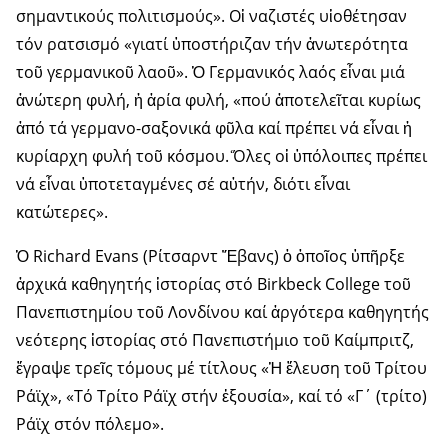
σημαντικούς πολιτισμούς». Οἱ ναζιστές υἱοθέτησαν
τόν ρατσισμό «γιατί ὑποστήριζαν τήν ἀνωτερότητα
τοῦ γερμανικοῦ λαοῦ». Ὁ Γερμανικός λαός εἶναι μιά
ἀνώτερη φυλή, ἡ ἀρία φυλή, «πού ἀποτελεῖται κυρίως
ἀπό τά γερμανο-σαξονικά φῦλα καί πρέπει νά εἶναι ἡ
κυρίαρχη φυλή τοῦ κόσμου. Ὅλες οἱ ὑπόλοιπες πρέπει
νά εἶναι ὑποτεταγμένες σέ αὐτήν, διότι εἶναι
κατώτερες».
Ὁ Richard Evans (Ρίτσαρντ Ἔβανς) ὁ ὁποῖος ὑπῆρξε
ἀρχικά καθη­γητής ἱστορίας στό Birkbeck College τοῦ
Πανεπιστημίου τοῦ Λονδίνου καί ἀργότερα καθηγητής
νεότερης ἱστορίας στό Πανεπιστήμιο τοῦ Καίμπριτζ,
ἔγραψε τρεῖς τόμους μέ τίτλους «Ἡ ἔλευση τοῦ Τρίτου
Ράϊχ», «Τό Τρίτο Ράϊχ στήν ἐξουσία», καί τό «Γ΄ (τρίτο)
Ράϊχ στόν πόλεμο».