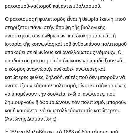
ρατσισμοῦ-ναζισμοῦ καί ἀντιεμβο­λιασμοῦ.
Ὁ ρατσισμός ἤ φυλετισμός εἶναι ἡ θεωρία ἐκείνη «πού
στηρίζεται πάνω στήν ἄποψη τῆς βιολογικῆς
ἀνισότητας τῶν ἀνθρώπων, καί δια­κηρύσσει ὅτι ἡ
ἱστορία τῆς κοινωνίας καί τοῦ ἀνθρωπίνου πολιτι­σμοῦ
ὑπακούει σέ αἰωνίους καί ἀναλλοίωτους νόμους». Οἱ
ὁπαδοί τοῦ ρατσισμοῦ ἐπιδιώκουν νά ἀποδείξουν «ὅτι
ὁ κόσμος ἀναγνώριζε ἀνέ­καθεν ἀνώτερες καί
κατώτερες φυλές, δηλαδή, αὐτές πού δέν μποροῦν νά
ἀναπτύξουν κάποιον πολιτισμό, εἶναι καταδικασμένες
νά ὑπομένουν τήν δουλεία, ἐνῶ οἱ ἀνώτερες, πού
δημιουργοῦν ἤ ἀφο­μοιώνουν τόν πολιτισμό, μποροῦν
καί δικαιοῦνται νά ἐκμεταλ­λεύονται τίς κατώ­τερες»
(Ἀντώνης Διαμαντίδης).
Ἡ Ἕλενα Μπλοβάτσκυ τό 1888 σέ δύο τόμους πού