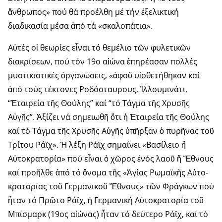
ἄνθρωπος» πού θά προέλθη μέ τήν ἐξελικτική
διαδικασία μέσα ἀπό τά «σκαλοπάτια».
Αὐτές οἱ θεωρίες εἶναι τό θεμέλιο τῶν φυλετικῶν
διακρίσεων, πού τόν 19ο αἰώνα ἐπηρέασαν πολλές
μυστικιστικές ὀργανώσεις, «ἀφοῦ υἱοθετήθηκαν καί
ἀπό τούς τέκτονες Ροδόσταυρους, Ἰλλουμι­νάτι,
“Ἑταιρεία τῆς Θούλης” καί “τό Τάγμα τῆς Χρυσῆς
Αὐγῆς”. Ἀξίζει νά σημειωθῆ ὅτι ἡ Ἑταιρεία τῆς Θούλης
καί τό Τάγμα τῆς Χρυσῆς Αὐγῆς ὑπῆρξαν ὁ πυρῆνας τοῦ
Τρίτου Ράϊχ». Ἡ λέξη Ράϊχ σημαίνει «Βασίλειο ἤ
Αὐτοκρατορία» πού εἶναι ὁ χῶρος ἑνός λαοῦ ἤ Ἔθνους
καί προῆλθε ἀπό τό ὄνομα τῆς «Ἁγίας Ρωμαϊκῆς Αὐτο­
κρατορίας τοῦ Γερμανικοῦ Ἔθνους» τῶν Φράγκων πού
ἦταν τό Πρῶτο Ράϊχ, ἡ Γερμανική Αὐτοκρατορία τοῦ
Μπίσμαρκ (19ος αἰώνας) ἦταν τό δεύτερο Ράϊχ, καί τό