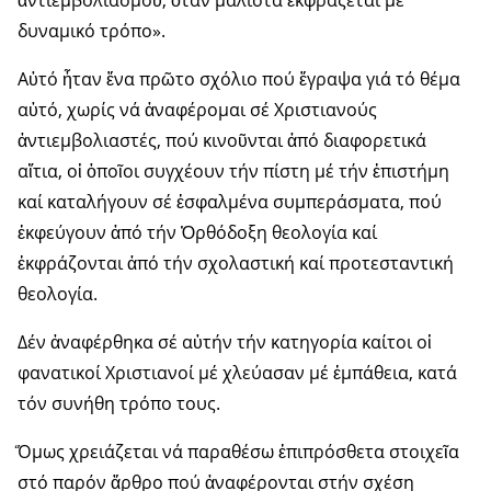
δυναμικό τρόπο».
Αὐτό ἦταν ἕνα πρῶτο σχόλιο πού ἔγραψα γιά τό θέμα
αὐτό, χωρίς νά ἀναφέρομαι σέ Χριστιανούς
ἀντιεμβολιαστές, πού κινοῦνται ἀπό διαφορετικά
αἴτια, οἱ ὁποῖοι συγχέουν τήν πίστη μέ τήν ἐπιστήμη
καί καταλήγουν σέ ἐσφαλμένα συμπεράσματα, πού
ἐκφεύγουν ἀπό τήν Ὀρθόδοξη θεολογία καί
ἐκφράζονται ἀπό τήν σχολαστική καί προτεσταντική
θεολογία.
Δέν ἀναφέρθηκα σέ αὐτήν τήν κατηγορία καίτοι οἱ
φανατικοί Χριστιανοί μέ χλεύασαν μέ ἐμπάθεια, κατά
τόν συνήθη τρόπο τους.
Ὅμως χρειάζεται νά παραθέσω ἐπιπρόσθετα στοιχεῖα
στό παρόν ἄρθρο πού ἀναφέρονται στήν σχέση