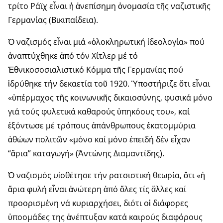
τρίτο Ράϊχ εἶναι ἡ ἀνεπίσημη ὀνομασία τῆς ναζιστικῆς
Γερμανίας (Βικιπαίδεια).
Ὁ ναζισμός εἶναι μιά «ὁλοκληρωτική ἰδεολογία» πού
ἀναπτύχ­θηκε ἀπό τόν Χίτλερ μέ τό
Ἐθνικοσοσιαλιστικό Κόμμα τῆς Γερμανίας πού
ἱδρύθηκε τήν δεκαετία τοῦ 1920. Ὑποστήριζε ὅτι εἶναι
«ὑπέρμαχος τῆς κοινω­νικῆς δικαιοσύνης, φυσικά μόνο
γιά τούς φυλετικά καθαρούς ὑπηκόους του», καί
ἐξόντωσε μέ τρόπους ἀπάνθρωπους ἑκατομμύρια
ἀθώων πολιτῶν «μόνο καί μόνο ἐπειδή δέν εἶχαν
“ἄρια” καταγωγή» (Ἀντώνης Διαμαντίδης).
Ὁ ναζισμός υἱοθέτησε τήν ρατσιστική θεωρία, ὅτι «ἡ
ἄρια φυλή εἶναι ἀνώτερη ἀπό ὅλες τίς ἄλλες καί
προορισμένη νά κυριαρχήσει, διότι οἱ διάφορες
ὑποομάδες της ἀνέπτυξαν κατά καιρούς διαφόρους