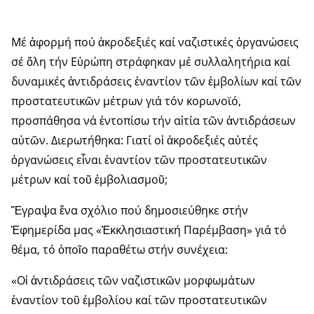
Μέ ἀφορμή πού ἀκροδεξιές καί ναζιστικές ὀργανώσεις
σέ ὅλη τήν Εὐρώπη στράφηκαν μέ συλλαλητήρια καί
δυναμικές ἀντιδράσεις ἐναντίον τῶν ἐμβολίων καί τῶν
προστα­τευτι­κῶν μέτρων γιά τόν κορωνοϊό,
προσπάθησα νά ἐντοπίσω τήν αἰτία τῶν ἀντιδράσεων
αὐτῶν. Διερωτήθηκα: Γιατί οἱ ἀκροδεξιές αὐτές
ὀργανώσεις εἶναι ἐναντίον τῶν προστατευτικῶν
μέτρων καί τοῦ ἐμβο­λιασμοῦ;
Ἔγραψα ἕνα σχόλιο πού δημοσιεύθηκε στήν
Ἐφημερίδα μας «Ἐκ­κλη­σιαστική Παρέμβαση» γιά τό
θέμα, τό ὁποῖο παραθέτω στήν συνέχεια:
«Οἱ ἀντιδράσεις τῶν ναζιστικῶν μορφωμάτων
ἐναντίον τοῦ ἐμβολίου καί τῶν προστατευτικῶν