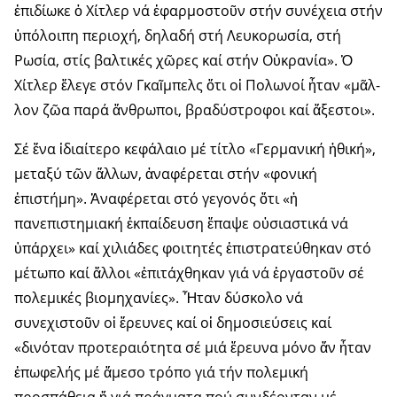
ἐπιδίωκε ὁ Χίτλερ νά ἐφαρμοστοῦν στήν συνέχεια στήν
ὑπόλοιπη πε­ριο­­χή, δηλαδή στή Λευκορωσία, στή
Ρωσία, στίς βαλτικές χῶρες καί στήν Οὐκρανία». Ὁ
Χίτλερ ἔλεγε στόν Γκαῖμπελς ὅτι οἱ Πολωνοί ἦταν «μᾶλ­
λον ζῶα παρά ἄνθρωποι, βραδύστροφοι καί ἄξεστοι».
Σέ ἕνα ἰδιαίτερο κεφάλαιο μέ τίτλο «Γερμανική ἠθική»,
μεταξύ τῶν ἄλλων, ἀναφέρεται στήν «φονική
ἐπιστήμη». Ἀναφέρεται στό γεγονός ὅτι «ἡ
πανεπιστημιακή ἐκπαίδευση ἔπαψε οὐσιαστικά νά
ὑπάρ­χει» καί χιλιάδες φοιτητές ἐπιστρατεύθηκαν στό
μέτωπο καί ἄλλοι «ἐπιτάχθηκαν γιά νά ἐργαστοῦν σέ
πολεμικές βιομηχανίες». Ἦταν δύσκολο νά
συνεχιστοῦν οἱ ἔρευνες καί οἱ δημοσιεύσεις καί
«δινόταν προτεραιότητα σέ μιά ἔρευνα μόνο ἄν ἦταν
ἐπωφελής μέ ἄμεσο τρόπο γιά τήν πολεμική
προσπάθεια ἤ γιά πράγματα πού συνδέονταν μέ