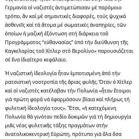
Γερμανία οἱ ναζιστές ἀντιμετώπισαν μέ παρόμοιο
τρόπο, ἄν καί μέ σημαντικές διαφορές, τούς ψυχικά
ἀσθενεῖς καί τά ἄτομα μέ σωματικές ἀναπηρίες, τῶν
ὁποίων ἡ μαζική ἐξόντωση στή διάρκεια τοῦ
Προγράμματος “εὐθα­νασίας” ὑπό τήν διεύθυνση τῆς
Καγκελαρίας τοῦ Χίτλερ στό Βερολίνο» παρουσιάζεται
σέ ἕνα ἰδιαίτερο κεφάλαιο.
Ἡ ναζιστική ἰδεολογία ἦταν ἐμποτισμένη ἀπό τήν
ρατσιστική νοοτροπία τῆς ἄριας φυλῆς. Ὅταν ὁ Χίτλερ
καί οἱ ναζιστές κατέλαβαν τήν Πολωνία «ἦταν ἕτοιμοι
γιά πρώτη φορά νά ἐφαρμόσουν βίαια καί πλήρως τή
φυλετική ἰδεολογία τους». Ἔτσι, «ἡ κατεχόμενη
Πολωνία θά γινόταν πεδίο δοκιμῶν γιά τή δημιουργία
μιᾶς νέας φυλετικῆς τάξης πραγμάτων στήν
ἀνατολικοκεντρική Εὐρώπη, πρότυπο γιά ὅλα ὅσα