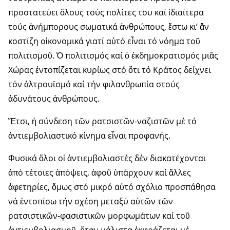
προστατεύει ὅλους τούς πολίτες του καί ἰδιαίτερα
τούς ἀνήμπορους σωματικά ἀνθρώπους, ἔστω κι’ ἄν
κοστίζη οἰκονομικά γιατί αὐτό εἶναι τό νόημα τοῦ
πολιτισμοῦ. Ὁ πολιτισμός καί ὁ ἐκδημοκρατισμός μιᾶς
Χώρας ἐντοπίζεται κυρίως στό ὅτι τό Κράτος δείχνει
τόν ἀλτρουϊσμό καί τήν φιλανθρωπία στούς
ἀδυνάτους ἀνθρώπους.
Ἔτσι, ἡ σύνδεση τῶν ρατσιστῶν-ναζιστῶν μέ τό
ἀντιεμβο­λια­στικό κί­νη­μα εἶναι προφανής.
Φυσικά ὅλοι οἱ ἀντιεμβολιαστές δέν διακατέχονται
ἀπό τέτοιες ἀπόψεις, ἀφοῦ ὑπάρχουν καί ἄλλες
ἀφετηρίες, ὅμως στό μικρό αὐτό σχόλιο προ­σπάθησα
νά ἐντοπίσω τήν σχέση μεταξύ αὐτῶν τῶν
ρατσιστικῶν-φασιστικῶν μορφωμάτων καί τοῦ
ἀντιεμβολιασμοῦ, ὅταν μάλιστα ἐκφρά­ζεται μέ