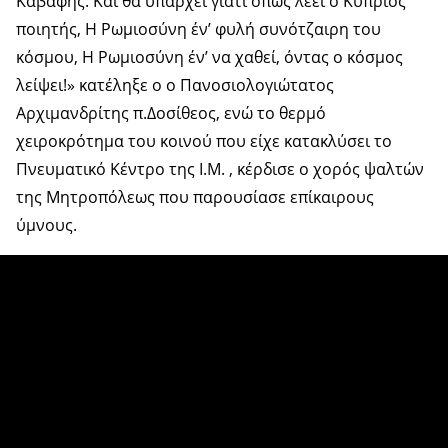
Καβάφης. Και θα υπάρχει γιατί όπως λέει ο Κύπριος
ποιητής, Η Ρωμιοσύνη έν’ φυλή συνότζαιρη του
κόσμου, Η Ρωμιοσύνη έν’ να χαθεί, όντας ο κόσμος
λείψει!» κατέληξε ο ο Πανοσιολογιώτατος
Αρχιμανδρίτης π.Δοσίθεος, ενώ το θερμό
χειροκρότημα του κοινού που είχε κατακλύσει το
Πνευματικό Κέντρο της Ι.Μ. , κέρδισε ο χορός ψαλτών
της Μητροπόλεως που παρουσίασε επίκαιρους
ύμνους.