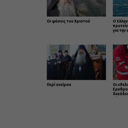
Οι φύσεις του Χριστού
Ο Ελλην
προτείν
για την
Περί ονείρου
Οι εθελ
Ερυθρο
δεκάδες
ζώα στα
Αττικής