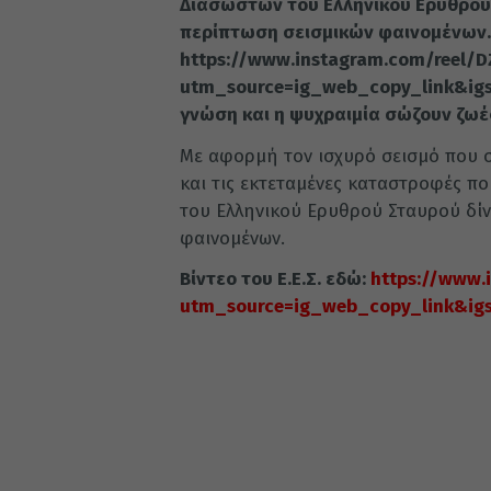
Διασωστών του Ελληνικού Ερυθρού 
περίπτωση σεισμικών φαινομένων. Β
https://www.instagram.com/reel/
utm_source=ig_web_copy_link&igs
γνώση και η ψυχραιμία σώζουν ζωέ
Με αφορμή τον ισχυρό σεισμό που σ
και τις εκτεταμένες καταστροφές π
του Ελληνικού Ερυθρού Σταυρού δίν
φαινομένων.
Βίντεο του Ε.Ε.Σ. εδώ:
https://www.
utm_source=ig_web_copy_link&ig