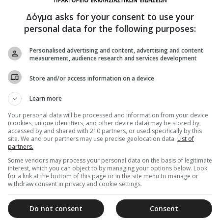
Δόγμα asks for your consent to use your
personal data for the following purposes:
ό τραπέζι, γραφείο ή θρανίο
Personalised advertising and content, advertising and content
ίζω στο κέντρο του δωματίου, καλύπτοντας
measurement, audience research and services development
Store and/or access information on a device
λα (βιβλιοθήκες, κάδρα)
κόνι όσο διαρκεί ο σεισμός
Learn more
Your personal data will be processed and information from your device
(cookies, unique identifiers, and other device data) may be stored by,
accessed by and shared with 210 partners, or used specifically by this
ασεισμούς
site. We and our partners may use precise geolocation data.
List of
ς γύρω μου για τραυματισμούς
partners.
ισμού → δεν μετακινούμαι / δεν μετακινώ
Some vendors may process your personal data on the basis of legitimate
interest, which you can object to by managing your options below. Look
for a link at the bottom of this page or in the site menu to manage or
ν, όχι τις φημολογίες
withdraw consent in privacy and cookie settings.
μακοστάσιο (ποτέ με ανελκυστήρα)
Do not consent
Consent
ές.