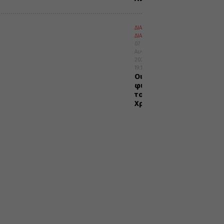
ΔΙΑΛΟΓΟΣ
ΔΙΑΦΟΡΑ
07
Αυγούστου
2026
19:10
Οι
φύσεις
του
Χριστού