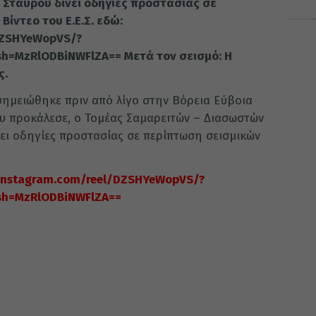
Σταυρού δίνει οδηγίες προστασίας σε
ίντεο του Ε.Ε.Σ. εδώ:
DZSHYeWopVS/?
h=MzRlODBiNWFlZA== Μετά τον σεισμό: Η
ς.
ημειώθηκε πριν από λίγο στην Βόρεια Εύβοια
ου προκάλεσε, ο Τομέας Σαμαρειτών – Διασωστών
ει οδηγίες προστασίας σε περίπτωση σεισμικών
instagram.com/reel/DZSHYeWopVS/?
sh=MzRlODBiNWFlZA==