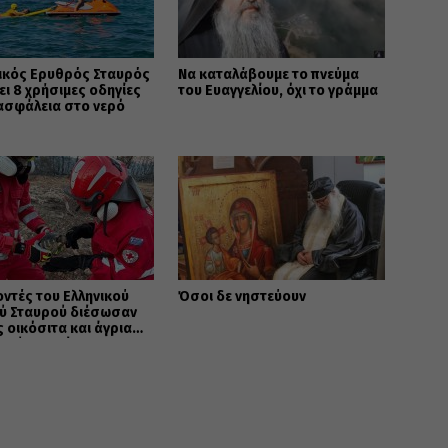
ικός Ερυθρός Σταυρός
Να καταλάβουμε το πνεύμα
ει 8 χρήσιμες οδηγίες
του Ευαγγελίου, όχι το γράμμα
 ασφάλεια στο νερό
οντές του Ελληνικού
Όσοι δε νηστεύουν
ύ Σταυρού διέσωσαν
 οικόσιτα και άγρια
 πύρινα μέτωπα της Δ.