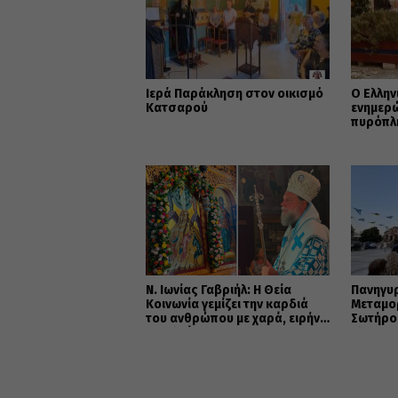
Ιερά Παράκληση στον οικισμό
Ο Ελλην
Κατσαρού
ενημερώ
πυρόπλη
για τα 
Πολιτεί
Ν. Ιωνίας Γαβριήλ: Η Θεία
Πανηγυ
Κοινωνία γεμίζει την καρδιά
Μεταμο
του ανθρώπου με χαρά, ειρήνη
Σωτήρο
και ελπίδα
Αλεξαν