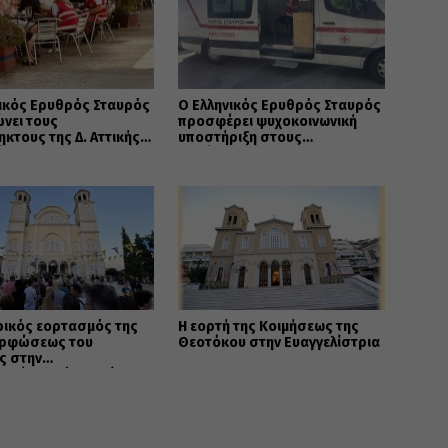
ικός Ερυθρός Σταυρός
Ο Ελληνικός Ερυθρός Σταυρός
νει τους
προσφέρει ψυχοκοινωνική
κτους της Δ. Αττικής
υποστήριξη στους
μέτρα στήριξης της
πυρόπληκτους της Δυτικής
ας
Αττικής
ρικός εορτασμός της
Η εορτή της Κοιμήσεως της
ρφώσεως του
Θεοτόκου στην Ευαγγελίστρια
ς στην
δρούπολη (ΦΩΤΟ)