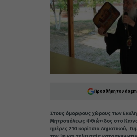
Προσθήκη του dogma
Στους όμορφους χώρους των Εκκλ
Μητροπόλεως Φθιώτιδος στο Καινού
ημέρες 210 κορίτσια Δημοτικού, Γυ
την 3η και τελευταία κατασκηνωτικ