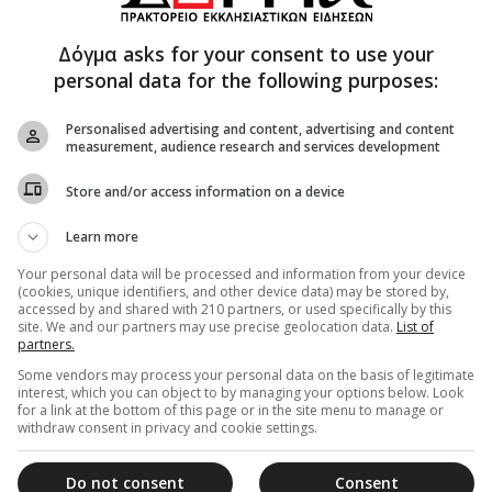
Δόγμα asks for your consent to use your
personal data for the following purposes:
ποικοδομητικό διάλογο με τις κατασκηνώτριες επί
των και στην συνέχεια ο Ποιμενάρχης μας
Personalised advertising and content, advertising and content
measurement, audience research and services development
ράγκου, στα στελέχη και σε όλα τα κορίτσια ως
α ωφέλιμο πνευματικό βιβλίο, καθώς και από ένα
Store and/or access information on a device
ητροπόλεως και την μορφή του Αετού της
ομάδες των κατασκηνωτριών είπαν δυνατά τα
Learn more
ροκρότημα του Ποιμενάρχου μας.
Your personal data will be processed and information from your device
(cookies, unique identifiers, and other device data) may be stored by,
εβασμιώτατο εκ μέρους όλων μία χειροποίητη
accessed by and shared with 210 partners, or used specifically by this
 μας τις ευχαρίστησε και τους ευχήθηκε καλή
site. We and our partners may use precise geolocation data.
List of
partners.
ό καλοκαίρι.
Some vendors may process your personal data on the basis of legitimate
interest, which you can object to by managing your options below. Look
εισε με την αναμνηστική φωτογραφία και με την
for a link at the bottom of this page or in the site menu to manage or
 να μην ξεχνούν ποτέ τις φιλίες που
withdraw consent in privacy and cookie settings.
ιότι είναι ένας ισχυρός δεσμός αγάπης.
Do not consent
Consent