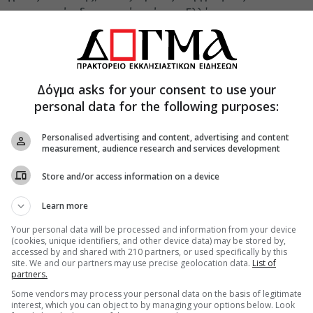
φωτογραφικό οδοιπορικό από των Ελλήνων τις
ος – Μικρά Ασία».
ρετισμό, ευχαριστώντας από καρδιάς την
τιδος κα Συμέλα Τουμανίδου – Πατσινακίδου για
Δόγμα asks for your consent to use your
θηκε στην συνέχεια στα οφέλη της ήπιας
personal data for the following purposes:
ων και γενικότερα των έργων πολιτισμού στην
σμικής συνείδησης ενός λαού.
Personalised advertising and content, advertising and content
measurement, audience research and services development
αι αυτός που χαρακτηρίζει την ζωή της Εκκλησίας
 τον Απόστολο των Εθνών Μέγα Παύλο: «ἡ γὰρ
Store and/or access information on a device
Β΄ Κορ. 12,9).
Learn more
ατος ετόνισε ότι:
Your personal data will be processed and information from your device
ξαπλωμένος σε όλο τον κόσμο. Χρέος όλων ημών
(cookies, unique identifiers, and other device data) may be stored by,
accessed by and shared with 210 partners, or used specifically by this
ε αυτή την Πολιτισμική και Πολιτιστική
site. We and our partners may use precise geolocation data.
List of
partners.
Some vendors may process your personal data on the basis of legitimate
οντίων Φθιώτιδος στον κ. Καλεντερίδη εδόθη
interest, which you can object to by managing your options below. Look