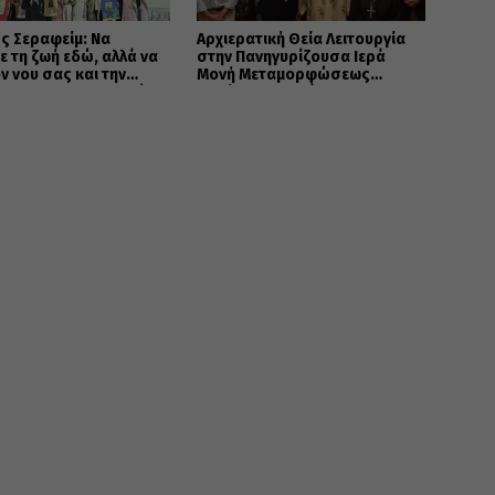
ς Σεραφείμ: Να
Αρχιερατική Θεία Λειτουργία
ε τη ζωή εδώ, αλλά να
στην Πανηγυρίζουσα Ιερά
ον νου σας και την
Μονή Μεταμορφώσεως
 σας στους ουρανούς
Σωτήρος Χορτιάτη
)