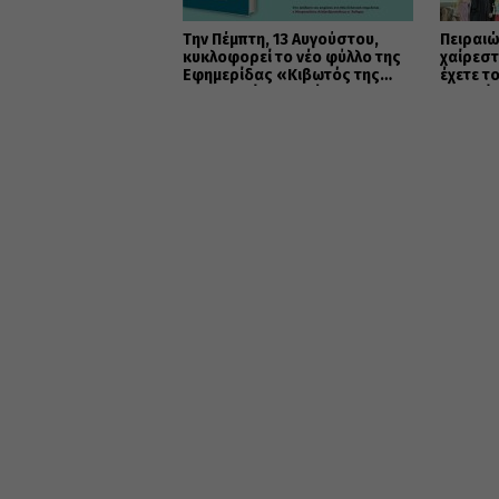
Την Πέμπτη, 13 Αυγούστου,
Πειραιώ
κυκλοφορεί το νέο φύλλο της
χαίρεστ
Εφημερίδας «Κιβωτός της
έχετε τ
Ορθοδοξίας» – Νέες
καρδιά
Προσφορές
(ΦΩΤΟ