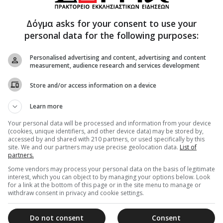
Δόγμα asks for your consent to use your
personal data for the following purposes:
εβ. κ. Κύριλλο για την υποδοχή και στη συνέχεια
Personalised advertising and content, advertising and content
του τοπικού προγράμματος Leader 2023-2027. Η
measurement, audience research and services development
 και εξετάσθηκαν οι δυνατότητες εντάξεως
εραπύτνης και Σητείας και των Ιερών Μονών της
Store and/or access information on a device
οποί του Leader είναι η ενδυνάμωση της τοπικής
Learn more
κού πληθυσμού, η ενδυνάμωση του κοινωνικού
ωής του τοπικού πληθυσμού, η διατήρηση και
Your personal data will be processed and information from your device
(cookies, unique identifiers, and other device data) may be stored by,
ν, η προστασία και ανάδειξη του φυσικού
accessed by and shared with 210 partners, or used specifically by this
νεργασία.
site. We and our partners may use precise geolocation data.
List of
partners.
ρασε τις ευχαριστίες του προς τον κ. Αντωνακάκη
Some vendors may process your personal data on the basis of legitimate
λη είναι έτοιμη να καταθέσει συγκεκριμένες
interest, which you can object to by managing your options below. Look
for a link at the bottom of this page or in the site menu to manage or
 και στη Σητεία και ευχήθηκε σύντομα να
withdraw consent in privacy and cookie settings.
καταρτισθεί το τελικό τοπικό πρόγραμμα Leader,
ι τα μέγιστα στην ανάπτυξη του τόπου μας.
Do not consent
Consent