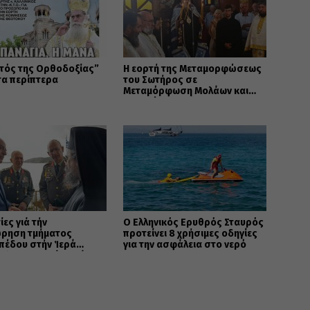
τός της Ορθοδοξίας”
Η εορτή της Μεταμορφώσεως
τα περίπτερα
του Σωτήρος σε
Μεταμόρφωση Μολάων και
Ανθοχώρι
ίες γιά τήν
Ο Ελληνικός Ερυθρός Σταυρός
ρηση τμήματος
προτείνει 8 χρήσιμες οδηγίες
πέδου στήν Ἱερά
για την ασφάλεια στο νερό
ολη Καστορίας γιά
ελῆ σκοπό