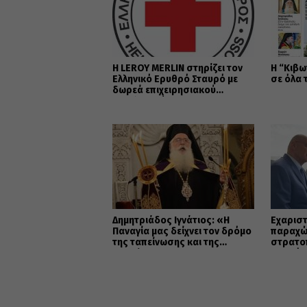
Η LEROY MERLIN στηρίζει τον
Η “Κιβω
Ελληνικό Ερυθρό Σταυρό με
σε όλα 
δωρεά επιχειρησιακού
εξοπλισμού για την
αντιμετώπιση των
καταστροφικών πυρκαγιών
Δημητριάδος Ιγνάτιος: «Η
Εὐχαριστ
Παναγία μας δείχνει τον δρόμο
παραχώ
της ταπείνωσης και της
στρατο
σιωπής»
Μητρόπ
κοινωφ