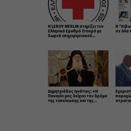
Η LEROY MERLIN στηρίζει τον
Η “Κιβω
Ελληνικό Ερυθρό Σταυρό με
σε όλα 
δωρεά επιχειρησιακού
εξοπλισμού για την
αντιμετώπιση των
καταστροφικών πυρκαγιών
Δημητριάδος Ιγνάτιος: «Η
Εὐχαριστ
Παναγία μας δείχνει τον δρόμο
παραχώ
της ταπείνωσης και της
στρατο
σιωπής»
Μητρόπ
κοινωφ