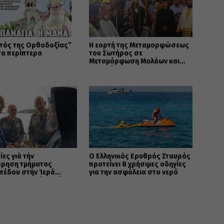
τός της Ορθοδοξίας”
Η εορτή της Μεταμορφώσεως
τα περίπτερα
του Σωτήρος σε
Μεταμόρφωση Μολάων και
Ανθοχώρι
ίες γιά τήν
Ο Ελληνικός Ερυθρός Σταυρός
ρηση τμήματος
προτείνει 8 χρήσιμες οδηγίες
πέδου στήν Ἱερά
για την ασφάλεια στο νερό
ολη Καστορίας γιά
ελῆ σκοπό