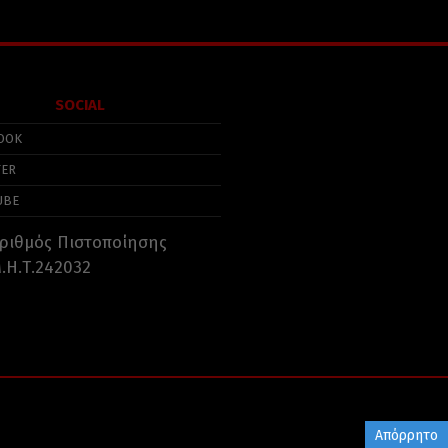
SOCIAL
OOK
TER
UBE
ριθμός Πιστοποίησης
.Η.Τ.242032
Απόρρητο