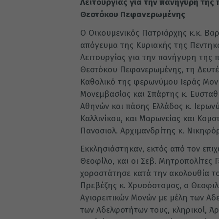
Λειτουργίας για την πανήγυρη της
Θεοτόκου Πεφανερωμένης
Ο Οικουμενικός Πατριάρχης κ.κ. Βαρ
απόγευμα της Κυριακής της Πεντηκ
Λειτουργίας για την πανήγυρη της 
Θεοτόκου Πεφανερωμένης, τη Δευτέρ
Καθολικό της φερωνύμου Ιεράς Μον
Μονεμβασίας και Σπάρτης κ. Ευσταθ
Αθηνών και πάσης Ελλάδος κ. Ιερων
Καλλινίκου, και Μαρωνείας και Κομοτ
Πανοσιολ. Αρχιμανδρίτης κ. Νικηφό
Εκκλησιάστηκαν, εκτός από τον επιχ
Θεοφίλο, και οι Σεβ. Μητροπολίτες 
χοροστάτησε κατά την ακολουθία το
Πρεβέζης κ. Χρυσόστομος, ο Θεοφιλ
Αγιορειτικών Μονών με μέλη των Αδ
των Αδελφοτήτων τους, κληρικοί, Άρ