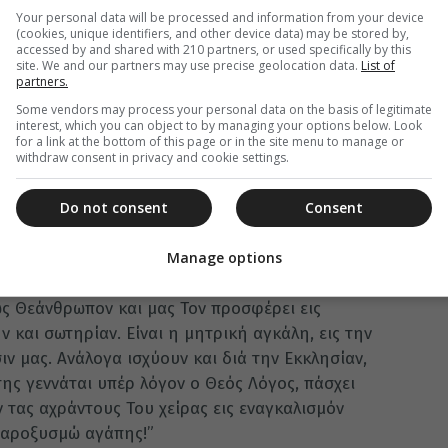
ρθοδοξίαν η Εκκλησία είναι εικών της Θεοτόκου
Your personal data will be processed and information from your device
ησίας! Παναγία Παρθένος και Εκκλησία είναι
(cookies, unique identifiers, and other device data) may be stored by,
accessed by and shared with 210 partners, or used specifically by this
ωρούμεναι και κατά τρόπον μυστηριώδη σχεδόν
site. We and our partners may use precise geolocation data.
List of
partners.
ομεν την Πεντηκοστήν, ήτοι το ξεκίνημα της
αγίας Θεοτόκου, της Φανερωμένης, είναι
Some vendors may process your personal data on the basis of legitimate
interest, which you can object to by managing your options below. Look
! Ο Άγιος Κύριλλος Αλεξανδρείας λέγει ότι αυτή,
for a link at the bottom of this page or in the site menu to manage or
 Εκκλησία! Και όπως ακολουθών συμπληρώνει
withdraw consent in privacy and cookie settings.
κκλησία δεν μπορεί να διανοηθή τον εαυτόν της,
Do not consent
Consent
αγίαν Μητέρα του Σωτήρος Χριστού. Η Υπεραγία
κκλησία είναι η Υπεραγία Θεοτόκος». Η Παναγία
, η «Σκηνή του Θεού και Λόγου». Η «Κιβωτός η
Manage options
έρα των Ουρανών, η οποία εχώρησεν εν γαστρί
ως Θεάνθρωπον και μας Τον προσφέρει εις
ν και σωτηρίαν. Είναι η μητρική αγκάλη, εις την
σιν μας. Ανάλογα ισχύουν και διά την Εκκλησίαν,
της γεννάται υπέρ λόγον ο Θεός Λόγος, πάσχει
 τας αχράντους Του χείρας εις εναγκαλισμόν
 παροξυσμώ αγάπης!”