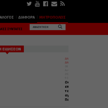
ΙΑΛΟΓΟΣ
ΔΙΑΦΟΡΑ
ΜΗΤΡΟΠΟΛΕΙΣ
ΚΕΣ ΣΥΝΤΑΓΕΣ
Η ΕΙΔΗΣΕΩΝ
ΔΙΑΛΟΓΟΣ
ΔΙΑΦΟΡΑ
08
Αυγούστου
2026
9:32
Ως
επόμενοι
τοις
αγίοις
Πατράσι