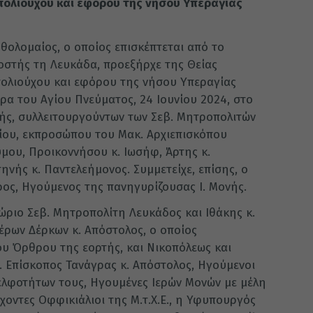
 πολιούχου και εφόρου της νήσου Υπεραγίας
θολομαίος, ο οποίος επισκέπτεται από το
οστής τη Λευκάδα, προεξήρχε της Θείας
πολιούχου και εφόρου της νήσου Υπεραγίας
α του Αγίου Πνεύματος, 24 Ιουνίου 2024, στο
ής, συλλειτουργούντων των Σεβ. Μητροπολιτών
ίου, εκπροσώπου του Μακ. Αρχιεπισκόπου
ύμου, Προικοννήσου κ. Ιωσήφ, Άρτης κ.
ηνής κ. Παντελεήμονος. Συμμετείχε, επίσης, ο
ρος, Ηγούμενος της πανηγυρίζουσας Ι. Μονής.
ώριο Σεβ. Μητροπολίτη Λευκάδος και Ιθάκης κ.
Γέρων Δέρκων κ. Απόστολος, ο οποίος
υ Όρθρου της εορτής, και Νικοπόλεως και
. Επίσκοπος Τανάγρας κ. Απόστολος, Ηγούμενοι
ελφοτήτων τους, Ηγουμένες Ιερών Μονών με μέλη
χοντες Οφφικιάλιοι της Μ.τ.Χ.Ε., η Υφυπουργός