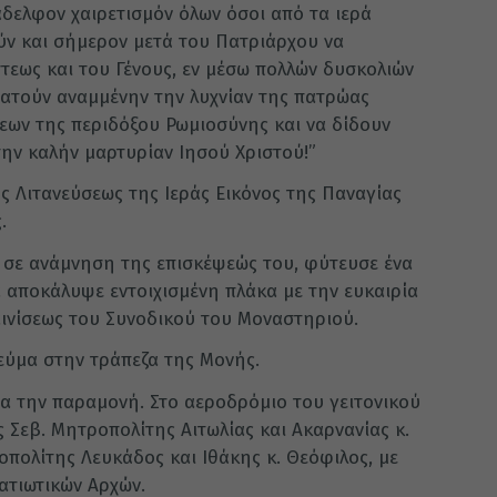
λάδελφον χαιρετισμόν όλων όσοι από τα ιερά
ν και σήμερον μετά του Πατριάρχου να
εως και του Γένους, εν μέσω πολλών δυσκολιών
ρατούν αναμμένην την λυχνίαν της πατρώας
εων της περιδόξου Ρωμιοσύνης και να δίδουν
την καλήν μαρτυρίαν Ιησού Χριστού!”
ς Λιτανεύσεως της Ιεράς Εικόνος της Παναγίας
.
 σε ανάμνηση της επισκέψεώς του, φύτευσε ένα
α αποκάλυψε εντοιχισμένη πλάκα με την ευκαιρία
ινίσεως του Συνοδικού του Μοναστηριού.
εύμα στην τράπεζα της Μονής.
α την παραμονή. Στο αεροδρόμιο του γειτονικού
 Σεβ. Μητροπολίτης Αιτωλίας και Ακαρνανίας κ.
πολίτης Λευκάδος και Ιθάκης κ. Θεόφιλος, με
ατιωτικών Αρχών.