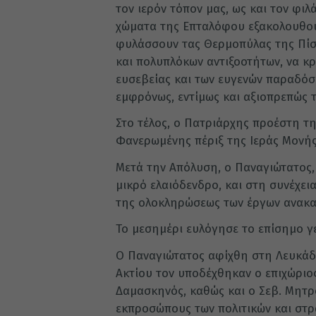
τον ιερόν τόπον μας, ως και τον φι
χώματα της Επταλόφου εξακολουθού
φυλάσσουν τας Θερμοπύλας της Πίστ
και πολυπλόκων αντιξοοτήτων, να κ
ευσεβείας και των ευγενών παραδόσ
εμφρόνως, εντίμως και αξιοπρεπώς 
Στο τέλος, ο Πατριάρχης προέστη τη
Φανερωμένης πέριξ της Ιεράς Μονής
Μετά την Απόλυση, ο Παναγιώτατος,
μικρό ελαιόδενδρο, και στη συνέχει
της ολοκληρώσεως των έργων ανακα
Το μεσημέρι ευλόγησε το επίσημο γ
Ο Παναγιώτατος αφίχθη στη Λευκάδ
Ακτίου τον υποδέχθηκαν ο επιχώριος
Δαμασκηνός, καθώς και ο Σεβ. Μητρο
εκπροσώπους των πολιτικών και στρ