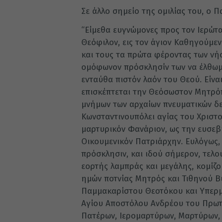
Σε άλλο σημείο της ομιλίας του, ο Π
“Είμεθα ευγνώμονες προς τον Ιερώτ
Θεόφιλον, εις τον άγιον Καθηγούμεν
και τους τα πρώτα φέροντας των νήσ
ομόφωνον πρόσκλησίν των να έλθωμε
ενταύθα πιστόν λαόν του Θεού. Είν
επισκέπτεται την Θεόσωστον Μητρόπο
μνήμων των αρχαίων πνευματικών δε
Κωνσταντινουπόλει αγίας του Χριστο
μαρτυρικόν Φανάριον, ως την ευσεβ
Οικουμενικόν Πατριάρχην. Ευλόγως, 
πρόσκλησιν, και ιδού σήμερον, τελο
εορτής λαμπράς και μεγάλης, κομίζο
ημών ποτνίας Μητρός και Τιθηνού Βυ
Παμμακαρίστου Θεοτόκου και Υπερμ
Αγίου Αποστόλου Ανδρέου του Πρωτ
Πατέρων, Ιερομαρτύρων, Μαρτύρων,