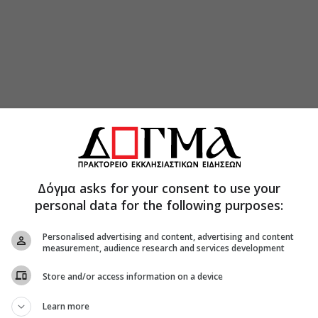
Δόγμα asks for your consent to use your
personal data for the following purposes:
Personalised advertising and content, advertising and content
ρμούς λόγους ο Σεβ. Μητροπολίτης Λευκάδος
measurement, audience research and services development
σε ο Πατριάρχης, ο οποίος μεταξύ άλλων τόνισε
Store and/or access information on a device
 φανέρωσιν της Εκκλησίας υπό την πλήρη αυτής
Learn more