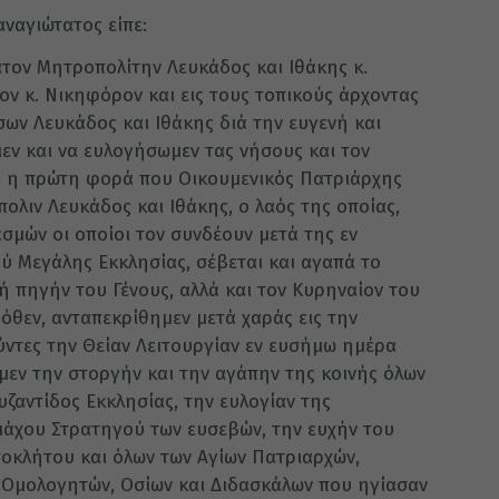
αναγιώτατος είπε:
ατον Μητροπολίτην Λευκάδος και Ιθάκης κ.
ον κ. Νικηφόρον και εις τους τοπικούς άρχοντας
ων Λευκάδος και Ιθάκης διά την ευγενή και
ν και να ευλογήσωμεν τας νήσους και τον
αι η πρώτη φορά που Οικουμενικός Πατριάρχης
λιν Λευκάδος και Ιθάκης, ο λαός της οποίας,
σμών οι οποίοι τον συνδέουν μετά της εν
ύ Μεγάλης Εκκλησίας, σέβεται και αγαπά το
ή πηγήν του Γένους, αλλά και τον Κυρηναίον του
όθεν, ανταπεκρίθημεν μετά χαράς εις την
ύντες την Θείαν Λειτουργίαν εν ευσήμω ημέρα
μεν την στοργήν και την αγάπην της κοινής όλων
ζαντίδος Εκκλησίας, την ευλογίαν της
άχου Στρατηγού των ευσεβών, την ευχήν του
οκλήτου και όλων των Αγίων Πατριαρχών,
 Ομολογητών, Οσίων και Διδασκάλων που ηγίασαν