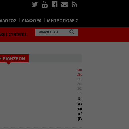
ΙΑΛΟΓΟΣ
ΔΙΑΦΟΡΑ
ΜΗΤΡΟΠΟΛΕΙΣ
ΚΕΣ ΣΥΝΤΑΓΕΣ
Η ΕΙΔΗΣΕΩΝ
VIDEOS
ΔΙΑΦΟΡΑ
08
Αυγούστου
2026
15:28
Κι
αν
έπεσες,
σήκω
(Βίντεο)