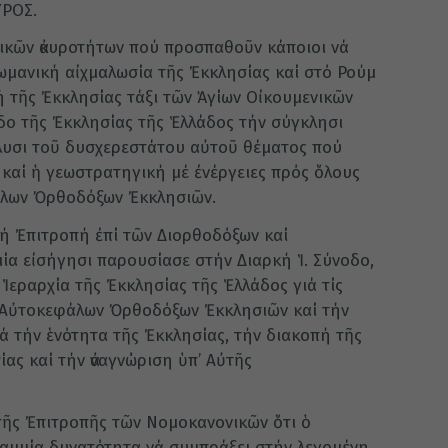
ΥΡΟΣ.
ικῶν ἀκυροτήτων πού προσπαθοῦν κάποιοι νά
μανική αἰχμαλωσία τῆς Ἐκκλησίας καί στό Ρούμ
ή τῆς Ἐκκλησίας τάξι τῶν Ἁγίων Οἰκουμενικῶν
οδο τῆς Ἐκκλησίας τῆς Ἑλλάδος τήν σύγκλησι
λυσι τοῦ δυσχερεστάτου αὐτοῦ θέματος πού
 καί ἡ γεωστρατηγική μέ ἐνέργειες πρός ὅλους
λων Ὀρθοδόξων Ἐκκλησιῶν.
ή Ἐπιτροπή ἐπί τῶν Διορθοδόξων καί
μία εἰσήγησι παρουσίασε στήν Διαρκή Ἱ. Σύνοδο,
Ἱεραρχία τῆς Ἐκκλησίας τῆς Ἑλλάδος γιά τίς
ν Αὐτοκεφάλων Ὀρθοδόξων Ἐκκλησιῶν καί τήν
ά τήν ἑνότητα τῆς Ἐκκλησίας, τήν διακοπή τῆς
ίας καί τήν ἀναγνώριση ὑπ’ Αὐτῆς
τῆς Ἐπιτροπῆς τῶν Νομοκανονικῶν ὅτι ὁ
αμμία δυνατότητα νά συμπράξει στήν λεγομένη