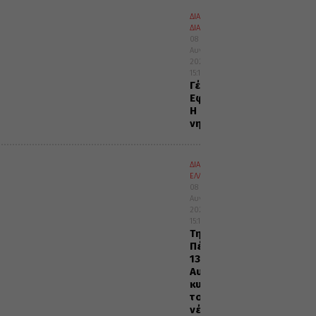
ΔΙΑΛΟΓΟΣ
ΔΙΑΦΟΡΑ
08
Αυγούστου
2026
15:15
Γέρων
Εφραίμ:
Η
νηστεία
ΔΙΑΦΟΡΑ
ΕΛΛΑΔΑ
08
Αυγούστου
2026
15:11
Την
Πέμπτη,
13
Αυγούστου,
κυκλοφορεί
το
νέο