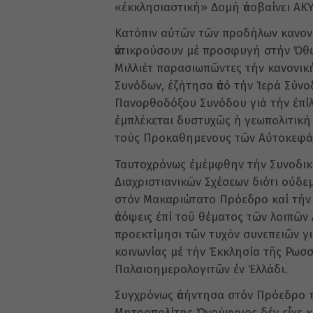
«ἐκκλησιαστική» Δομή ἀποβαίνει ΑΚ
Κατόπιν αὐτῶν τῶν προδήλων κανον
ἀντικρούσουν μέ προσφυγή στήν Ὀθω
Μιλλιέτ παρασιωπῶντες τήν κανονικ
Συνόδων, ἐζήτησα ἀπό τήν Ἱερά Σύν
Πανορθοδόξου Συνόδου γιά τήν ἐπί
ἐμπλέκεται δυστυχῶς ἡ γεωπολιτική
τούς Προκαθημενους τῶν Αὐτοκεφά
Ταυτοχρόνως ἐμέμφθην τήν Συνοδικ
Διαχριστιανικῶν Σχέσεων διότι οὐδε
στόν Μακαριώτατο Πρόεδρο καί τήν 
ἀπόψεις ἐπί τοῦ θέματος τῶν λοιπῶ
προεκτίμησι τῶν τυχόν συνεπειῶν γι
κοινωνίας μέ τήν Ἐκκλησία τῆς Ρωσσ
Παλαιοημερολογιτῶν ἐν Ἑλλάδι.
Συγχρόνως ἀπήντησα στόν Πρόεδρο 
Μητροπολίτης Ὀνούφριος δέν εἶχε κ