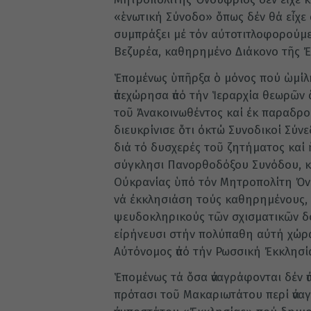
«ἑνωτική Σύνοδο» ὅπως δέν θά εἶχε
συμπράξει μέ τόν αὐτοτιτλοφορούμ
Βεζυρέα, καθηρημένο Διάκονο τῆς Ἐ
Ἑπομένως ὑπῆρξα ὁ μόνος πού ὡμίλη
ἀπεχώρησα ἀπό τήν Ἱεραρχία θεωρῶν 
τοῦ Ἀνακοινωθέντος καί ἐκ παραδρο
διευκρίνισε ὅτι ὀκτώ Συνοδικοί Σύν
διά τό δυσχερές τοῦ ζητήματος καί
σύγκλησι Πανορθοδόξου Συνόδου, κα
Οὐκρανίας ὑπό τόν Μητροπολίτη Ὀνο
νά ἐκκλησιάση τούς καθηρημένους, ἀ
ψευδοκληρικούς τῶν σχισματικῶν δο
εἰρήνευσι στήν πολύπαθη αὐτή χώρα, 
Αὐτόνομος ἀπό τήν Ρωσσική Ἐκκλησί
Ἑπομένως τά ὅσα ἀναγράφονται δέν ἀπ
πρότασι τοῦ Μακαριωτάτου περί ἀναγ