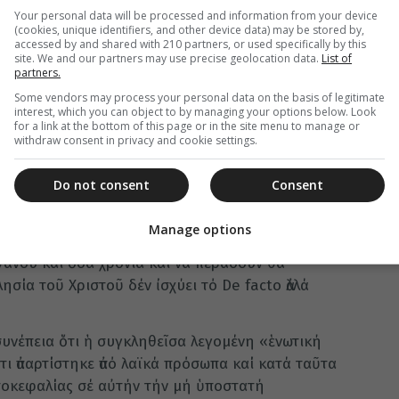
Your personal data will be processed and information from your device
τος Οἰκουμενικός Πατριάρχης ἔχει τό προνόμιο
(cookies, unique identifiers, and other device data) may be stored by,
χιερέων ὅλων τῶν ἄλλων Ἐκκλησιαστικῶν
accessed by and shared with 210 partners, or used specifically by this
site. We and our partners may use precise geolocation data.
List of
χύει διότι οἱ συγκεκριμένοι κανόνες καθιερώνουν
partners.
ο τῆς Διοικήσεως (σημερινό Προκαθήμενο κάθε
Some vendors may process your personal data on the basis of legitimate
στόν Οἰκουμενικό Πατριάρχη ἡ Ἁγία ΣΤ΄
interest, which you can object to by managing your options below. Look
for a link at the bottom of this page or in the site menu to manage or
ρισμένως καί ὀνομαστικῶς τούς κανόνες τῆς ἐν
withdraw consent in privacy and cookie settings.
ντα αὐτό τό θέμα. Συνεπῶς διευκρίνησα στήν
ιδικία καί ἁρμοδιότητα ἡ Ἁγία καί Ἱερά Σύνοδος
Do not consent
Consent
λήφθη τελεσιδίκων καί ὁριστικῶν ἀποφάσεων
 τῆς τελείας Πατριαρχικῆς Συνόδου τῆς Ρωσσικῆς
Manage options
ί ἑπομένως οἱ σχετικές ἀποφάσεις εἶναι ΑΚΥΡΕΣ
γάνου καί ὅσα χρόνια καί νά περάσουν θά
σία τοῦ Χριστοῦ δέν ἰσχύει τό De facto ἀλλά
συνέπεια ὅτι ἡ συγκληθεῖσα λεγομένη «ἑνωτική
τι ἀπαρτίστηκε ἀπό λαϊκά πρόσωπα καί κατά ταῦτα
τοκεφαλίας σέ αὐτήν τήν μή ὑποστατή