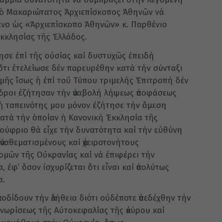
 ὁ Μακαριώτατος Ἀρχιεπίσκοπος Ἀθηνῶν νά
ενο ὡς «Ἀρχιεπίσκοπο Ἀθηνῶν» κ. Παρθένιο
κκλησίας τῆς Ἑλλάδος.
σε ἐπί τῆς οὐσίας καί δυστυχῶς ἐπειδή
ὅτι ἐτελείωσε δέν παρευρέθην κατά τήν σύνταξι
μῆς ἴσως ἡ ἐπί τοῦ Τύπου τριμελής Ἐπιτροπή δέν
εδροι ἐζήτησαν τήν ἀναβολή λήψεως ἀποφάσεως
 ἡ ταπεινότης μου μόνον ἐζήτησε τήν ἄμεση
τά τήν ὁποίαν ἡ Κανονική Ἐκκλησία τῆς
ύφριο θά εἶχε τήν δυνατότητα καί τήν εὐθύνη
ναθεματισμένους καί ἀχειροτονήτους
μῶν τῆς Οὐκρανίας καί νά ἐπιφέρει τήν
ἐφ’ ὅσον ἰσχυρίζεται ὅτι εἶναι καί ἀπολύτως
α.
οδίδουν τήν ἀλήθεια διότι οὐδέποτε ἀπεδέχθην τήν
νωρίσεως τῆς Αὐτοκεφαλίας τῆς ἀκύρου καί