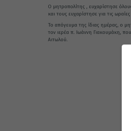
Ο μητροπολίτης , ευχαρίστησε όλου
και τους ευχαρίστησε για τις ωραίες
Το απόγευμα της ίδιας ημέρας, ο μ
τον ιερέα π. Ιωάννη Γιακουμάκη, πο
Αιτωλού.