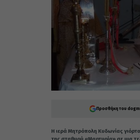
Προσθήκη του dogma
Η ιερά Μητρόπολη Κυδωνίας γιόρτα
της σταθμού «Μαρτυρία» σε μια τ