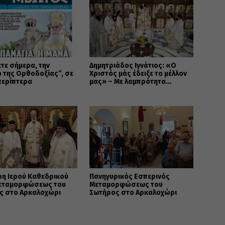
τε σήμερα, την
Δημητριάδος Ιγνάτιος: «Ο
 της Ορθοδοξίας”, σε
Χριστός μάς έδειξε το μέλλον
περίπτερα
μας» – Με λαμπρότητα
εορτάστηκε στον Βόλο η
Μεταμόρφωση
ρη Ιερού Καθεδρικού
Πανηγυρικός Εσπερινός
εταμορφώσεως του
Μεταμορφώσεως του
ς στο Αρκαλοχώρι
Σωτήρος στο Αρκαλοχώρι