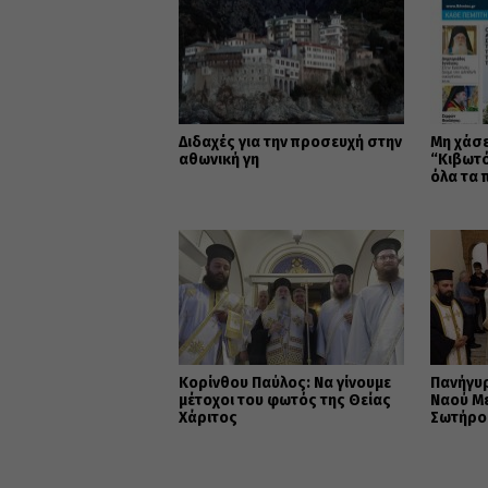
Διδαχές για την προσευχή στην
Μη χάσε
αθωνική γη
“Κιβωτό
όλα τα 
Κορίνθου Παύλος: Να γίνουμε
Πανήγυ
μέτοχοι του φωτός της Θείας
Ναού Μ
Χάριτος
Σωτήρο