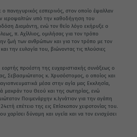
 ο πανηγυρικός εσπερινός, στον οποίο έψαλλαν
ών ιεροψαλτών υπό την καθοδήγηση του
δόση Διαμάντη, ενώ τον θείο λόγο εκήρυξε ο
ως, π. Αχίλλιος, ομιλήσας για τον τρόπο
ν ζωή των ανθρώπων και για τον τρόπο με τον
αι την ευλογία του, βιώνοντας τις πλούσιες
 εορτής προέστη της ευχαριστιακής συνάξεως ο
ας, Σεβασμιώτατος κ. Χρυσόστομος, ο οποίος και
αγιοπνευματικά μέσα στην αγία μας Εκκλησία,
ά μακράν του Θεού και της σωτηρίας, ενώ
ιώτατον Ποιμενάρχην κ.Ιγνάτιον για την αγάπη
 24ετή επέτειο της εις Επίσκοπον χειροτονίας του.
ου χαρίσει δύναμη και υγεία και να τον ενισχύσει