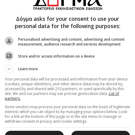
Δόγμα asks for your consent to use your
personal data for the following purposes:
Personalised advertising and content, advertising and content
measurement, audience research and services development
ύπολης, έλαβαν μέρος πολλοί ιερείς, έψαλλαν
Store and/or access information on a device
ησαν οι άρχοντες της πόλεως, ενώ οι τοπικοί
Learn more
ε τον όμιλο ΔΕΗ Λάρισας, προσέφεραν τα δώρα της
ωριστή και μεγάλη αυτή εορτή, της καθόδου του
Your personal data will be processed and information from your device
(cookies, unique identifiers, and other device data) may be stored by,
 η προσέλευση πολλών νέων ανθρώπων, που με
accessed by and shared with 210 partners, or used specifically by this
 πανηγυρίζοντα Ιερό Ναό, προκειμένου να
site. We and our partners may use precise geolocation data.
List of
partners.
της Αγίας Τριάδος και να επικαλεσθούν την χάρη
Some vendors may process your personal data on the basis of legitimate
Αγίου Πνεύματος.
interest, which you can object to by managing your options below. Look
for a link at the bottom of this page or in the site menu to manage or
withdraw consent in privacy and cookie settings.