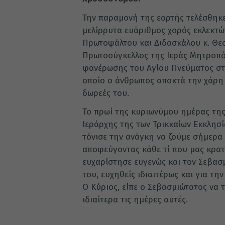
Την παραμονή της εορτής τελέσθηκε
μελίρρυτα ευάριθμος χορός εκλεκτ
Πρωτοψάλτου και Διδασκάλου κ. Θεο
Πρωτοσύγκελλος της Ιεράς Μητροπόλε
φανέρωσης του Αγίου Πνεύματος στη
οποίο ο άνθρωπος αποκτά την χάρη κ
δωρεές του.
Το πρωί της κυριωνύμου ημέρας της
Ιεράρχης της των Τρικκαίων Εκκλησί
τόνισε την ανάγκη να ζούμε σήμερα 
αποφεύγοντας κάθε τί που μας κρατ
ευχαρίστησε ευγενώς και τον Σεβασμ
του, ευχηθείς ιδιαιτέρως και για την
Ο Κύριος, είπε ο Σεβασμιώτατος να τ
ιδιαίτερα τις ημέρες αυτές.