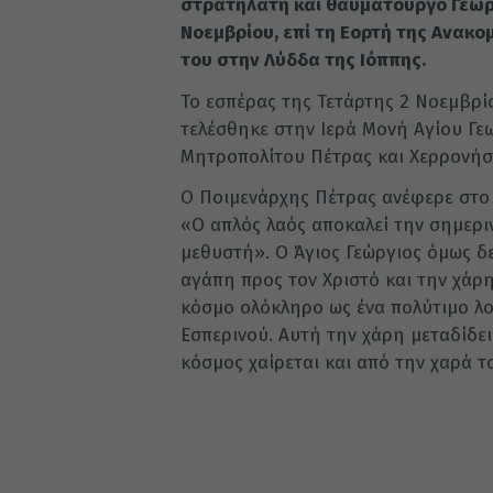
στρατηλάτη και θαυματουργό Γεώργ
Νοεμβρίου, επί τη Εορτή της Ανακ
του στην Λύδδα της Ιόππης.
Το εσπέρας της Τετάρτης 2 Νοεμβρί
τελέσθηκε στην Ιερά Μονή Αγίου Γε
Μητροπολίτου Πέτρας και Χερρονήσο
Ο Ποιμενάρχης Πέτρας ανέφερε στο 
«Ο απλός λαός αποκαλεί την σημερι
μεθυστή». Ο Άγιος Γεώργιος όμως δ
αγάπη προς τον Χριστό και την χάρ
κόσμο ολόκληρο ως ένα πολύτιμο λο
Εσπερινού. Αυτή την χάρη μεταδίδει 
κόσμος χαίρεται και από την χαρά το