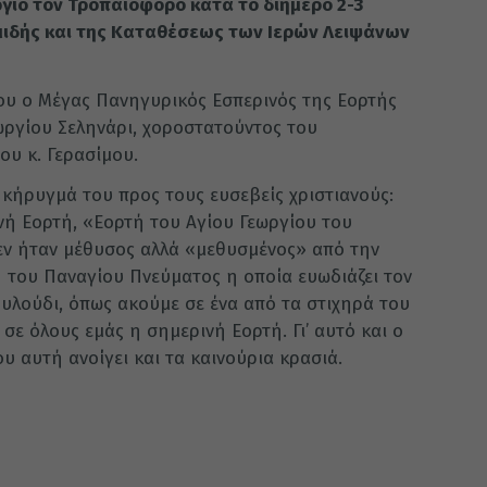
ιο τον Τροπαιοφόρο κατά το διήμερο 2-3
ομιδής και της Καταθέσεως των Ιερών Λειψάνων
ου ο Μέγας Πανηγυρικός Εσπερινός της Εορτής
ωργίου Σεληνάρι, χοροστατούντος του
υ κ. Γερασίμου.
κήρυγμά του προς τους ευσεβείς χριστιανούς:
νή Εορτή, «Εορτή του Αγίου Γεωργίου του
εν ήταν μέθυσος αλλά «μεθυσμένος» από την
η του Παναγίου Πνεύματος η οποία ευωδιάζει τον
υλούδι, όπως ακούμε σε ένα από τα στιχηρά του
σε όλους εμάς η σημερινή Εορτή. Γι’ αυτό και ο
υ αυτή ανοίγει και τα καινούρια κρασιά.