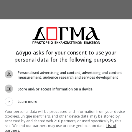
 και τα δικά μας ρουθούνια ώστε να
εύματος και να ζούμε πάντοτε με αυτή την
Δόγμα asks for your consent to use your
personal data for the following purposes:
κώμια του Αγίου Γεωργίου, έμπροσθεν της
μαχίου του Ιερού του Λειψάνου που ετίθεντο
Personalised advertising and content, advertising and content
 των πιστών.
measurement, audience research and services development
έμπτη 3 Νοεμβρίου, οι Ακολουθίες του Όρθρου
Store and/or access information on a device
γίας τελέσθηκαν στον Ιερό Ναό Αγίου Γεωργίου
ντος του Μητροπολίτου κ. Γερασίμου.
Learn more
Your personal data will be processed and information from your device
α λαό, ο Σεβασμιώτατος ανέφερε: «Ήρθαμε
(cookies, unique identifiers, and other device data) may be stored by,
υ Αγίου Γεωργίου και αξιωθήκαμε για άλλη μια
accessed by and shared with 210 partners, or used specifically by this
site. We and our partners may use precise geolocation data.
List of
ρίσουμε την Ανακομιδή των Ιερών Λειψάνων του
partners.