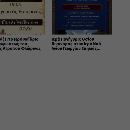
ίζει το Ιερό Ναΐδριο
Ιερά Πανήγυρις Οσίου
ρφώσεως του
Νικάνορος στον Ιερό Ναό
ς Ατραπού Φλώρινας
Αγίου Γεωργίου Σπηλιάς
Εορδαίας