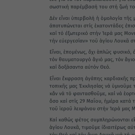
σωστική παρέμβασή του στή ζωή του
Δέν εἶναι ὑπερβολή ἡ ὁμολογία τῆς μ
ἀποτυπώ­νε­ται στίς ἑκατοντάδες ἐπ
καί τό ἐξωτερικό στήν Ἱερά μας Μον
τήν εὐεργεσίαν» τοῦ ἁγίου Λουκᾶ σ
Εἶναι, ἑπομένως, ὄχι ἁπλῶς φυσι­κό, 
τόν θαυμα­τουργό ἅγιό μας, τόν ἅγι
καί δοξάσαντα αὐτόν Θεό.
Εἶναι ἔκφραση ἀγάπης καρδιακῆς πρ
τοπικῆς μας Ἐκ­κλησίας νά ὑμνοῦμε 
κἄν νά τό φαντασθοῦμε, καί νά ἑορτ
ὅσο καί στίς 29 Μαΐου, ἡμέρα κατά τ
τοῦ ἱεροῦ λειψάνου στήν Ἱερά μας 
Καί καθώς φέτος συμπληρώνο­νται εἴ
ἁγίου Λουκᾶ, τιμοῦμε ἰδιαιτέρως αὐ
τόν Θεό καί τόν ἅγιο Λουκᾶ γιά τή 