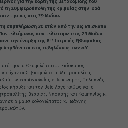
ερινός για την εορτή της μετακομιδής του
πό τη Συμφερούπολη της Κριμαίας στην Ιερά
αι ετησίως στις 29 Μαΐου.
 τη συμπλήρωση 30 ετών από την εις Επίσκοπο
 Παντελεήμονος που τελέστηκε στις 29 Μαΐου
ης
μανε την έναρξη της 6
Ιατρικής Εβδομάδας
ριλαμβάνεται στις εκδηλώσεις των «Λ΄
ροστάτησε ο Θεοφιλέστατος Επίσκοπος
μετείχαν οι Σεβασμιώτατοι Μητροπολίτες
αβρύτων και Αιγιαλείας κ. Ιερώνυμος, Πολυανής
οίος κήρυξε και τον θείο λόγο καθώς και ο
τροπολίτης Βεροίας, Ναούσης και Καμπανίας κ.
κόνησε ο μουσικολογιώτατος κ. Ιωάννης
Ιεροψαλτών.