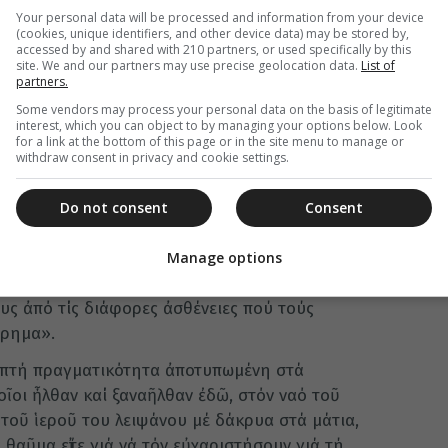
Your personal data will be processed and information from your device
κ. Παντελεήμων εξέφρασε τις θερμές του
(cookies, unique identifiers, and other device data) may be stored by,
ρείς που λαμπρύνουν με την παρουσία τους την
accessed by and shared with 210 partners, or used specifically by this
site. We and our partners may use precise geolocation data.
List of
 άλλων: Εἴκοσι χρόνια συμπληρώνονται φέτος
partners.
ήματος τοῦ ἱεροῦ καί χαρι­τοβρύτου λειψάνου
Some vendors may process your personal data on the basis of legitimate
ῦ τότε ἁγίου τῆς Ἐκκλησίας μας, τοῦ ἁγίου
interest, which you can object to by managing your options below. Look
for a link at the bottom of this page or in the site menu to manage or
εως, τοῦ ἰατροῦ καί θαυματουργοῦ, στήν Ἱερά
withdraw consent in privacy and cookie settings.
 τῆς Παναγίας Δοβρᾶ ἀπό τή Συμφερούπολη τῆς
Do not consent
Consent
τή μεγάλη εὐλογία νά ἔχουμε κοντά μας, δίπλα
μεγάλου καί θαυ­μα­τουργοῦ αὐτοῦ ἁγίου μας,
Manage options
ὐλαβεῖς καί ὄχι μόνο ἀδελφοί μας καί ζητοῦν τή
υς ἀπό τίς διάφορες ἀσθένειες πού τούς
ώρημα».
 ἁπτή πραγματικότητα ἀποτυ­πω­μένη στά
οι ἦλθαν καί ξανα­ῆλθαν ἐδῶ, στόν ναό τοῦ
 τοῦ ἱεροῦ του λειψάνου μέ δά­κρυα στά μάτια,
α θαῦμα εἴτε γιά νά τόν εὐχαριστήσουν γιά τή