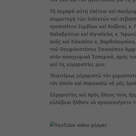
Τή λαμπρά αὐτή ἐπέτειο καί πα­νήγυ
συμμετοχή τῶν ἐκλεκτῶν καί σεβασ
τροπολίτου Σερβίων καί Κοζά­νης κ
Καλαβρύτων καί Αἰγιαλείας κ. Ἱερω
ανῆς καί Κιλκισίου κ. Βαρθο­λομαίου,
τοῦ Θεο­φιλεστάτου Ἐπισκόπου Ἀμφι
στόν πανηγυρικό Ἑσπε­ρινό, πρός τ
καί τίς εὐχαριστίες μου.
Ἰδιαιτέρως εὐχαριστῶ τόν χορο­στατ
τόν ὁποῖο καί παρακαλῶ νά μᾶς ὁμιλή
Εὐχαριστίες καί πρός ὅλους τούς ἄρ
εὐλάβεια ἤλθατε νά προσκυνήσετε τό