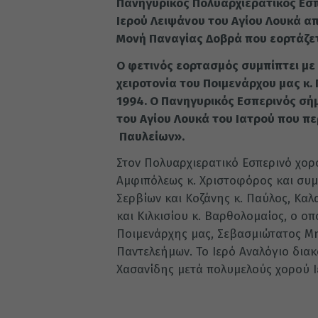
Πανηγυρικός Πολυαρχιερατικός Εσπ
Ιερού Λειψάνου του Αγίου Λουκά α
Μονή Παναγίας Δοβρά που εορτάζετ
Ο φετινός εορτασμός συμπίπτει με
χειροτονία του Ποιμενάρχου μας κ.
1994. Ο Πανηγυρικός Εσπερινός σή
του Αγίου Λουκά του Ιατρού που πε
Παυλείων».
Στον Πολυαρχιερατικό Εσπερινό χο
Αμφιπόλεως κ. Χριστοφόρος και συμ
Σερβίων και Κοζάνης κ. Παύλος, Καλ
και Κιλκισίου κ. Βαρθολομαίος, ο οπ
Ποιμενάρχης μας, Σεβασμιώτατος Μη
Παντελεήμων. Το Ιερό Αναλόγιο δια
Χασανίδης μετά πολυμελούς χορού 