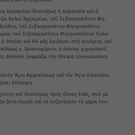
ρη λαμπρύνει ἰδιαιτέρως ἡ πα­ρουσία καί ἡ
τῶν Ἁγίων Ἀρχιερέων, τοῦ Σεβασμιωτάτου Μη­
. Παύλου, τοῦ Σεβασμιωτάτου Μητροπολίτου
νύμου, τοῦ Σεβασμιωτάτου Μητροπολίτου Πο­λυ­
 ὁ ὁποῖος καί θά μᾶς ὁμιλήσει στή συνέχεια, καί
­πόλεως κ. Χριστοφόρου, ὁ ὁποῖος χοροστατεῖ
ούς ὁποίους ἐκφράζω τήν ἄπειρη εὐγνωμοσύνη
οῦντα Ἅγιο Ἀμφιπόλεως καί τόν Ἅγιο Κιλκισίου,
σει ἐπίκαι­ρα.
χοντες καί ἰδιαιτέρως πρός ὅλους ἐσᾶς, πού μέ
ν ἅγιο Λουκᾶ καί νά ἐκζητήσετε τή χάρη του.