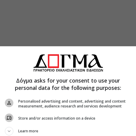
ν ευκαιρία της συμπληρώσεως 20 ετών από την
του Αγίου Λουκά στην Ιερά Μονή της Παναγίας
νηση τα εγκαίνια της Έκθεσης φωτογραφίας και
 έκθεση εκτίθενται σπάνιες φωτογραφίες
Δόγμα asks for your consent to use your
ίου, βυζαντινές εικονογραφίες, ιερά κειμήλια
personal data for the following purposes:
θώς και σύγχρονες φωτογραφίες από την
άνου του Αγίου Λουκά και την ανέγερση του
Personalised advertising and content, advertising and content
ά.
measurement, audience research and services development
ύς άρχοντες και τους ευλαβείς πιστούς ξενάγησε
Store and/or access information on a device
Ιατρικής Εβδομάδας Αρχιμ. Αρσένιος
άς μας Μητροπόλεως.
Learn more