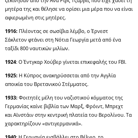
ξεκίνησαν από την Άνα Ριβς Τζάρβις που είχε χάσει τη
μητέρα της και θέλησε να ορίσει μια μέρα που να είναι
αφιερωμένη στις μητέρες.
1916:
Πλέοντας σε σωσίβια λέμβο, ο Έρνεστ
Σάκλετον φτάνει στη Νότια Γεωργία μετά από ένα
ταξίδι 800 ναυτικών μιλίων.
1924
: Ο Έντγκαρ Χούβερ γίνεται επικεφαλής του FBI.
1925:
Η Κύπρος ανακηρύσσεται από την Αγγλία
αποικία του Βρετανικού Στέμματος.
1933:
Φοιτητές μέλη του ναζιστικού κόμματος της
Γερμανίας καίνε βιβλία των Μαρξ, Φρόιντ, Μπρεχτ
και Αϊνστάιν στην κεντρική πλατεία του Βερολίνου. Τα
χαρακτηρίζουν «αντιγερμανικά».
1940
: Η Γερμανία εισβάλλει στο Βέλγιο, το