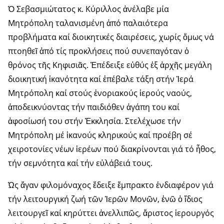
Ὁ Σεβασμιώτατος κ. Κύριλλος ἀνέλαβε μία
Μητρόπολη ταλανισμένη ἀπό παλαιότερα
προβλήματα καί διοικητικές διαιρέσεις, χωρίς ὅμως νά
πτοηθεῖ ἀπό τίς προκλήσεις πού συνεπαγόταν ὁ
θρόνος τῆς Κηφισιᾶς. Ἐπέδειξε εὐθύς ἐξ ἀρχῆς μεγάλη
διοικητική ἱκανότητα καί ἐπέβαλε τάξη στήν Ἱερά
Μητρόπολη καί στούς ἐνοριακούς ἱερούς ναούς,
ἀποδεικνύοντας τήν παιδιόθεν ἀγάπη του καί
ἀφοσίωσή του στήν Ἐκκλησία. Στελέχωσε τήν
Μητρόπολη μέ ἱκανούς κληρικούς καί προέβη σέ
χειροτονίες νέων ἱερέων πού διακρίνονται γιά τό ἦθος,
τήν σεμνότητα καί τήν εὐλάβειά τους.
Ὡς ἄγαν φιλομόναχος ἔδειξε ἔμπρακτο ἐνδιαφέρον γιά
τήν λειτουργική ζωή τῶν Ἱερῶν Μονῶν, ἐνῶ ὁ ἴδιος
λειτουργεῖ καί κηρύττει ἀνελλιπῶς, ἄριστος ἱερουργός