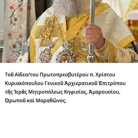
Τοῦ Αἰδεσ/του Πρωτοπρεσβυτέρου π. Χρίστου
Κυριακόπουλου Γενικοῦ Ἀρχιερατικοῦ Ἐπιτρόπου
τῆς Ἱερᾶς Μητροπόλεως Κηφισίας, Ἀμαρουσίου,
Ὠρωποῦ καί Μαραθῶνος.