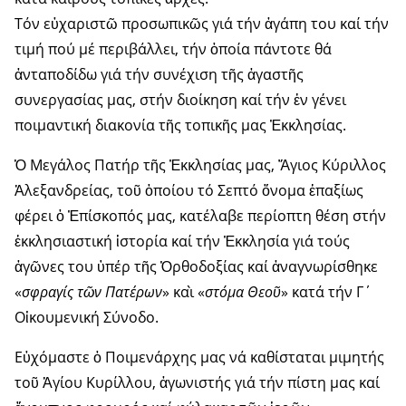
Τόν εὐχαριστῶ προσωπικῶς γιά τήν ἀγάπη του καί τήν
τιμή πού μέ περιβάλλει, τήν ὁποία πάντοτε θά
ἀνταποδίδω γιά τήν συνέχιση τῆς ἀγαστῆς
συνεργασίας μας, στήν διοίκηση καί τήν ἐν γένει
ποιμαντική διακονία τῆς τοπικῆς μας Ἐκκλησίας.
Ὁ Μεγάλος Πατήρ τῆς Ἐκκλησίας μας, Ἅγιος Κύριλλος
Ἀλεξανδρείας, τοῦ ὁποίου τό Σεπτό ὄνομα ἐπαξίως
φέρει ὁ Ἐπίσκοπός μας, κατέλαβε περίοπτη θέση στήν
ἐκκλησιαστική ἱστορία καί τήν Ἐκκλησία γιά τούς
ἀγῶνες του ὑπέρ τῆς Ὀρθοδοξίας καί ἀναγνωρίσθηκε
«
σφραγίς τῶν Πατέρων
» καὶ «
στόμα Θεοῦ
» κατά τήν Γ΄
Οἰκουμενική Σύνοδο.
Εὐχόμαστε ὁ Ποιμενάρχης μας νά καθίσταται μιμητής
τοῦ Ἁγίου Κυρίλλου, ἀγωνιστής γιά τήν πίστη μας καί