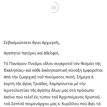
Ad
Σεβασμιώτατοι ἅγιοι ἀρχιερεῖς,
ἀγαπητοί πατέρες καί ἀδελφοί,
Τό Πανάγιον Πνεῦμα «ὅλον συγκροτεῖ τόν θεσμόν τῆς
Ἐκκλησίας» καί κάθε ἐκκλησιαστική σύναξη ἐμφορεῖται
ἀπό τήν ζωαρχική τοῦ πνεύματος πνοή. Σήμερα ἡ
ἑορτή τῆς ἁγίας Τριάδος, λαμπρύνεται μέ τήν
ἱεροτελεστίαν τῆς ἀγάπης ὅλων μας στό πρόσωπο
ἐκεῖνο πού τελεῖ εἰς τύπον τοῦ Ἀρχιποίμενος Χριστοῦ,
τοῦ Σεπτοῦ ποιμενάρχου μας κ. Κυρίλλου πού ἄγει τά