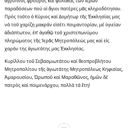
ἄγρυπνος φρουρός καί φύλακας τῶν ἱερῶν
παραδόσεων πού οἱ ἅγιοι πατέρες μᾶς κληροδότησαν.
Πρός τοῦτο ὁ Κύριος καί Δομήτωρ τῆς Ἐκκλησίας μας
νά τοῦ χαρίζῃ μακράν εἰσέτι ποιμαντορίαν, μέ ὑγιείαν
ἀδιάπτωτον, ἐπ’ ἀγαθῷ τοῦ χριστεπωνύμου
πληρώματος τῆς Ἱερᾶς Μητροπόλεώς μας καί εἰς
χαράν της ἁγιωτάτης μας Ἐκκλησίας.
Κυρίλλου τοῦ Σεβασμιωτάτου καί θεοπροβλήτου
Μητροπολίτου τῆς ἁγιωτάτης Μητροπόλεως Κηφισίας,
Ἀμαρουσίου, Ὠρωποῦ καί Μαραθῶνος, ἡμῶν δέ
πατρός καί ποιμενάρχου, πολλά τά ἔτη!