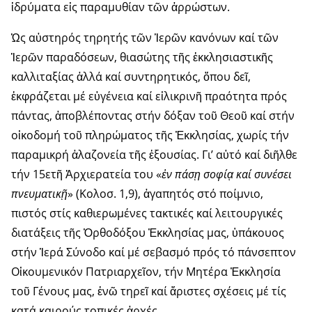
ἱδρύματα εἰς παραμυθίαν τῶν ἀρρώστων.
Ὡς αὐστηρός τηρητής τῶν Ἱερῶν κανόνων καί τῶν
Ἱερῶν παραδόσεων, θιασώτης τῆς ἐκκλησιαστικῆς
καλλιταξίας ἀλλά καί συντηρητικός, ὅπου δεῖ,
ἐκφράζεται μέ εὐγένεια καί εἰλικρινῆ πραότητα πρός
πάντας, ἀποβλέποντας στήν δόξαν τοῦ Θεοῦ καί στήν
οἰκοδομή τοῦ πληρώματος τῆς Ἐκκλησίας, χωρίς τήν
παραμικρή ἀλαζονεία τῆς ἐξουσίας. Γι’ αὐτό καί διῆλθε
τήν 15ετῆ Ἀρχιερατεία του «
ἐν πάσ
ῃ
σοφί
ᾳ
καί συνέσει
πνευματικ
ῇ
» (Κολοσ. 1,9), ἀγαπητός στό ποίμνιο,
πιστός στίς καθιερωμένες τακτικές καί λειτουργικές
διατάξεις τῆς Ὀρθοδόξου Ἐκκλησίας μας, ὑπάκουος
στήν Ἱερά Σύνοδο καί μέ σεβασμό πρός τό πάνσεπτον
Οἰκουμενικόν Πατριαρχεῖον, τήν Μητέρα Ἐκκλησία
τοῦ Γένους μας, ἐνῶ τηρεῖ καί ἄριστες σχέσεις μέ τίς
κατά καιρούς τοπικές ἀρχές.