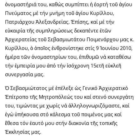
ὀνομαστήριά του, καθώς συμπίπτει ἡ ἑορτή τοῦ ἁγίου
Πνεύματος μέ τήν μνήμη τοῦ ἁγίου Κυρίλλου,
Πατριάρχου Ἀλεξανδρείας. Ἑπίσης, καί μέ τήν
εὐκαιρία τῆς συμπληρώσεως δεκαπέντε ἐτῶν
Ἀρχιερατείας τοῦ Σεβασμιωτάτου Ποιμενάρχου μας κ.
Κυρίλλου, ὁ ὁποῖος ἐνθρονίστηκε στίς 9 Ἰουνίου 2010,
ἡμέρα τῶν ὀνομαστηρίων του, ἐπιθυμῶ νά καταθέσω
τήν ἐμπειρία μου ἀπό τήν ἰσόχρονη 15ετῆ εὐκλεῆ
συνεργασία μας.
Ὁ Σεβασμιώτατος μέ ἐπέλεξε ὡς Γενικό Ἀρχιερατικό
Ἐπίτροπο τῆς Μητροπόλεώς του καί στενό συνεργάτη
του, τιμώντας με χωρίς νά ἀλληλογνωριζόμαστε, καί
ἐγώ ὑπήκουσα στό κάλεσμα τοῦ ποιμένος μας καί
ἔθεσα τόν ἑαυτό μου στήν διακονία τῆς τοπικῆς
Ἐκκλησίας μας.