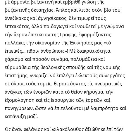
μέ ἁρμονία βυζαντινή καί ἐμβριθῆ γνώση τῆς
βυζαντινῆς ὀκταηχίας. Ἁπλός καί λιτός στόν βίο του,
ἀνεξίκακος καί ἀμνησίκακος, δέν τιμωρεῖ τούς
ἐπταικότας, ἀλλά παιδαγωγεῖ καί νουθετεῖ μέ γνώμονα
τήν ἄκραν ἐπιείκειαν τῆς Γραφῆς, ἐφαρμόζοντας
πολλάκις τήν οἰκονομίαν τῆς Ἐκκλησίας μας «τό
ἐπιεικές… πᾶσιν ἀνθρώποις»! Μέ διακριτικότητα,
χάρισμα καί προσόν συνάμα, πολυμάθεια καί
εὐρυμάθεια τῆς θεολογικῆς σπουδῆς καί τῆς νομικῆς
ἐπιστήμης, γνωρίζει νά ἐπιλέγει ἐκλεκτούς συνεργάτες
σέ ὅλους τούς τομεῖς, θεραπεύοντας τίς πνευματικές
ἀνάγκες τῶν ἐνοριῶν κατά τό θεῖον κήρυγμα, τήν
ἐξομολόγηση καί τίς ἱερουργίες τῶν ἑορτῶν καί
πανηγύρεων, ὥστε νά ἐπιτελοῦνται μέ λαμπρότητα καί
κατάνυξη μαζί.
Ὡς ἄγαν φιλάγιος καί φιλακόλουθος ἀξιώθηκε ἐπί τῶν