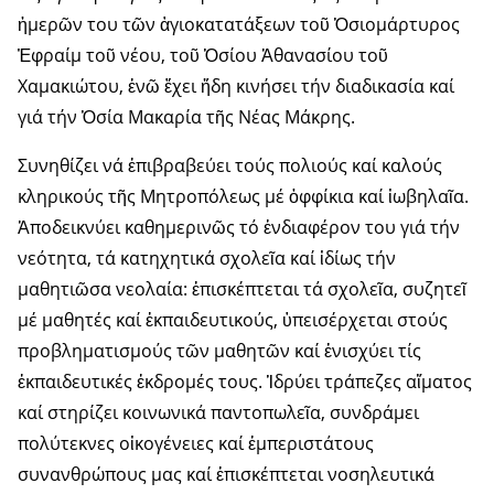
ἡμερῶν του τῶν ἁγιοκατατάξεων τοῦ Ὁσιομάρτυρος
Ἐφραίμ τοῦ νέου, τοῦ Ὁσίου Ἀθανασίου τοῦ
Χαμακιώτου, ἐνῶ ἔχει ἤδη κινήσει τήν διαδικασία καί
γιά τήν Ὁσία Μακαρία τῆς Νέας Μάκρης.
Συνηθίζει νά ἐπιβραβεύει τούς πολιούς καί καλούς
κληρικούς τῆς Μητροπόλεως μέ ὀφφίκια καί ἰωβηλαῖα.
Ἀποδεικνύει καθημερινῶς τό ἐνδιαφέρον του γιά τήν
νεότητα, τά κατηχητικά σχολεῖα καί ἰδίως τήν
μαθητιῶσα νεολαία: ἐπισκέπτεται τά σχολεῖα, συζητεῖ
μέ μαθητές καί ἐκπαιδευτικούς, ὑπεισέρχεται στούς
προβληματισμούς τῶν μαθητῶν καί ἐνισχύει τίς
ἐκπαιδευτικές ἐκδρομές τους. Ἱδρύει τράπεζες αἵματος
καί στηρίζει κοινωνικά παντοπωλεῖα, συνδράμει
πολύτεκνες οἰκογένειες καί ἐμπεριστάτους
συνανθρώπους μας καί ἐπισκέπτεται νοσηλευτικά