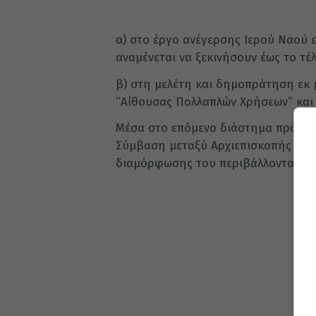
α) στο έργο ανέγερσης Ιερού Ναού ε
αναμένεται να ξεκινήσουν έως το τέλ
β) στη μελέτη και δημοπράτηση εκ 
“Αίθουσας Πολλαπλών Χρήσεων” και 
Μέσα στο επόμενο διάστημα πρόκει
Σύμβαση μεταξύ Αρχιεπισκοπής Αθη
διαμόρφωσης του περιβάλλοντα χώρ