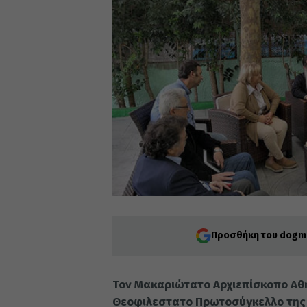
Προσθήκη του dogma
Τον Μακαριώτατο Αρχιεπίσκοπο Αθην
Θεοφιλεστατο Πρωτοσύγκελλο της 